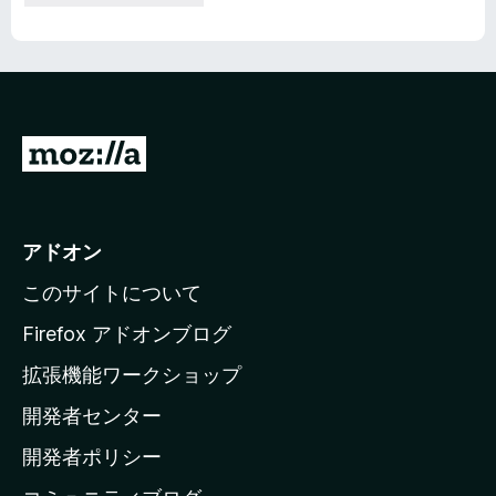
M
o
z
i
アドオン
l
このサイトについて
l
a
Firefox アドオンブログ
の
拡張機能ワークショップ
ホ
開発者センター
ー
ム
開発者ポリシー
ペ