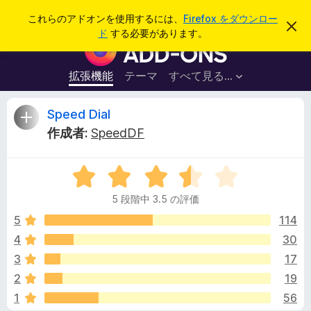
検
ログイン
これらのアドオンを使用するには、
Firefox をダウンロー
こ
索
ド
する必要があります。
の
F
お
i
知
ら
r
拡張機能
テーマ
すべて見る...
せ
e
を
閉
f
S
Speed Dial
じ
o
る
作成者:
SpeedDF
x
p
ブ
5
ラ
e
段
ウ
5 段階中 3.5 の評価
階
ザ
e
中
5
114
ー
3
4
30
ア
d
.
ド
3
17
5
オ
の
D
2
19
評
ン
1
56
価