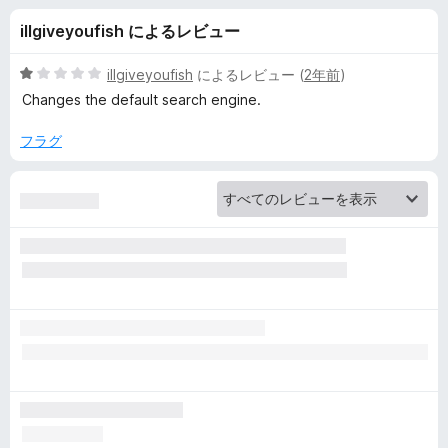
i
illgiveyoufish によるレビュー
a
5
illgiveyoufish
によるレビュー (
2年前
)
l
段
Changes the default search engine.
階
中
フラグ
の
1
の
レ
評
価
ビ
ュ
ー