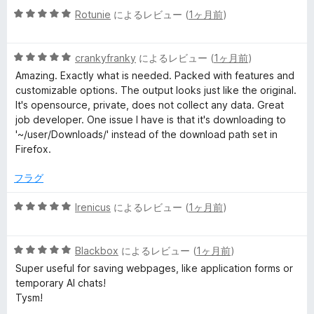
の
5
中
Rotunie
によるレビュー (
1ヶ月前
)
評
段
5
価
階
の
5
中
crankyfranky
によるレビュー (
1ヶ月前
)
評
段
5
価
Amazing. Exactly what is needed. Packed with features and
階
の
customizable options. The output looks just like the original.
中
評
It's opensource, private, does not collect any data. Great
5
価
job developer. One issue I have is that it's downloading to
の
'~/user/Downloads/' instead of the download path set in
評
Firefox.
価
フラグ
5
Irenicus
によるレビュー (
1ヶ月前
)
段
階
5
中
Blackbox
によるレビュー (
1ヶ月前
)
段
5
Super useful for saving webpages, like application forms or
階
の
temporary AI chats!
中
評
Tysm!
5
価