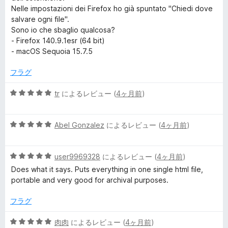
評
Nelle impostazioni dei Firefox ho già spuntato "Chiedi dove
価
salvare ogni file".
Sono io che sbaglio qualcosa?
- Firefox 140.9.1esr (64 bit)
- macOS Sequoia 15.7.5
フラグ
5
tr
によるレビュー (
4ヶ月前
)
段
階
5
中
Abel Gonzalez
によるレビュー (
4ヶ月前
)
段
5
階
の
5
中
user9969328
によるレビュー (
4ヶ月前
)
評
段
5
価
Does what it says. Puts everything in one single html file,
階
の
portable and very good for archival purposes.
中
評
5
価
フラグ
の
評
5
肉肉
によるレビュー (
4ヶ月前
)