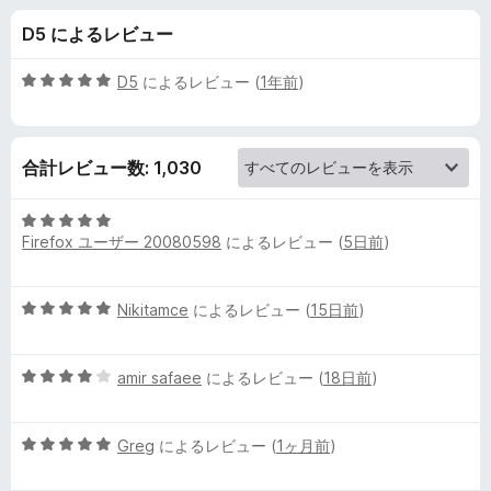
F
D5 によるレビュー
i
5
D5
によるレビュー (
1年前
)
l
段
階
中
e
合計レビュー数: 1,030
5
の
の
評
5
価
Firefox ユーザー 20080598
によるレビュー (
5日前
)
段
レ
階
中
5
Nikitamce
によるレビュー (
15日前
)
5
ビ
段
の
階
評
ュ
5
中
amir safaee
によるレビュー (
18日前
)
価
段
5
ー
階
の
5
中
Greg
によるレビュー (
1ヶ月前
)
評
段
4
価
階