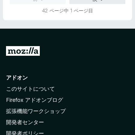
5
価
の
42 ページ中 1 ページ目
評
価
M
o
z
i
アドオン
l
このサイトについて
l
a
Firefox アドオンブログ
の
拡張機能ワークショップ
ホ
開発者センター
ー
ム
開発者ポリシー