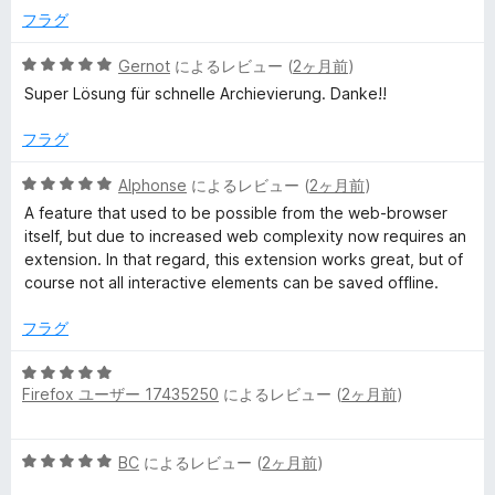
の
フラグ
評
価
5
Gernot
によるレビュー (
2ヶ月前
)
段
Super Lösung für schnelle Archievierung. Danke!!
階
中
フラグ
5
の
5
Alphonse
によるレビュー (
2ヶ月前
)
評
段
A feature that used to be possible from the web-browser
価
階
itself, but due to increased web complexity now requires an
中
extension. In that regard, this extension works great, but of
5
course not all interactive elements can be saved offline.
の
評
フラグ
価
5
Firefox ユーザー 17435250
によるレビュー (
2ヶ月前
)
段
階
中
5
BC
によるレビュー (
2ヶ月前
)
5
段
の