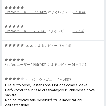
階
評
5
中
価
Firefox ユーザー 13449425
によるレビュー (
3ヶ月前
)
段
5
階
の
中
評
5
5
価
Firefox ユーザー 18363142
によるレビュー (
3ヶ月前
)
段
の
階
評
中
価
5
coyo
によるレビュー (
3ヶ月前
)
5
段
の
階
評
5
中
価
Firefox ユーザー 19557421
によるレビュー (
4ヶ月前
)
段
5
階
の
中
評
5
toni
によるレビュー (
4ヶ月前
)
5
価
段
の
Direi tutto bene, l'estensione funziona come si deve.
階
評
Però vorrei che in fase di salvataggio mi chiedesse dove
中
価
salvare.
4
Non ho trovato tale possibilità tra le impostazioni
の
dell'estensione.