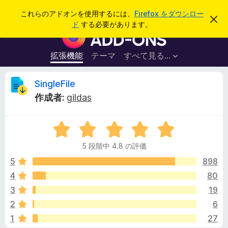
検
ログイン
これらのアドオンを使用するには、
Firefox をダウンロー
こ
索
ド
する必要があります。
の
F
お
i
知
ら
r
拡張機能
テーマ
すべて見る...
せ
e
を
閉
f
S
SingleFile
じ
o
る
作成者:
gildas
x
i
ブ
5
ラ
n
段
ウ
5 段階中 4.8 の評価
階
ザ
g
中
5
898
ー
4
4
80
ア
l
.
ド
3
19
8
オ
の
e
2
6
評
ン
1
27
価