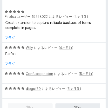
価
段
階
5
中
Firefox ユーザー 19258022
によるレビュー (
4ヶ月前
)
段
5
階
の
Great extension to capture reliable backups of forms
中
評
complete in pages.
5
価
の
フラグ
評
価
5
Willy
によるレビュー (
4ヶ月前
)
段
Parfait
階
中
フラグ
5
の
5
Confusedphoton
によるレビュー (
5ヶ月前
)
評
段
価
階
5
中
diegof59
によるレビュー (
5ヶ月前
)
段
5
階
の
中
評
前へ
次へ