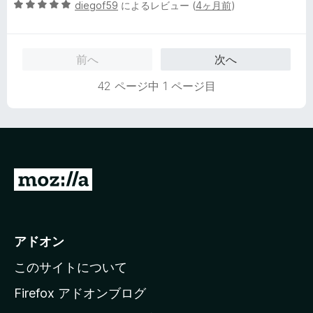
5
中
diegof59
によるレビュー (
4ヶ月前
)
段
5
階
の
中
評
前へ
次へ
5
価
の
42 ページ中 1 ページ目
評
価
M
o
z
i
アドオン
l
このサイトについて
l
a
Firefox アドオンブログ
の