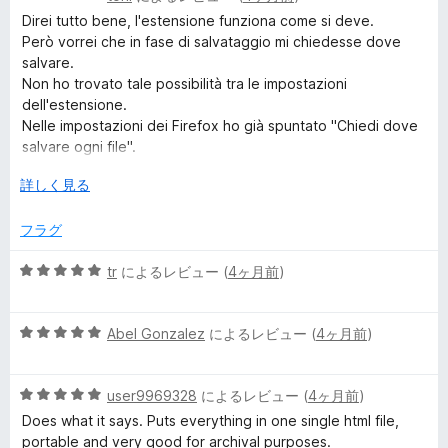
段
の
Direi tutto bene, l'estensione funziona come si deve.
階
評
Però vorrei che in fase di salvataggio mi chiedesse dove
中
価
salvare.
4
Non ho trovato tale possibilità tra le impostazioni
の
dell'estensione.
評
Nelle impostazioni dei Firefox ho già spuntato "Chiedi dove
価
salvare ogni file".
Sono io che sbaglio qualcosa?
広
詳しく見る
- Firefox 140.9.1esr (64 bit)
げ
- macOS Sequoia 15.7.5
て
フラグ
5
tr
によるレビュー (
4ヶ月前
)
段
階
5
中
Abel Gonzalez
によるレビュー (
4ヶ月前
)
段
5
階
の
5
中
user9969328
によるレビュー (
4ヶ月前
)
評
段
5
価
Does what it says. Puts everything in one single html file,
階
の
portable and very good for archival purposes.