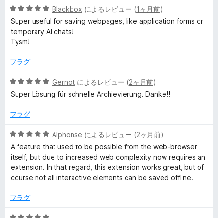
5
中
Blackbox
によるレビュー (
1ヶ月前
)
段
5
Super useful for saving webpages, like application forms or
階
の
temporary AI chats!
中
評
Tysm!
5
価
の
フラグ
評
価
5
Gernot
によるレビュー (
2ヶ月前
)
段
Super Lösung für schnelle Archievierung. Danke!!
階
中
フラグ
5
の
5
Alphonse
によるレビュー (
2ヶ月前
)
評
段
A feature that used to be possible from the web-browser
価
階
itself, but due to increased web complexity now requires an
中
extension. In that regard, this extension works great, but of
5
course not all interactive elements can be saved offline.
の
評
フラグ
価
5