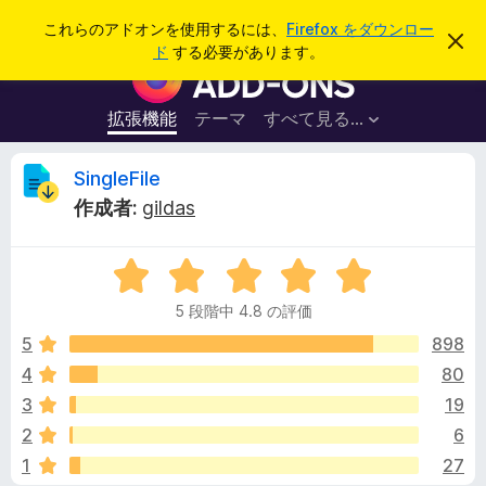
検
ログイン
これらのアドオンを使用するには、
Firefox をダウンロー
こ
索
ド
する必要があります。
の
F
お
i
知
ら
r
拡張機能
テーマ
すべて見る...
せ
e
を
閉
f
S
SingleFile
じ
o
る
作成者:
gildas
x
i
ブ
5
ラ
n
段
ウ
5 段階中 4.8 の評価
階
ザ
g
中
5
898
ー
4
4
80
ア
l
.
ド
3
19
8
オ
の
e
2
6
評
ン
1
27
価