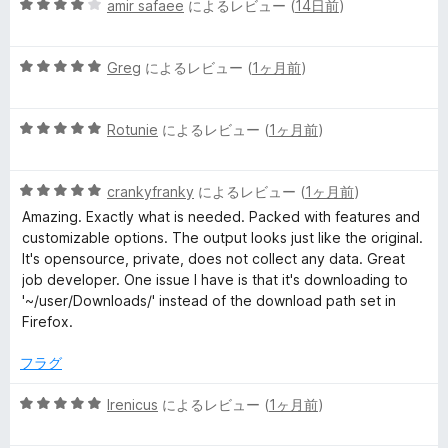
5
中
amir safaee
によるレビュー (
14日前
)
価
段
5
階
の
5
中
Greg
によるレビュー (
1ヶ月前
)
評
段
4
価
階
の
5
中
Rotunie
によるレビュー (
1ヶ月前
)
評
段
5
価
階
の
5
中
crankyfranky
によるレビュー (
1ヶ月前
)
評
段
5
価
Amazing. Exactly what is needed. Packed with features and
階
の
customizable options. The output looks just like the original.
中
評
It's opensource, private, does not collect any data. Great
5
価
job developer. One issue I have is that it's downloading to
の
'~/user/Downloads/' instead of the download path set in
評
Firefox.
価
フラグ
5
Irenicus
によるレビュー (
1ヶ月前
)
段
階