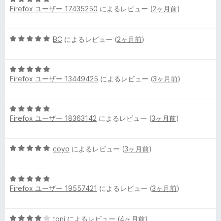
Firefox ユーザー 17435250
によるレビュー (
2ヶ月前
)
段
階
中
5
BC
によるレビュー (
2ヶ月前
)
5
段
の
階
評
5
中
価
Firefox ユーザー 13449425
によるレビュー (
3ヶ月前
)
段
5
階
の
中
評
5
5
価
Firefox ユーザー 18363142
によるレビュー (
3ヶ月前
)
段
の
階
評
中
価
5
coyo
によるレビュー (
3ヶ月前
)
5
段
の
階
評
5
中
価
Firefox ユーザー 19557421
によるレビュー (
3ヶ月前
)
段
5
階
の
中
評
5
toni
によるレビュー (
4ヶ月前
)
5
価