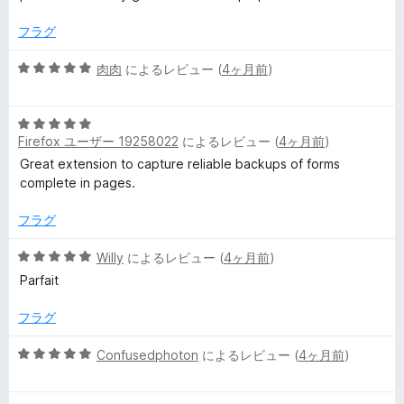
中
評
5
価
フラグ
の
評
5
肉肉
によるレビュー (
4ヶ月前
)
価
段
階
5
中
Firefox ユーザー 19258022
によるレビュー (
4ヶ月前
)
段
5
階
の
Great extension to capture reliable backups of forms
中
評
complete in pages.
5
価
の
フラグ
評
価
5
Willy
によるレビュー (
4ヶ月前
)
段
Parfait
階
中
フラグ
5
の
5
Confusedphoton
によるレビュー (
4ヶ月前
)
評
段
価
階