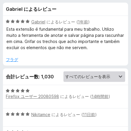
F
Gabriel によるレビュー
i
5
Gabriel
によるレビュー (
1年前
)
l
段
Esta extensão é fundamental para meu trabalho. Utilizo
階
muito a ferramenta de anotar e salvar página para rascunhar
中
em cima. Grifar os trechos que acho importante e também
e
5
excluir os elementos que não me servem.
の
の
評
フラグ
価
レ
合計レビュー数: 1,030
ビ
5
Firefox ユーザー 20080598
によるレビュー (
14時間前
)
段
ュ
階
中
ー
5
Nikitamce
によるレビュー (
11日前
)
5
段
の
階
評