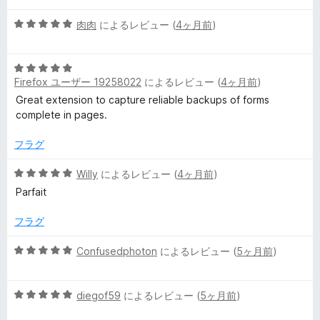
の
評
5
肉肉
によるレビュー (
4ヶ月前
)
価
段
階
5
中
Firefox ユーザー 19258022
によるレビュー (
4ヶ月前
)
段
5
階
の
Great extension to capture reliable backups of forms
中
評
complete in pages.
5
価
の
フラグ
評
価
5
Willy
によるレビュー (
4ヶ月前
)
段
Parfait
階
中
フラグ
5
の
5
Confusedphoton
によるレビュー (
5ヶ月前
)
評
段
価
階
5
中
diegof59
によるレビュー (
5ヶ月前
)
段
5