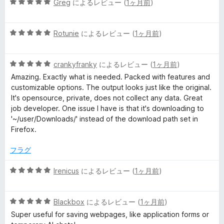
5
中
Greg
によるレビュー (
1ヶ月前
)
評
段
4
価
階
の
5
中
Rotunie
によるレビュー (
1ヶ月前
)
評
段
5
価
階
の
5
中
crankyfranky
によるレビュー (
1ヶ月前
)
評
段
5
価
Amazing. Exactly what is needed. Packed with features and
階
の
customizable options. The output looks just like the original.
中
評
It's opensource, private, does not collect any data. Great
5
価
job developer. One issue I have is that it's downloading to
の
'~/user/Downloads/' instead of the download path set in
評
Firefox.
価
フラグ
5
Irenicus
によるレビュー (
1ヶ月前
)
段
階
5
中
Blackbox
によるレビュー (
1ヶ月前
)
段
5
Super useful for saving webpages, like application forms or
階
の