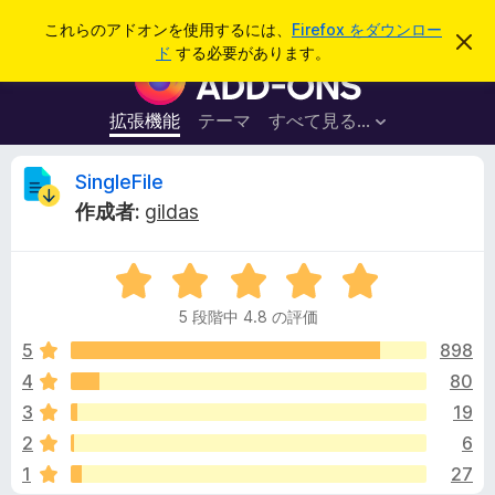
検
ログイン
これらのアドオンを使用するには、
Firefox をダウンロー
こ
索
ド
する必要があります。
の
F
お
i
知
ら
r
拡張機能
テーマ
すべて見る...
せ
e
を
閉
f
S
SingleFile
じ
o
る
作成者:
gildas
x
i
ブ
5
ラ
n
段
ウ
5 段階中 4.8 の評価
階
ザ
g
中
5
898
ー
4
4
80
ア
l
.
ド
3
19
8
オ
の
e
2
6
評
ン
1
27
価