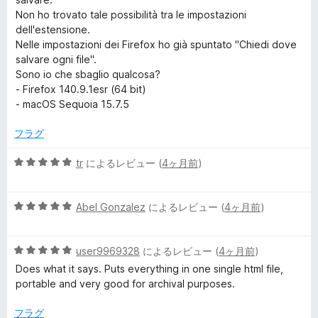
4
Non ho trovato tale possibilità tra le impostazioni
の
dell'estensione.
評
Nelle impostazioni dei Firefox ho già spuntato "Chiedi dove
価
salvare ogni file".
Sono io che sbaglio qualcosa?
- Firefox 140.9.1esr (64 bit)
- macOS Sequoia 15.7.5
フラグ
5
tr
によるレビュー (
4ヶ月前
)
段
階
5
中
Abel Gonzalez
によるレビュー (
4ヶ月前
)
段
5
階
の
5
中
user9969328
によるレビュー (
4ヶ月前
)
評
段
5
価
Does what it says. Puts everything in one single html file,
階
の
portable and very good for archival purposes.
中
評
5
価
フラグ