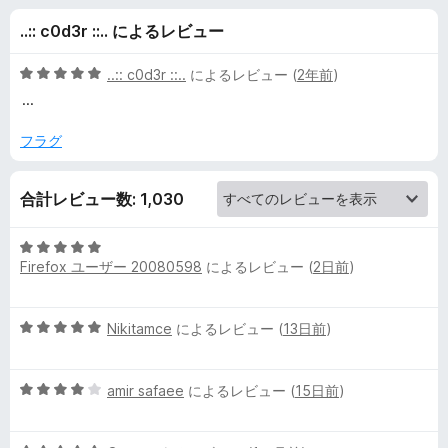
F
..:: c0d3r ::.. によるレビュー
i
5
..:: c0d3r ::..
によるレビュー (
2年前
)
l
段
...
階
中
フラグ
e
5
の
の
合計レビュー数: 1,030
評
価
レ
5
Firefox ユーザー 20080598
によるレビュー (
2日前
)
段
ビ
階
中
5
Nikitamce
によるレビュー (
13日前
)
5
ュ
段
の
階
評
ー
5
中
amir safaee
によるレビュー (
15日前
)
価
段
5
階
の