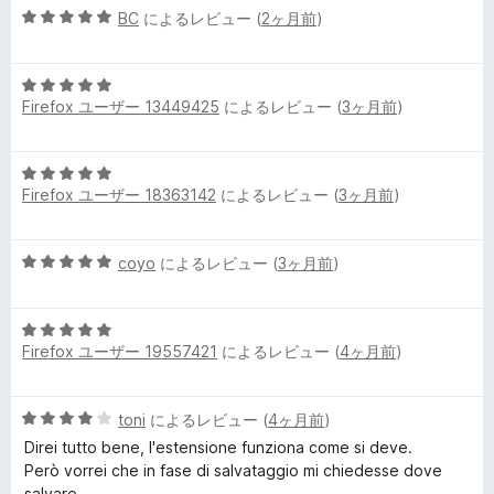
5
BC
によるレビュー (
2ヶ月前
)
5
段
の
階
評
5
中
価
Firefox ユーザー 13449425
によるレビュー (
3ヶ月前
)
段
5
階
の
中
評
5
5
価
Firefox ユーザー 18363142
によるレビュー (
3ヶ月前
)
段
の
階
評
中
価
5
coyo
によるレビュー (
3ヶ月前
)
5
段
の
階
評
5
中
価
Firefox ユーザー 19557421
によるレビュー (
4ヶ月前
)
段
5
階
の
中
評
5
toni
によるレビュー (
4ヶ月前
)
5
価
段
の
Direi tutto bene, l'estensione funziona come si deve.
階
評
Però vorrei che in fase di salvataggio mi chiedesse dove
中
価
salvare.