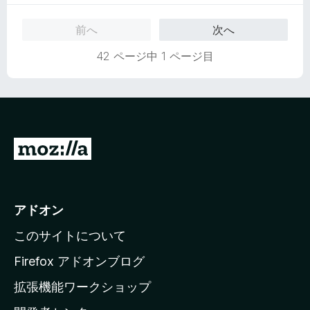
階
の
中
評
前へ
次へ
5
価
の
42 ページ中 1 ページ目
評
価
M
o
z
i
アドオン
l
このサイトについて
l
a
Firefox アドオンブログ
の
拡張機能ワークショップ
ホ