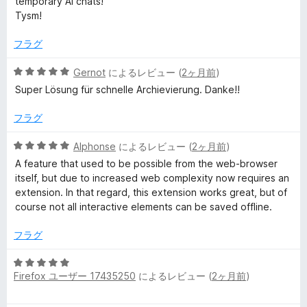
temporary AI chats!
中
評
Tysm!
5
価
の
フラグ
評
価
5
Gernot
によるレビュー (
2ヶ月前
)
段
Super Lösung für schnelle Archievierung. Danke!!
階
中
フラグ
5
の
5
Alphonse
によるレビュー (
2ヶ月前
)
評
段
A feature that used to be possible from the web-browser
価
階
itself, but due to increased web complexity now requires an
中
extension. In that regard, this extension works great, but of
5
course not all interactive elements can be saved offline.
の
評
フラグ
価
5
Firefox ユーザー 17435250
によるレビュー (
2ヶ月前
)
段
階
中