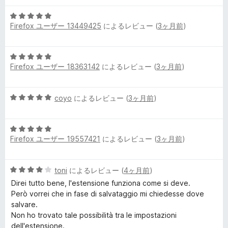
階
評
5
中
価
Firefox ユーザー 13449425
によるレビュー (
3ヶ月前
)
段
5
階
の
中
評
5
5
価
Firefox ユーザー 18363142
によるレビュー (
3ヶ月前
)
段
の
階
評
中
価
5
coyo
によるレビュー (
3ヶ月前
)
5
段
の
階
評
5
中
価
Firefox ユーザー 19557421
によるレビュー (
3ヶ月前
)
段
5
階
の
中
評
5
toni
によるレビュー (
4ヶ月前
)
5
価
段
の
Direi tutto bene, l'estensione funziona come si deve.
階
評
Però vorrei che in fase di salvataggio mi chiedesse dove
中
価
salvare.
4
Non ho trovato tale possibilità tra le impostazioni
の
dell'estensione.