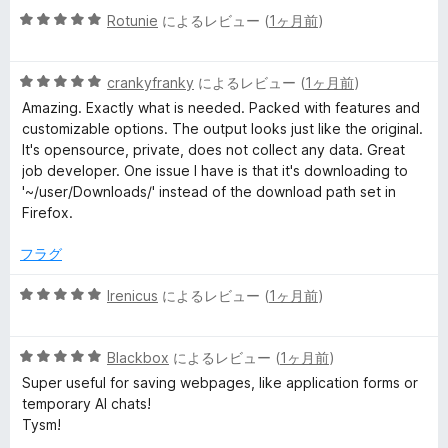
の
5
中
Rotunie
によるレビュー (
1ヶ月前
)
評
段
5
価
階
の
5
中
crankyfranky
によるレビュー (
1ヶ月前
)
評
段
5
価
Amazing. Exactly what is needed. Packed with features and
階
の
customizable options. The output looks just like the original.
中
評
It's opensource, private, does not collect any data. Great
5
価
job developer. One issue I have is that it's downloading to
の
'~/user/Downloads/' instead of the download path set in
評
Firefox.
価
フラグ
5
Irenicus
によるレビュー (
1ヶ月前
)
段
階
5
中
Blackbox
によるレビュー (
1ヶ月前
)
段
5
Super useful for saving webpages, like application forms or
階
の
temporary AI chats!
中
評
Tysm!
5
価