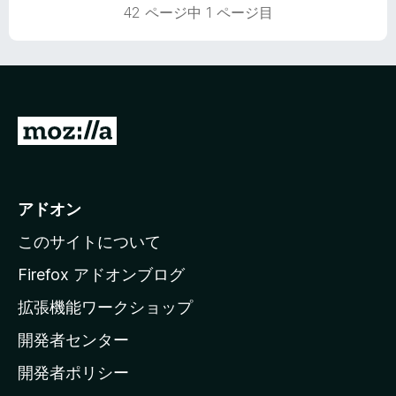
の
42 ページ中 1 ページ目
評
価
M
o
z
i
アドオン
l
このサイトについて
l
a
Firefox アドオンブログ
の
拡張機能ワークショップ
ホ
開発者センター
ー
ム
開発者ポリシー
ペ