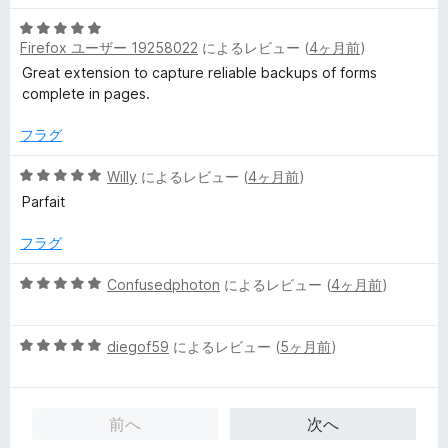
階
5
中
Firefox ユーザー 19258022
によるレビュー (
4ヶ月前
)
段
5
階
の
Great extension to capture reliable backups of forms
中
評
complete in pages.
5
価
の
フラグ
評
価
5
Willy
によるレビュー (
4ヶ月前
)
段
Parfait
階
中
フラグ
5
の
5
Confusedphoton
によるレビュー (
4ヶ月前
)
評
段
価
階
5
中
diegof59
によるレビュー (
5ヶ月前
)
段
5
階
の
中
評
前へ
次へ
5
価