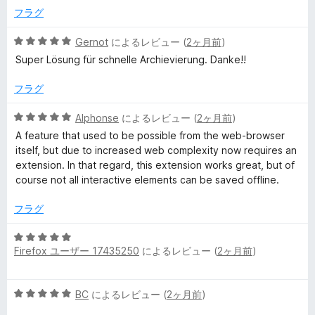
の
フラグ
評
価
5
Gernot
によるレビュー (
2ヶ月前
)
段
Super Lösung für schnelle Archievierung. Danke!!
階
中
フラグ
5
の
5
Alphonse
によるレビュー (
2ヶ月前
)
評
段
A feature that used to be possible from the web-browser
価
階
itself, but due to increased web complexity now requires an
中
extension. In that regard, this extension works great, but of
5
course not all interactive elements can be saved offline.
の
評
フラグ
価
5
Firefox ユーザー 17435250
によるレビュー (
2ヶ月前
)
段
階
中
5
BC
によるレビュー (
2ヶ月前
)
5
段
の