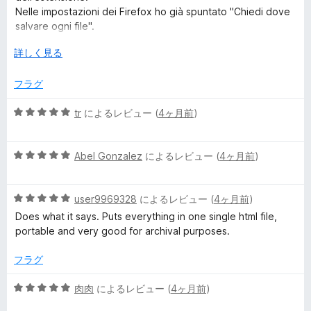
評
Nelle impostazioni dei Firefox ho già spuntato "Chiedi dove
価
salvare ogni file".
Sono io che sbaglio qualcosa?
広
詳しく見る
- Firefox 140.9.1esr (64 bit)
げ
- macOS Sequoia 15.7.5
て
フラグ
5
tr
によるレビュー (
4ヶ月前
)
段
階
5
中
Abel Gonzalez
によるレビュー (
4ヶ月前
)
段
5
階
の
5
中
user9969328
によるレビュー (
4ヶ月前
)
評
段
5
価
Does what it says. Puts everything in one single html file,
階
の
portable and very good for archival purposes.
中
評
5
価
フラグ
の
評
5
肉肉
によるレビュー (
4ヶ月前
)
価
段