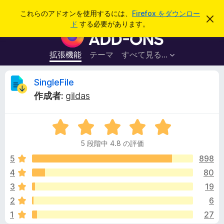
検
ログイン
これらのアドオンを使用するには、
Firefox をダウンロー
こ
索
ド
する必要があります。
の
F
お
i
知
ら
r
拡張機能
テーマ
すべて見る...
せ
e
を
閉
f
S
SingleFile
じ
o
る
作成者:
gildas
x
i
ブ
5
ラ
n
段
ウ
5 段階中 4.8 の評価
階
ザ
g
中
5
898
ー
4
4
80
ア
l
.
ド
3
19
8
オ
の
e
2
6
評
ン
1
27
価