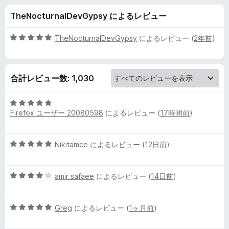
F
TheNocturnalDevGypsy によるレビュー
i
5
TheNocturnalDevGypsy
によるレビュー (
2年前
)
l
段
階
中
e
合計レビュー数: 1,030
5
の
の
評
5
価
Firefox ユーザー 20080598
によるレビュー (
17時間前
)
段
レ
階
中
5
Nikitamce
によるレビュー (
12日前
)
5
ビ
段
の
階
評
ュ
5
中
amir safaee
によるレビュー (
14日前
)
価
段
5
ー
階
の
5
中
Greg
によるレビュー (
1ヶ月前
)
評
段
4
価
階