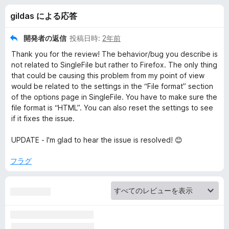
F
gildas による応答
i
開発者の返信
投稿日時:
2年前
l
Thank you for the review! The behavior/bug you describe is
not related to SingleFile but rather to Firefox. The only thing
e
that could be causing this problem from my point of view
would be related to the settings in the “File format” section
of the options page in SingleFile. You have to make sure the
の
file format is “HTML”. You can also reset the settings to see
if it fixes the issue.
レ
UPDATE - I'm glad to hear the issue is resolved! 😊
ビ
フラグ
ュ
ー