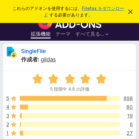
検
ログイン
これらのアドオンを使用するには、
Firefox をダウンロー
こ
索
ド
する必要があります。
の
F
お
i
知
ら
r
拡張機能
テーマ
すべて見る...
せ
e
を
閉
f
S
SingleFile
じ
o
る
作成者:
gildas
x
i
ブ
5
ラ
n
段
ウ
5 段階中 4.8 の評価
階
ザ
g
中
5
898
ー
4
4
80
ア
l
.
ド
3
19
8
オ
の
e
2
6
評
ン
1
27
価