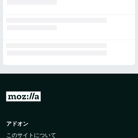
M
o
z
i
アドオン
l
このサイトについて
l