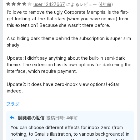
5
user 12427667
によるレビュー (
4年前
)
段
I'd love to remove the ugly Corporate Memphis. Is the flat-
階
girl-looking-at-the-flat-stars (when you have no mail) from
中
this extension? Because she wasn't there before.
4
の
Also hiding dark theme behind the subscription is super slim
評
shady.
価
Update: I didn't say anything about the built-in semi-dark
theme. The extension has its own options for darkening the
interface, which require payment.
Update2: It does have zero-inbox view options! +Star
indeed.
フラグ
開発者の返信
投稿日時:
4年前
You can choose different effects for inbox zero (from
nothing, to Gmail's illustration, to various backgrounds) in