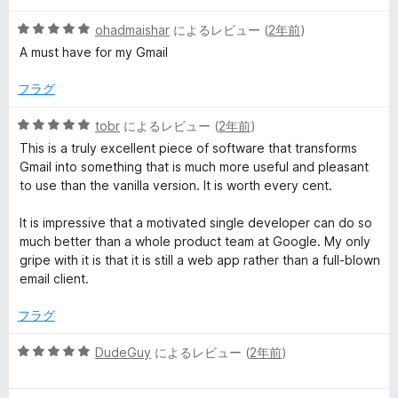
階
評
5
中
ohadmaishar
によるレビュー (
2年前
)
価
段
1
A must have for my Gmail
階
の
中
評
フラグ
5
価
の
5
tobr
によるレビュー (
2年前
)
評
段
This is a truly excellent piece of software that transforms
価
階
Gmail into something that is much more useful and pleasant
中
to use than the vanilla version. It is worth every cent.
5
の
It is impressive that a motivated single developer can do so
評
much better than a whole product team at Google. My only
価
gripe with it is that it is still a web app rather than a full-blown
email client.
フラグ
5
DudeGuy
によるレビュー (
2年前
)
段
階