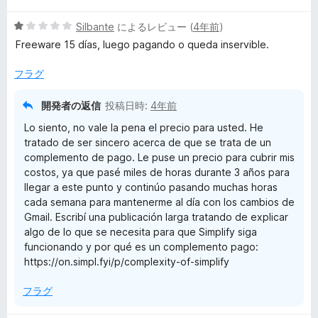
中
評
5
Silbante
によるレビュー (
4年前
)
5
価
段
の
Freeware 15 días, luego pagando o queda inservible.
階
評
中
価
フラグ
1
の
開発者の返信
投稿日時:
4年前
評
Lo siento, no vale la pena el precio para usted. He
価
tratado de ser sincero acerca de que se trata de un
complemento de pago. Le puse un precio para cubrir mis
costos, ya que pasé miles de horas durante 3 años para
llegar a este punto y continúo pasando muchas horas
cada semana para mantenerme al día con los cambios de
Gmail. Escribí una publicación larga tratando de explicar
algo de lo que se necesita para que Simplify siga
funcionando y por qué es un complemento pago:
https://on.simpl.fyi/p/complexity-of-simplify
フラグ