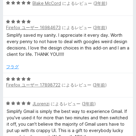
5
中
Blake McCord
によるレビュー (
3年前
)
段
5
階
の
5
中
評
Firefox ユーザー 16984673
によるレビュー (
3年前
)
段
5
価
階
の
Simplify saved my sanity. I appreciate it every day. Worth
中
評
every penny to not have to deal with googles weird design
5
価
decisions. I love the design choices in this add-on and I am a
の
client for life. THANK YOU!!!!
評
価
フラグ
5
Firefox ユーザー 17898722
によるレビュー (
3年前
)
段
階
中
5
JLorenzi
によるレビュー (
3年前
)
5
段
の
Simplify Gmail is simply the best way to experience Gmail. If
階
評
you've used it for more than two minutes and then switched
中
価
it off, you can't believe the majority of Gmail users have to
5
put up with its crappy UI. This is a gift to everybody lucky
の