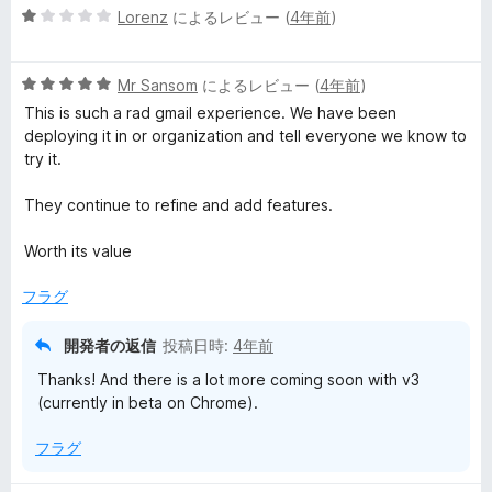
5
Lorenz
によるレビュー (
4年前
)
段
階
5
中
Mr Sansom
によるレビュー (
4年前
)
段
1
This is such a rad gmail experience. We have been
階
の
deploying it in or organization and tell everyone we know to
中
評
try it.
5
価
の
They continue to refine and add features.
評
価
Worth its value
フラグ
開発者の返信
投稿日時:
4年前
Thanks! And there is a lot more coming soon with v3
(currently in beta on Chrome).
フラグ