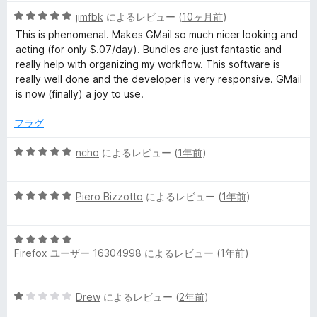
5
jimfbk
によるレビュー (
10ヶ月前
)
ュ
段
This is phenomenal. Makes GMail so much nicer looking and
階
acting (for only $.07/day). Bundles are just fantastic and
ー
中
really help with organizing my workflow. This software is
5
really well done and the developer is very responsive. GMail
の
is now (finally) a joy to use.
評
価
フラグ
5
ncho
によるレビュー (
1年前
)
段
階
5
中
Piero Bizzotto
によるレビュー (
1年前
)
段
5
階
の
5
中
評
Firefox ユーザー 16304998
によるレビュー (
1年前
)
段
5
価
階
の
中
評
5
Drew
によるレビュー (
2年前
)
5
価
段
の