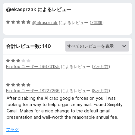
f
@ekasprzak によるレビュー
y
5
@ekasprzak
によるレビュー (
7年前
)
G
段
階
中
m
合計レビュー数: 140
5
の
a
評
5
価
Firefox ユーザー 19673185
によるレビュー (
7ヶ月前
)
段
i
階
中
5
3
l
Firefox ユーザー 18227266
によるレビュー (
8ヶ月前
)
段
の
階
After disabling the AI crap google forces on you, I was
評
の
中
looking for a way to help organize my mail. Found Simplify
価
5
Gmail. Makes for a nice change to the default gmail
レ
の
presentation and well-worth the reasonable annual fee.
評
価
フラグ
ビ