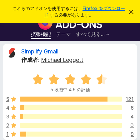
検
ログイン
これらのアドオンを使用するには、
Firefox をダウンロー
こ
索
ド
する必要があります。
の
F
お
i
知
ら
r
拡張機能
テーマ
すべて見る...
せ
e
を
閉
f
S
Simplify Gmail
じ
o
る
作成者:
Michael Leggett
x
i
ブ
5
ラ
m
段
ウ
5 段階中 4.6 の評価
階
ザ
p
中
5
121
ー
4
4
6
ア
l
.
ド
3
4
6
オ
の
i
2
0
評
ン
1
9
価