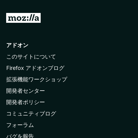
M
o
z
i
アドオン
l
このサイトについて
l
a
Firefox アドオンブログ
の
拡張機能ワークショップ
ホ
開発者センター
ー
ム
開発者ポリシー
ペ
コミュニティブログ
ー
ジ
フォーラム
へ
バグを報告