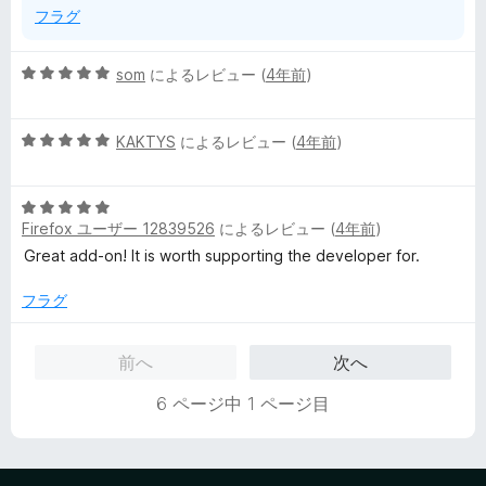
フラグ
5
som
によるレビュー (
4年前
)
段
階
5
中
KAKTYS
によるレビュー (
4年前
)
段
5
階
の
5
中
評
Firefox ユーザー 12839526
によるレビュー (
4年前
)
段
5
価
階
の
Great add-on! It is worth supporting the developer for.
中
評
5
価
フラグ
の
評
前へ
次へ
価
6 ページ中 1 ページ目