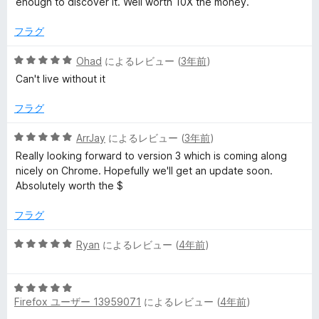
enough to discover it. Well worth 10X the money.
評
価
フラグ
5
Ohad
によるレビュー (
3年前
)
段
Can't live without it
階
中
フラグ
5
の
5
ArrJay
によるレビュー (
3年前
)
評
段
Really looking forward to version 3 which is coming along
価
階
nicely on Chrome. Hopefully we'll get an update soon.
中
Absolutely worth the $
5
の
フラグ
評
価
5
Ryan
によるレビュー (
4年前
)
段
階
5
中
Firefox ユーザー 13959071
によるレビュー (
4年前
)
段
5
階
の