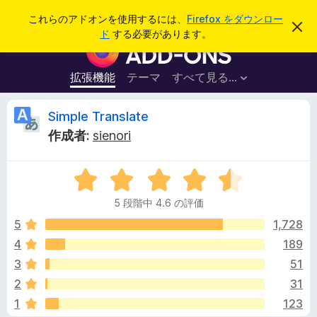
検
ログイン
これらのアドオンを使用するには、
Firefox をダウンロー
こ
索
ド
する必要があります。
の
F
お
i
知
ら
r
拡張機能
テーマ
すべて見る...
せ
e
を
閉
f
S
Simple Translate
じ
o
る
作成者:
sienori
x
i
ブ
5
ラ
m
段
ウ
5 段階中 4.6 の評価
階
ザ
p
中
5
1,728
ー
4
4
189
ア
l
.
ド
3
51
6
オ
の
e
2
31
評
ン
1
123
価