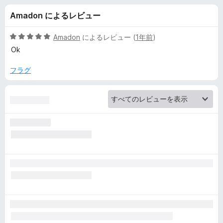
T
Amadon によるレビュー
r
5
Amadon
によるレビュー (
1年前
)
a
段
Ok
階
中
フラグ
n
5
の
s
評
価
l
a
t
e
の