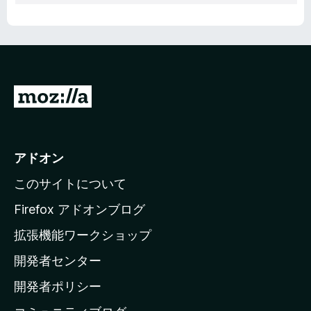
M
o
z
i
アドオン
l
このサイトについて
l
a
Firefox アドオンブログ
の
拡張機能ワークショップ
ホ
開発者センター
ー
ム
開発者ポリシー
ペ