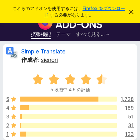
検
ログイン
これらのアドオンを使用するには、
Firefox をダウンロー
こ
索
ド
する必要があります。
の
F
お
i
知
ら
r
拡張機能
テーマ
すべて見る...
せ
e
を
閉
f
S
Simple Translate
じ
o
る
作成者:
sienori
x
i
ブ
5
ラ
m
段
ウ
5 段階中 4.6 の評価
階
ザ
p
中
5
1,728
ー
4
4
189
ア
l
.
ド
3
51
6
オ
の
e
2
31
評
ン
1
123
価