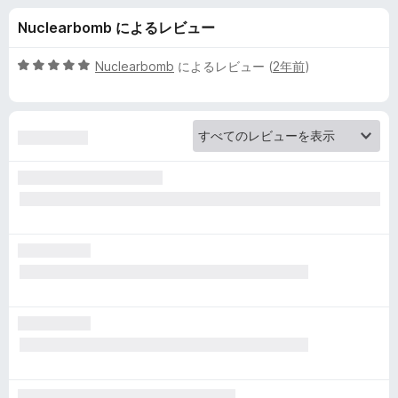
T
Nuclearbomb によるレビュー
r
5
Nuclearbomb
によるレビュー (
2年前
)
a
段
階
中
n
5
の
s
評
価
l
a
t
e
の