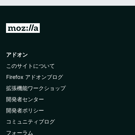
M
o
z
i
アドオン
l
このサイトについて
l
a
Firefox アドオンブログ
の
拡張機能ワークショップ
ホ
開発者センター
ー
ム
開発者ポリシー
ペ
コミュニティブログ
ー
ジ
フォーラム