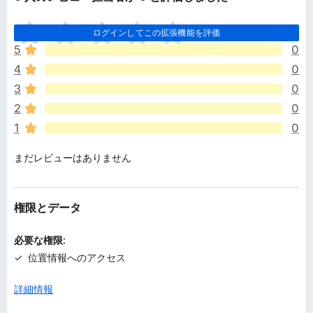
ま
ログインしてこの拡張機能を評価
だ
5
0
評
4
0
価
さ
3
0
れ
2
0
て
1
0
い
ま
まだレビューはありません
せ
ん
権限とデータ
必要な権限:
位置情報へのアクセス
詳細情報