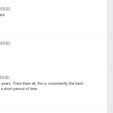
(
4年前
)
eed.
(
4年前
)
4年前
)
rs. Tried them all, this is consistently the best.
a short period of time.