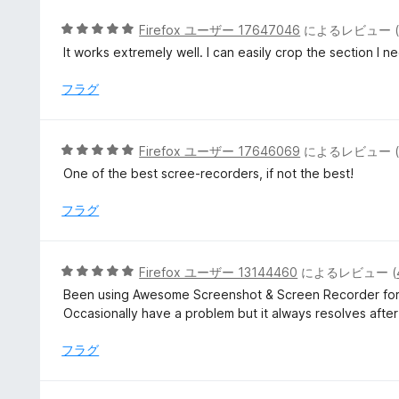
の
評
5
Firefox ユーザー 17647046
によるレビュー 
価
段
It works extremely well. I can easily crop the section I n
階
中
フラグ
5
の
評
5
Firefox ユーザー 17646069
によるレビュー 
価
段
One of the best scree-recorders, if not the best!
階
中
フラグ
5
の
評
5
Firefox ユーザー 13144460
によるレビュー (
価
段
Been using Awesome Screenshot & Screen Recorder for yea
階
Occasionally have a problem but it always resolves after 
中
5
フラグ
の
評