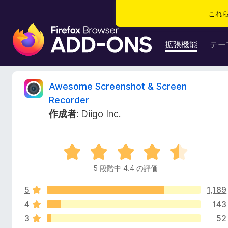
これ
F
i
拡張機能
テー
r
e
f
A
Awesome Screenshot & Screen
o
Recorder
x
w
作成者:
Diigo Inc.
ブ
ラ
e
ウ
5
ザ
s
段
ー
5 段階中 4.4 の評価
階
ア
o
中
ド
5
1,189
4
オ
.
4
143
m
ン
4
3
52
の