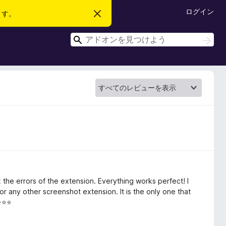
ログイン
ます。
こ
の
お
検
知
検
ら
索
索
せ
を
閉
じ
る
x the errors of the extension. Everything works perfect! I
or any other screenshot extension. It is the only one that
⭐⭐⭐⭐