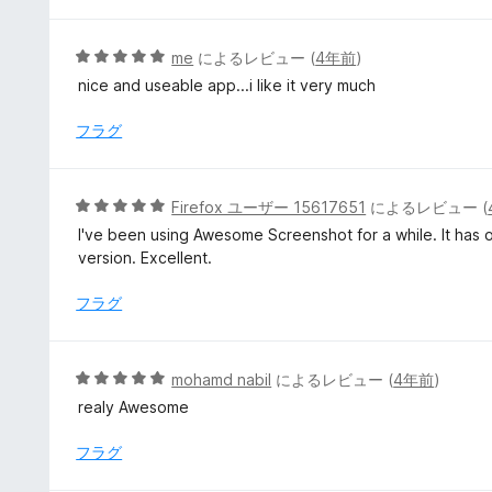
の
評
5
me
によるレビュー (
4年前
)
価
段
nice and useable app...i like it very much
階
中
フラグ
5
の
評
5
Firefox ユーザー 15617651
によるレビュー (
価
段
I've been using Awesome Screenshot for a while. It has 
階
version. Excellent.
中
5
フラグ
の
評
価
5
mohamd nabil
によるレビュー (
4年前
)
段
realy Awesome
階
中
フラグ
5