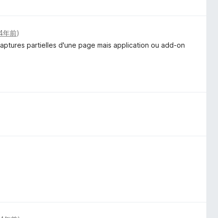
4年前
)
ptures partielles d'une page mais application ou add-on