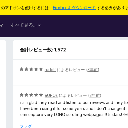
らのアドオンを使用するには、
Firefox をダウンロード
する必要があり
マ
すべて見る...
合計レビュー数: 1,572
5
rudolf
によるレビュー (
3年前
)
段
階
中
5
5
eUROs
によるレビュー (
3年前
)
の
段
i am glad they read and listen to our reviews and they fi
評
階
have been using it for some years and I don't change it f
価
中
can capture very LONG scrolling webpages!!! 5 stars! 
5
の
フラグ