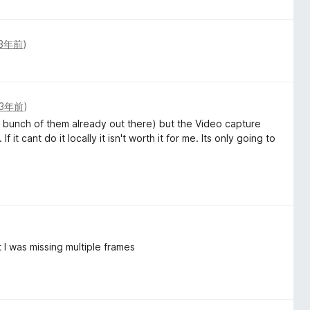
3年前
)
3年前
)
 a bunch of them already out there) but the Video capture
f it cant do it locally it isn't worth it for me. Its only going to
 I was missing multiple frames