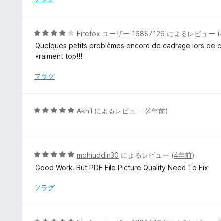
5
の
評
5
Firefox ユーザー 16887126
によるレビュー (
価
段
Quelques petits problèmes encore de cadrage lors de ca
階
vraiment top!!!
中
4
フラグ
の
評
価
5
Akhil
によるレビュー (
4年前
)
段
階
中
5
5
mohiuddin30
によるレビュー (
4年前
)
の
段
Good Work. But PDF File Picture Quality Need To Fix
評
階
価
中
フラグ
5
の
評