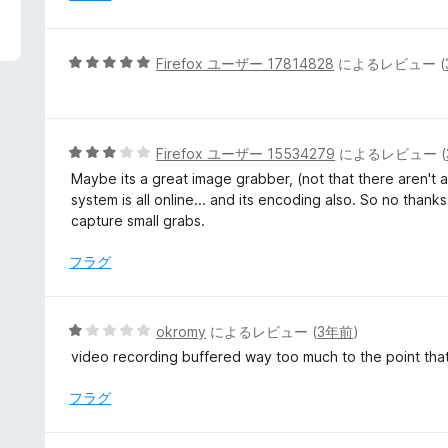
評
価
5
Firefox ユーザー 17814828
によるレビュー (
段
階
中
5
5
Firefox ユーザー 15534279
によるレビュー (
の
段
Maybe its a great image grabber, (not that there aren't
評
階
system is all online... and its encoding also. So no thanks. I
価
中
capture small grabs.
3
の
フラグ
評
価
5
okromy
によるレビュー (
3年前
)
段
video recording buffered way too much to the point that
階
中
フラグ
1
の