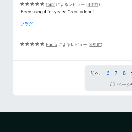
価
5
tomr
によるレビュー (
4年前
)
段
Been using it for years! Great addon!
階
中
フラグ
5
の
評
5
Paolo
によるレビュー (
4年前
)
価
段
階
中
5
前へ
6
7
8
の
評
63 ページ
価