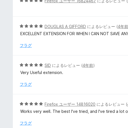
5
Firefox ユーザー 16824467
によるレビュー (
価
段
階
中
5
5
DOUGLAS A GIFFORD
によるレビュー (
4年
の
段
EXCELLENT EXTENSION FOR WHEN I CAN NOT SAVE AN
評
階
価
中
フラグ
5
の
評
5
SID
によるレビュー (
4年前
)
価
段
Very Useful extension.
階
中
フラグ
5
の
評
5
Firefox ユーザー 14816020
によるレビュー (
価
段
Works very well. The best I've tried, and I've tired a lot 
階
中
フラグ
5