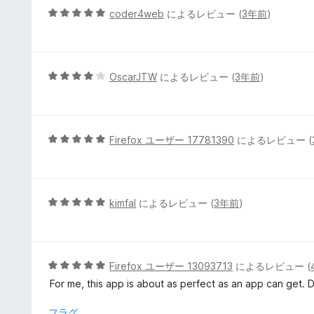
評
5
coder4web
によるレビュー (
3年前
)
価
段
階
中
5
5
OscarJTW
によるレビュー (
3年前
)
の
段
評
階
価
中
4
5
Firefox ユーザー 17781390
によるレビュー (
の
段
評
階
価
中
5
5
kimfal
によるレビュー (
3年前
)
の
段
評
階
価
中
5
5
Firefox ユーザー 13093713
によるレビュー (
の
段
For me, this app is about as perfect as an app can get. 
評
階
価
中
フラグ