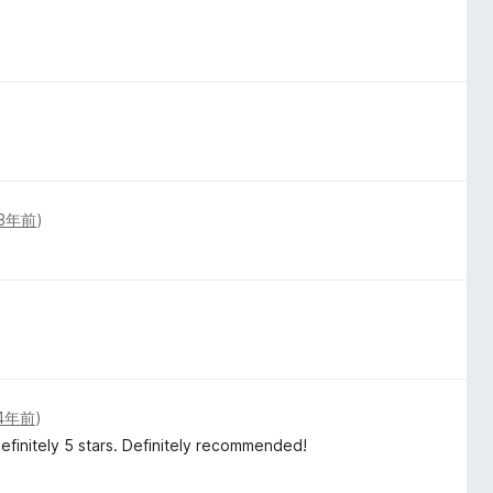
3年前
)
4年前
)
Definitely 5 stars. Definitely recommended!