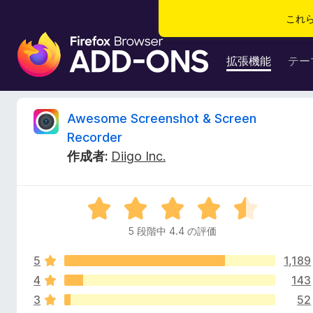
これ
F
i
拡張機能
テー
r
e
f
A
Awesome Screenshot & Screen
o
Recorder
x
w
作成者:
Diigo Inc.
ブ
ラ
e
ウ
5
ザ
s
段
ー
5 段階中 4.4 の評価
階
ア
o
中
ド
5
1,189
4
オ
.
4
143
m
ン
4
3
52
の