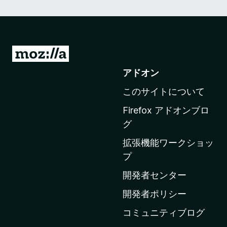
M
o
アドオン
z
このサイトについて
i
l
Firefox アドオンブロ
l
グ
a
拡張機能ワークショッ
の
プ
ホ
ー
開発者センター
ム
開発者ポリシー
ペ
コミュニティブログ
ー