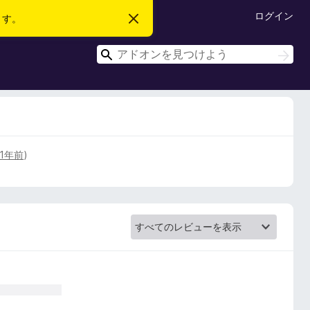
ログイン
ます。
こ
の
お
検
知
検
ら
索
索
せ
を
閉
じ
る
1年前
)