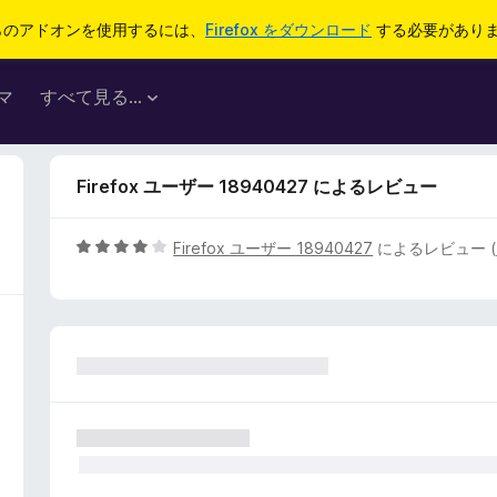
らのアドオンを使用するには、
Firefox をダウンロード
する必要があり
マ
すべて見る...
Firefox ユーザー 18940427 によるレビュー
5
Firefox ユーザー 18940427
によるレビュー (
段
階
中
4
の
評
価