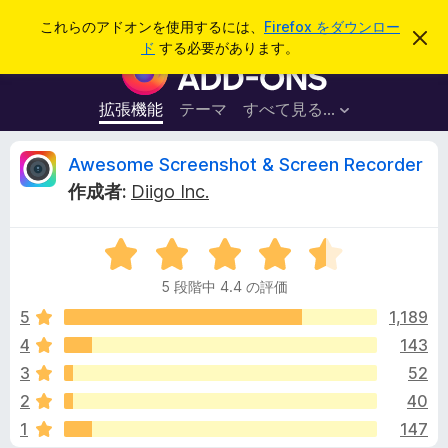
検
ログイン
これらのアドオンを使用するには、
Firefox をダウンロー
こ
索
ド
する必要があります。
の
F
お
i
知
ら
r
拡張機能
テーマ
すべて見る...
せ
e
を
閉
f
A
Awesome Screenshot & Screen Recorder
じ
o
る
作成者:
Diigo Inc.
x
w
ブ
5
ラ
e
段
ウ
5 段階中 4.4 の評価
階
ザ
s
中
5
1,189
ー
4
4
143
ア
o
.
ド
3
52
4
オ
の
m
2
40
評
ン
1
147
価