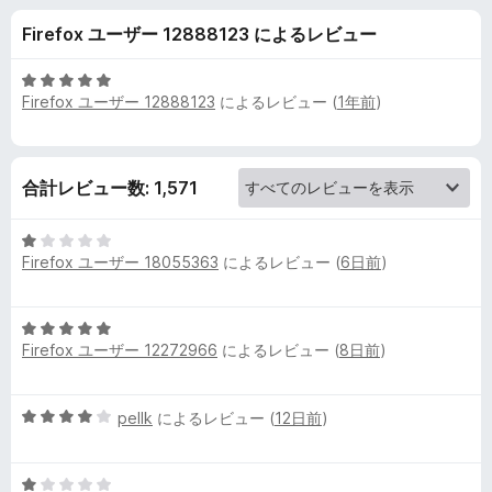
e
Firefox ユーザー 12888123 によるレビュー
S
5
Firefox ユーザー 12888123
によるレビュー (
1年前
)
c
段
階
中
r
5
合計レビュー数: 1,571
の
e
評
5
価
e
Firefox ユーザー 18055363
によるレビュー (
6日前
)
段
階
中
n
5
1
Firefox ユーザー 12272966
によるレビュー (
8日前
)
段
の
s
階
評
中
価
5
pellk
によるレビュー (
12日前
)
h
5
段
の
階
評
o
5
中
価