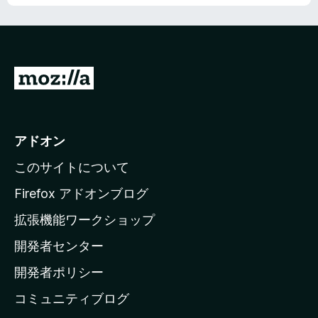
M
o
z
i
アドオン
l
このサイトについて
l
a
Firefox アドオンブログ
の
拡張機能ワークショップ
ホ
開発者センター
ー
ム
開発者ポリシー
ペ
コミュニティブログ
ー