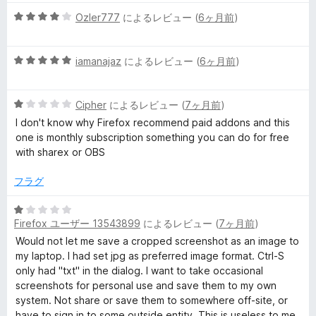
階
5
中
Ozler777
によるレビュー (
6ヶ月前
)
段
5
階
の
5
中
iamanajaz
によるレビュー (
6ヶ月前
)
評
段
4
価
階
の
5
中
Cipher
によるレビュー (
7ヶ月前
)
評
段
5
価
I don't know why Firefox recommend paid addons and this
階
の
one is monthly subscription something you can do for free
中
評
with sharex or OBS
1
価
の
フラグ
評
価
5
Firefox ユーザー 13543899
によるレビュー (
7ヶ月前
)
段
階
Would not let me save a cropped screenshot as an image to
中
my laptop. I had set jpg as preferred image format. Ctrl-S
1
only had "txt" in the dialog. I want to take occasional
の
screenshots for personal use and save them to my own
評
system. Not share or save them to somewhere off-site, or
価
have to sign in to some outside entity. This is useless to me.