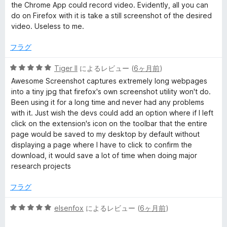
中
評
the Chrome App could record video. Evidently, all you can
1
価
do on Firefox with it is take a still screenshot of the desired
の
video. Useless to me.
評
価
フラグ
5
Tiger II
によるレビュー (
6ヶ月前
)
段
Awesome Screenshot captures extremely long webpages
階
into a tiny jpg that firefox's own screenshot utility won't do.
中
Been using it for a long time and never had any problems
5
with it. Just wish the devs could add an option where if I left
の
click on the extension's icon on the toolbar that the entire
評
page would be saved to my desktop by default without
価
displaying a page where I have to click to confirm the
download, it would save a lot of time when doing major
research projects
フラグ
5
elsenfox
によるレビュー (
6ヶ月前
)
段