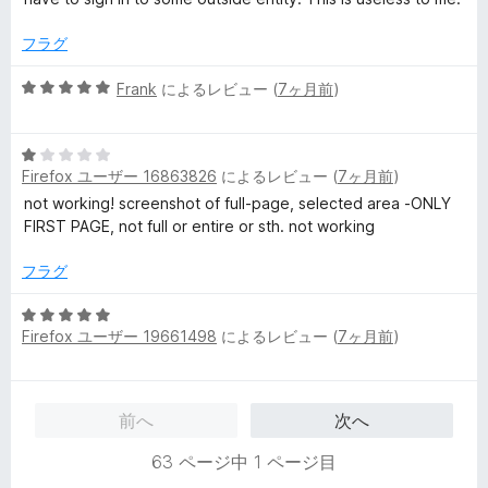
フラグ
5
Frank
によるレビュー (
7ヶ月前
)
段
階
5
中
Firefox ユーザー 16863826
によるレビュー (
7ヶ月前
)
段
5
階
の
not working! screenshot of full-page, selected area -ONLY
中
評
FIRST PAGE, not full or entire or sth. not working
1
価
の
フラグ
評
価
5
Firefox ユーザー 19661498
によるレビュー (
7ヶ月前
)
段
階
中
5
前へ
次へ
の
評
63 ページ中 1 ページ目
価