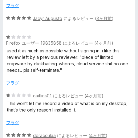
の
e
フラグ
評
価
5
Jacyr Augusto
によるレビュー (
3ヶ月前
)
c
段
階
o
5
中
Firefox ユーザー 19835858
によるレビュー (
4ヶ月前
)
段
5
r
階
の
used it as much as possible without signing in. i like this
中
評
review left by a previous reviewer: "piece of limited
1
価
d
crapware by clickbaiting-whores, cloud service shit no one
の
needs.. pls self-terminate."
評
e
価
フラグ
r
5
caitlins01
によるレビュー (
4ヶ月前
)
段
This won't let me record a video of what is on my desktop,
の
階
that's the only reason I installed it.
中
1
フラグ
レ
の
評
5
ddracculaa
によるレビュー (
4ヶ月前
)