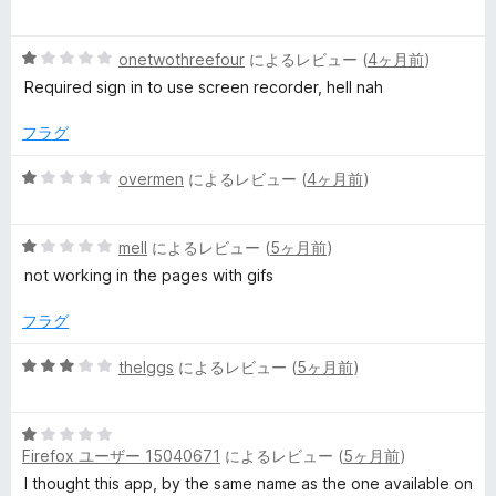
ビ
価
段
階
ュ
5
中
onetwothreefour
によるレビュー (
4ヶ月前
)
段
5
Required sign in to use screen recorder, hell nah
ー
階
の
中
評
フラグ
1
価
の
5
overmen
によるレビュー (
4ヶ月前
)
評
段
価
階
5
中
mell
によるレビュー (
5ヶ月前
)
段
1
not working in the pages with gifs
階
の
中
評
フラグ
1
価
の
5
theIggs
によるレビュー (
5ヶ月前
)
評
段
価
階
5
中
Firefox ユーザー 15040671
によるレビュー (
5ヶ月前
)
段
3
階
の
I thought this app, by the same name as the one available on