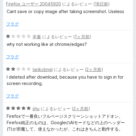
Firefox ユーザー 20045920
によるレビュー (
18日前
)
段
4
t
階
の
Cant save or copy image after taking screenshot. Useless
中
評
1
&
価
フラグ
の
評
5
羊羹
によるレビュー (
1ヶ月前
)
S
価
段
why not working like at chrome/edges?
階
c
中
フラグ
1
r
の
5
tarikcbngl
によるレビュー (
2ヶ月前
)
評
段
I deleted after download, because you have to sign in for
価
階
e
screen recording.
中
2
フラグ
e
の
評
5
shu
によるレビュー (
2ヶ月前
)
n
価
段
Firefoxで一番良いフルページスクリーンショットアドオン。
階
Firefox純正のものは、GoogleのAIモードなどの上のヘッダー
R
中
(?)が邪魔して、使えなかったが、これはきちんと動作する。
5