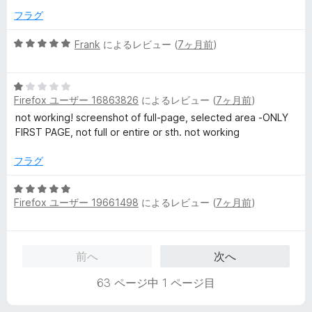
フラグ
5
Frank
によるレビュー (
7ヶ月前
)
段
階
5
中
Firefox ユーザー 16863826
によるレビュー (
7ヶ月前
)
段
5
階
の
not working! screenshot of full-page, selected area -ONLY
中
評
FIRST PAGE, not full or entire or sth. not working
1
価
の
フラグ
評
価
5
Firefox ユーザー 19661498
によるレビュー (
7ヶ月前
)
段
階
中
5
前へ
次へ
の
評
63 ページ中 1 ページ目
価