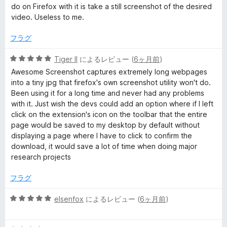
1
価
do on Firefox with it is take a still screenshot of the desired
の
video. Useless to me.
評
価
フラグ
5
Tiger II
によるレビュー (
6ヶ月前
)
段
Awesome Screenshot captures extremely long webpages
階
into a tiny jpg that firefox's own screenshot utility won't do.
中
Been using it for a long time and never had any problems
5
with it. Just wish the devs could add an option where if I left
の
click on the extension's icon on the toolbar that the entire
評
page would be saved to my desktop by default without
価
displaying a page where I have to click to confirm the
download, it would save a lot of time when doing major
research projects
フラグ
5
elsenfox
によるレビュー (
6ヶ月前
)
段
階