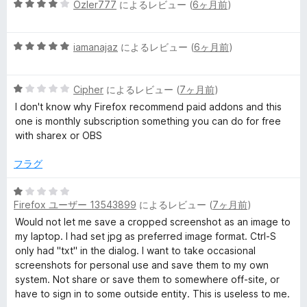
5
中
Ozler777
によるレビュー (
6ヶ月前
)
段
5
階
の
5
中
iamanajaz
によるレビュー (
6ヶ月前
)
評
段
4
価
階
の
5
中
Cipher
によるレビュー (
7ヶ月前
)
評
段
5
価
I don't know why Firefox recommend paid addons and this
階
の
one is monthly subscription something you can do for free
中
評
with sharex or OBS
1
価
の
フラグ
評
価
5
Firefox ユーザー 13543899
によるレビュー (
7ヶ月前
)
段
階
Would not let me save a cropped screenshot as an image to
中
my laptop. I had set jpg as preferred image format. Ctrl-S
1
only had "txt" in the dialog. I want to take occasional
の
screenshots for personal use and save them to my own
評
system. Not share or save them to somewhere off-site, or
価
have to sign in to some outside entity. This is useless to me.