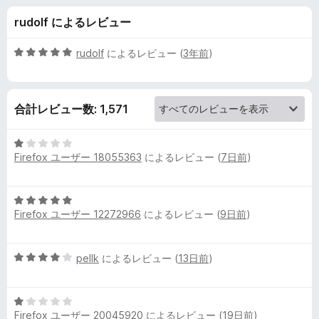
e
rudolf によるレビュー
S
5
rudolf
によるレビュー (
3年前
)
c
段
階
中
r
合計レビュー数: 1,571
5
の
e
評
5
価
Firefox ユーザー 18055363
によるレビュー (
7日前
)
段
e
階
中
5
1
n
Firefox ユーザー 12272966
によるレビュー (
9日前
)
段
の
階
評
s
中
価
5
pellk
によるレビュー (
13日前
)
5
h
段
の
階
評
5
中
価
o
Firefox ユーザー 20045920
によるレビュー (
19日前
)
段
4