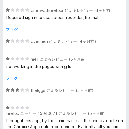
ビ
階
5
中
onetwothreefour
によるレビュー (
4ヶ月前
)
ュ
段
5
Required sign in to use screen recorder, hell nah
階
の
ー
中
評
フラグ
1
価
の
5
overmen
によるレビュー (
4ヶ月前
)
評
段
価
階
5
中
mell
によるレビュー (
5ヶ月前
)
段
1
not working in the pages with gifs
階
の
中
評
フラグ
1
価
の
5
theIggs
によるレビュー (
5ヶ月前
)
評
段
価
階
5
中
Firefox ユーザー 15040671
によるレビュー (
5ヶ月前
)
段
3
階
の
I thought this app, by the same name as the one available on
中
評
the Chrome App could record video. Evidently, all you can