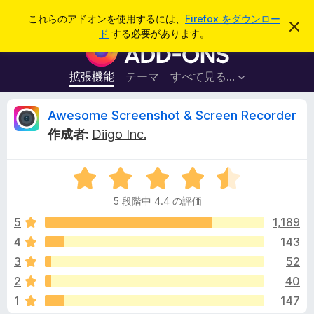
検
ログイン
これらのアドオンを使用するには、
Firefox をダウンロー
こ
索
ド
する必要があります。
の
F
お
i
知
ら
r
拡張機能
テーマ
すべて見る...
せ
e
を
閉
f
A
Awesome Screenshot & Screen Recorder
じ
o
る
作成者:
Diigo Inc.
x
w
ブ
5
ラ
e
段
ウ
5 段階中 4.4 の評価
階
ザ
s
中
5
1,189
ー
4
4
143
ア
o
.
ド
3
52
4
オ
の
m
2
40
評
ン
1
147
価