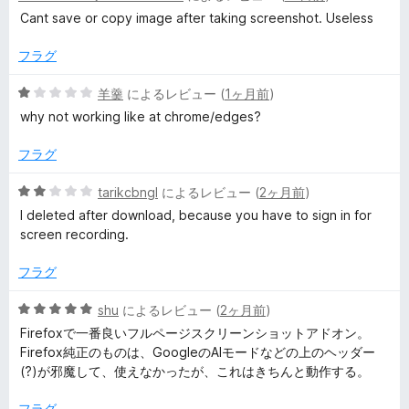
階
の
Cant save or copy image after taking screenshot. Useless
t
中
評
1
価
フラグ
&
の
評
5
羊羹
によるレビュー (
1ヶ月前
)
価
段
S
why not working like at chrome/edges?
階
中
フラグ
c
1
の
5
tarikcbngl
によるレビュー (
2ヶ月前
)
r
評
段
I deleted after download, because you have to sign in for
価
階
screen recording.
e
中
2
フラグ
の
e
評
5
shu
によるレビュー (
2ヶ月前
)
価
段
Firefoxで一番良いフルページスクリーンショットアドオン。
n
階
Firefox純正のものは、GoogleのAIモードなどの上のヘッダー
中
(?)が邪魔して、使えなかったが、これはきちんと動作する。
R
5
の
フラグ