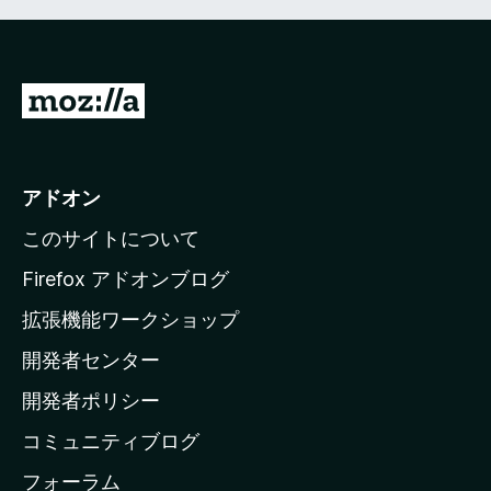
M
o
z
i
アドオン
l
このサイトについて
l
a
Firefox アドオンブログ
の
拡張機能ワークショップ
ホ
開発者センター
ー
ム
開発者ポリシー
ペ
コミュニティブログ
ー
ジ
フォーラム