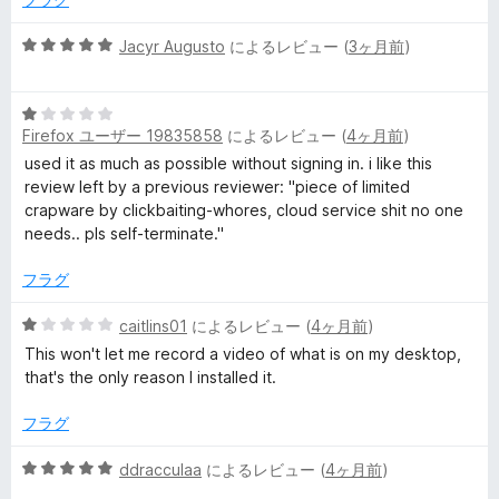
e
評
価
5
Jacyr Augusto
によるレビュー (
3ヶ月前
)
段
c
階
5
中
o
Firefox ユーザー 19835858
によるレビュー (
4ヶ月前
)
段
5
階
の
used it as much as possible without signing in. i like this
r
中
評
review left by a previous reviewer: "piece of limited
1
価
crapware by clickbaiting-whores, cloud service shit no one
d
の
needs.. pls self-terminate."
評
価
フラグ
e
5
caitlins01
によるレビュー (
4ヶ月前
)
r
段
This won't let me record a video of what is on my desktop,
階
that's the only reason I installed it.
の
中
1
フラグ
の
レ
評
5
ddracculaa
によるレビュー (
4ヶ月前
)
価
段