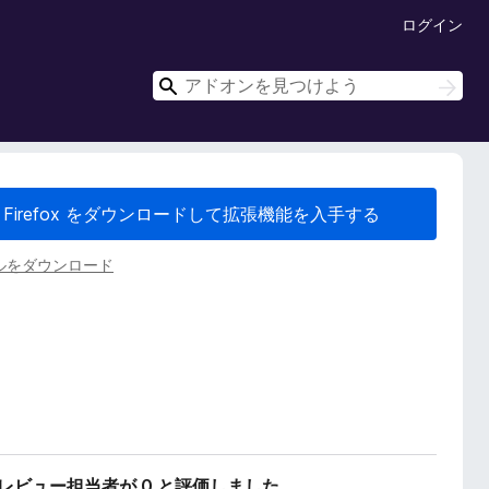
ログイン
検
検
索
索
Firefox をダウンロードして拡張機能を入手する
ルをダウンロード
のレビュー担当者が 0 と評価しました