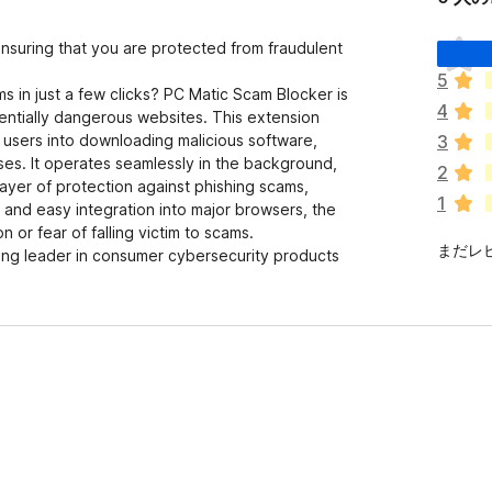
ま
 ensuring that you are protected from fraudulent
だ
5
評
 in just a few clicks? PC Matic Scam Blocker is
4
価
entially dangerous websites. This extension
さ
ck users into downloading malicious software,
3
れ
ses. It operates seamlessly in the background,
2
て
 layer of protection against phishing scams,
1
い
n and easy integration into major browsers, the
ま
 or fear of falling victim to scams.
まだレ
せ
ing leader in consumer cybersecurity products
ん