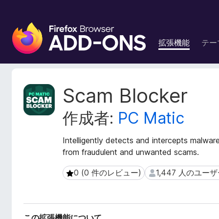
F
i
拡張機能
テー
r
e
f
o
拡
Scam Blocker
x
張
機
ブ
作成者:
PC Matic
能
ラ
メ
ウ
タ
Intelligently detects and intercepts malware
ザ
デ
from fraudulent and unwanted scams.
ー
ー
ア
タ
0 (0 件のレビュー)
1,447 人のユー
0 (0 件のレビュー)
1,447 人のユーザー
ド
オ
ン
この拡張機能について