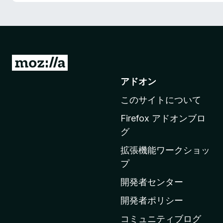
M
o
アドオン
z
このサイトについて
i
l
Firefox アドオンブロ
l
グ
a
拡張機能ワークショッ
の
プ
ホ
ー
開発者センター
ム
開発者ポリシー
ペ
コミュニティブログ
ー