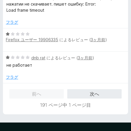
中
нажатии не скачивает. пишет ошибку: Error:
価
1
Load frame timeout
の
評
フラグ
価
5
Firefox ユーザー 19906335
によるレビュー (
3ヶ月前
)
段
階
中
5
dnb rat
によるレビュー (
3ヶ月前
)
1
段
の
не работает
階
評
中
価
フラグ
1
の
前へ
次へ
評
価
191 ページ中 1 ページ目