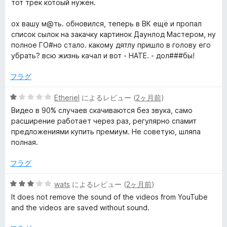
тот трек котоый нужен.
1
1
の
ох вашу м@ть. обновился, теперь в ВК ещё и пропал
/
評
список сылок на закачку картинок Даунлод Мастером, ну
価
полное ГО#но стало. какому дятлу пришло в голову его
убрать? всю жизнь качал и вот - НАТЕ. - дол###бы!
y
フラグ
o
5
Etheriel
によるレビュー (
2ヶ月前
)
u
段
Видео в 90% случаев скачиваются без звука, само
階
расширение работает через раз, регулярно спамит
t
中
предложениями купить премиум. Не советую, шляпа
1
полная.
の
u
評
フラグ
価
b
5
wats
によるレビュー (
2ヶ月前
)
段
It does not remove the sound of the videos from YouTube
e
階
and the videos are saved without sound.
中
3