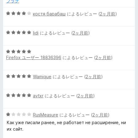
d
フラグ
の
評
5
костя барабаш
によるレビュー (
2ヶ月前
)
o
価
段
階
w
5
中
lidi
によるレビュー (
2ヶ月前
)
段
4
n
階
の
5
中
評
Firefox ユーザー 18836396
によるレビュー (
2ヶ月前
)
段
5
l
価
階
の
中
評
o
5
Wamique
によるレビュー (
2ヶ月前
)
5
価
段
の
a
階
評
5
中
avtxr
によるレビュー (
2ヶ月前
)
価
段
5
d
階
の
5
中
RusMeasure
によるレビュー (
2ヶ月前
)
評
e
段
5
価
Как уже писали ранее, не работает не расширение, ни
階
の
их сайт.
r
中
評