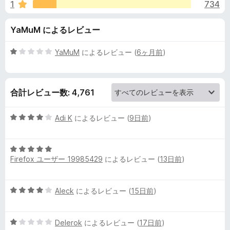
o
1
734
価
m
YaMuM によるレビュー
.
5
YaMuM
によるレビュー (
6ヶ月前
)
段
n
階
中
合計レビュー数: 4,761
1
e
の
評
5
Adi K
によるレビュー (
9日前
)
t
価
段
階
h
5
中
Firefox ユーザー 19985429
によるレビュー (
13日前
)
段
4
階
の
e
中
評
5
Aleck
によるレビュー (
15日前
)
5
価
l
段
の
階
評
p
5
中
Delerok
によるレビュー (
17日前
)
価