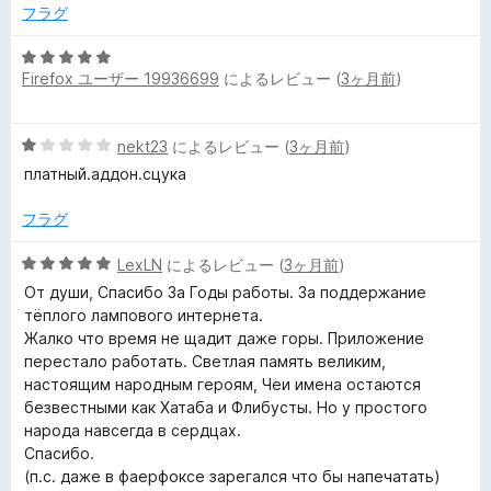
1
価
フラグ
の
の
評
5
価
Firefox ユーザー 19936699
によるレビュー (
3ヶ月前
)
段
レ
階
中
ビ
5
nekt23
によるレビュー (
3ヶ月前
)
5
段
の
платный.аддон.сцука
ュ
階
評
中
価
フラグ
1
ー
の
5
LexLN
によるレビュー (
3ヶ月前
)
評
段
От души, Спасибо За Годы работы. За поддержание
価
階
тёплого лампового интернета.
中
Жалко что время не щадит даже горы. Приложение
5
перестало работать. Светлая память великим,
の
настоящим народным героям, Чеи имена остаются
評
безвестными как Хатаба и Флибусты. Но у простого
価
народа навсегда в сердцах.
Спасибо.
(п.с. даже в фаерфоксе зарегался что бы напечатать)