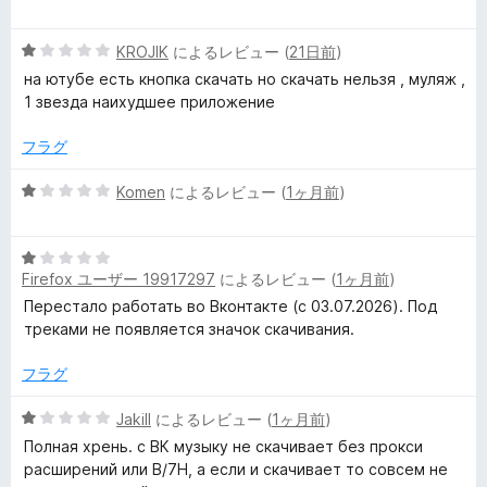
段
4
階
の
e
5
中
KROJIK
によるレビュー (
21日前
)
評
段
1
価
на ютубе есть кнопка скачать но скачать нельзя , муляж ,
r
階
の
1 звезда наихудшее приложение
中
評
a
1
価
フラグ
の
評
l
5
Komen
によるレビュー (
1ヶ月前
)
価
段
階
l
5
中
Firefox ユーザー 19917297
によるレビュー (
1ヶ月前
)
段
1
-
階
の
Перестало работать во Вконтакте (с 03.07.2026). Под
中
評
треками не появляется значок скачивания.
i
1
価
の
フラグ
評
n
価
5
Jakill
によるレビュー (
1ヶ月前
)
段
Полная хрень. с ВК музыку не скачивает без прокси
-
階
расширений или B/7H, а если и скачивает то совсем не
中