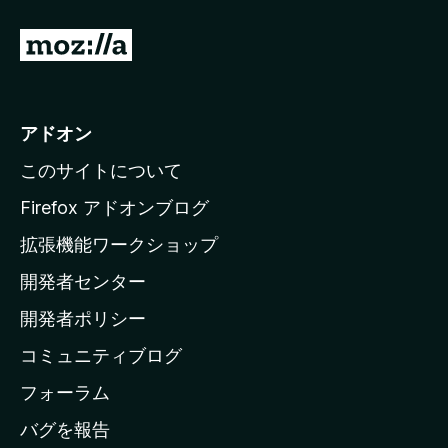
M
o
z
i
アドオン
l
このサイトについて
l
a
Firefox アドオンブログ
の
拡張機能ワークショップ
ホ
開発者センター
ー
ム
開発者ポリシー
ペ
コミュニティブログ
ー
ジ
フォーラム
へ
バグを報告