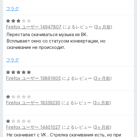
フラグ
5
Firefox ユーザー 14947807
によるレビュー (
3ヶ月前
)
段
階
Перестала скачиваться музыка из ВК.
中
Всплывает окно со статусом конвертации, но
3
скачивание не происходит.
の
評
フラグ
価
5
Firefox ユーザー 19891605
によるレビュー (
3ヶ月前
)
段
階
中
5
5
Firefox ユーザー 18339230
によるレビュー (
3ヶ月前
)
段
の
階
評
中
価
5
1
Firefox ユーザー 14401027
によるレビュー (
3ヶ月前
)
段
の
階
Не скачивает с VK . Стрелка скачивания есть, но при
評