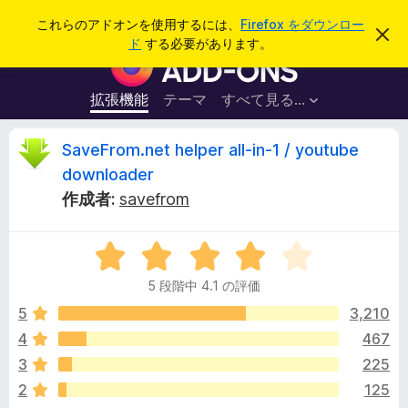
検
ログイン
これらのアドオンを使用するには、
Firefox をダウンロー
こ
索
ド
する必要があります。
の
F
お
i
知
ら
r
拡張機能
テーマ
すべて見る...
せ
e
を
閉
f
S
SaveFrom.net helper all-in-1 / youtube
じ
o
る
downloader
x
a
作成者:
savefrom
ブ
ラ
v
ウ
5
段
ザ
e
5 段階中 4.1 の評価
階
ー
中
5
3,210
ア
F
4
ド
4
467
.
オ
r
3
225
1
ン
の
2
125
評