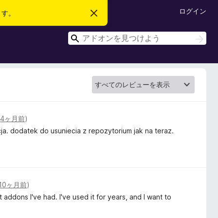
ログイン
ます。
こ
の
お
検
知
検
ら
索
索
せ
を
閉
じ
る
(
4ヶ月前
)
ja. dodatek do usuniecia z repozytorium jak na teraz.
10ヶ月前
)
t addons I've had. I've used it for years, and I want to