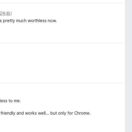
2年前
)
is pretty much worthless now.
less to me.
iendly and works well... but only for Chrome.