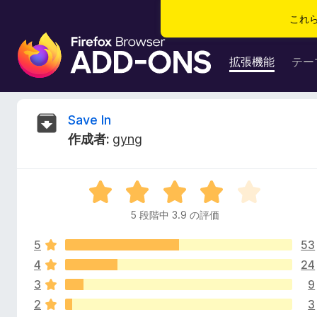
これ
F
i
拡張機能
テー
r
e
f
S
Save In
o
作成者:
gyng
x
a
ブ
ラ
v
5
ウ
段
ザ
5 段階中 3.9 の評価
e
階
ー
中
ア
5
53
3
I
ド
.
4
24
9
オ
3
9
n
の
ン
2
3
評