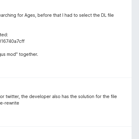
arching for Ages, before that I had to select the DL file
ted:
316740a7cff
gus mod" together.
or twitter, the developer also has the solution for the file
me-rewrite