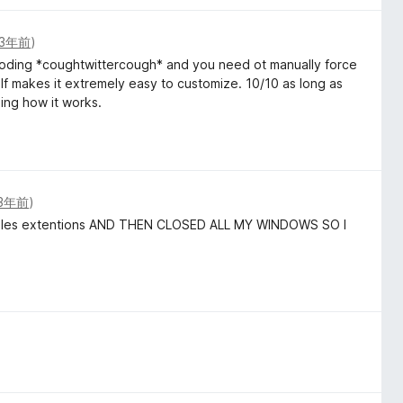
3年前
)
coding *coughtwittercough* and you need ot manually force
elf makes it extremely easy to customize. 10/10 as long as
ing how it works.
3年前
)
nt files extentions AND THEN CLOSED ALL MY WINDOWS SO I