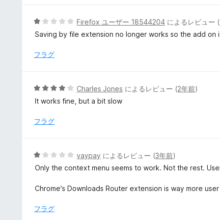
価
5
Firefox ユーザー 18544204
によるレビュー (
段
Saving by file extension no longer works so the add on 
階
中
フラグ
1
の
評
5
Charles Jones
によるレビュー (
2年前
)
価
段
It works fine, but a bit slow
階
中
フラグ
4
の
評
5
vaypay
によるレビュー (
3年前
)
価
段
Only the context menu seems to work. Not the rest. Use
階
中
Chrome's Downloads Router extension is way more user fr
1
の
フラグ
評