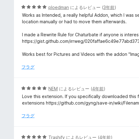
4
5
ploedman
によるレビュー (
3年前
)
の
段
Works as Intended, a really helpful Addon, which I was se
評
階
location manually or had to move them afterwards.
価
中
5
I made a Rewrite Rule for Chaturbate if anyone is interes
の
https://gist.github.com/irrweg/020faffae6c49e77abd37
評
価
Works best for Pictures and Videos with the addon "Ima
フラグ
5
NEM
によるレビュー (
4年前
)
段
Love this extension. If you specifically downloaded this f
階
extensions https://github.com/gyng/save-in/wiki/Filena
中
5
フラグ
の
評
価
5
Trashify
によるレビュー (
4年前
)