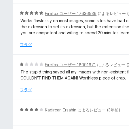
価
5
Firefox ユーザー 17636936
によるレビュー (
段
Works flawlessly on most images, some sites have bad 
階
the extension to set its extension, but the extension its
中
you are competent and willing to spend 20 minutes learn
5
の
フラグ
評
価
5
Firefox ユーザー 18091671
によるレビュー (
段
The stupid thing saved all my images with non-existe
階
COULDN'T FIND THEM AGAIN! Worthless piece of crap.
中
1
フラグ
の
評
価
5
Kadircan Ersahin
によるレビュー (
3年前
)
段
階
中