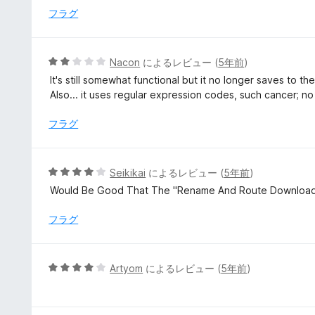
価
中
フラグ
5
の
評
5
Nacon
によるレビュー (
5年前
)
価
段
It's still somewhat functional but it no longer saves to 
階
Also... it uses regular expression codes, such cancer; no
中
2
フラグ
の
評
価
5
Seikikai
によるレビュー (
5年前
)
段
Would Be Good That The "Rename And Route Downloads" 
階
中
フラグ
4
の
評
5
Artyom
によるレビュー (
5年前
)
価
段
階
中