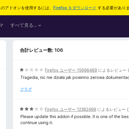
らのアドオンを使用するには、
Firefox をダウンロード
する必要があり
マ
すべて見る...
合計レビュー数: 106
5
Firefox ユーザー 15696469
によるレビュー 
段
Tragedia, nic nie działa jak powinno zerowa dokumentac
階
中
フラグ
1
の
評
5
Firefox ユーザー 12382499
によるレビュー (
価
段
Please update this addon if possible. It is one of the bes
階
continue using it.
中