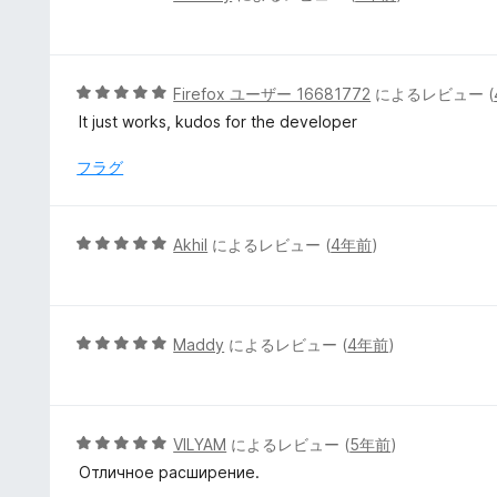
段
階
中
5
5
Firefox ユーザー 16681772
によるレビュー (
の
段
It just works, kudos for the developer
評
階
価
中
フラグ
5
の
評
5
Akhil
によるレビュー (
4年前
)
価
段
階
中
5
5
Maddy
によるレビュー (
4年前
)
の
段
評
階
価
中
5
5
VILYAM
によるレビュー (
5年前
)
の
段
Отличное расширение.
評
階