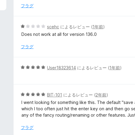
3
フラグ
の
評
価
5
scehc
によるレビュー (
1年前
)
段
Does not work at all for version 136.0
階
中
フラグ
1
の
評
5
User18323614
によるレビュー (
1年前
)
価
段
階
中
5
5
BIT-101
によるレビュー (
2年前
)
の
段
I went looking for something like this. The default "save 
評
階
which I too often just hit the enter key on and then go se
価
中
any of the fancy routing/renaming or other features. Just
5
の
フラグ
評