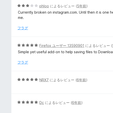
4
5
phloo
によるレビュー (
5年前
)
の
段
Currently broken on instagram.com. Until then it is one he
評
階
me.
価
中
3
フラグ
の
評
価
5
Firefox ユーザー 13590901
によるレビュー (
段
Simple yet useful add-on to help saving files to Download
階
中
フラグ
5
の
評
5
NRX7
によるレビュー (
6年前
)
価
段
階
中
5
5
Dc
によるレビュー (
6年前
)
の
段
評
階