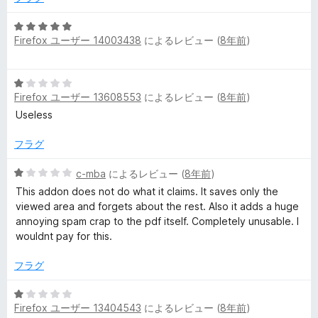
評
価
5
Firefox ユーザー 14003438
によるレビュー (
8年前
)
段
階
中
5
5
Firefox ユーザー 13608553
によるレビュー (
8年前
)
段
の
階
Useless
評
中
価
1
フラグ
の
評
5
c-mba
によるレビュー (
8年前
)
価
段
This addon does not do what it claims. It saves only the
階
viewed area and forgets about the rest. Also it adds a huge
中
annoying spam crap to the pdf itself. Completely unusable. I
1
wouldnt pay for this.
の
評
フラグ
価
5
Firefox ユーザー 13404543
によるレビュー (
8年前
)
段