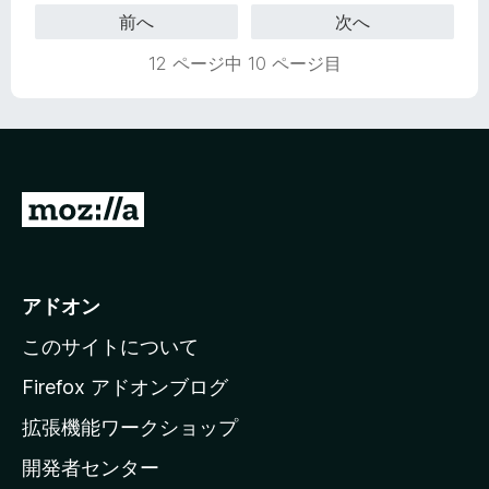
前へ
次へ
12 ページ中 10 ページ目
M
o
z
i
アドオン
l
このサイトについて
l
a
Firefox アドオンブログ
の
拡張機能ワークショップ
ホ
開発者センター
ー