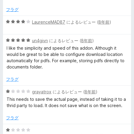
中
5
フラグ
の
評
5
LaurenceMAD87
によるレビュー (
8年前
)
価
段
階
5
中
un4givn
によるレビュー (
8年前
)
段
4
I like the simplicity and speed of this addon. Although it
階
の
would be great to be able to configure download location
中
評
automatically for pdfs. For example, storing pdfs directly to
5
価
documents folder.
の
評
フラグ
価
5
grayatrox
によるレビュー (
8年前
)
段
This needs to save the actual page, instead of taking it to a
階
thrid party to load. It does not save what is on the screen.
中
1
フラグ
の
評
5