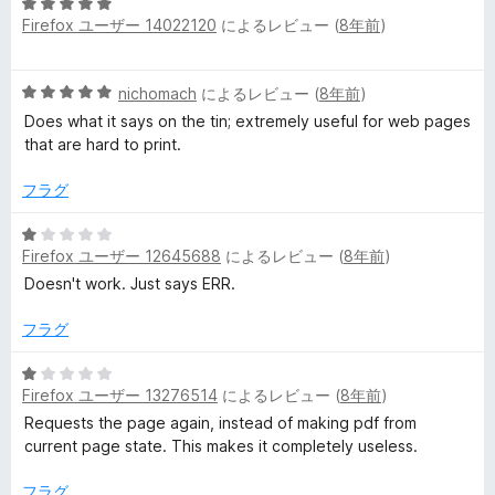
評
5
Firefox ユーザー 14022120
によるレビュー (
8年前
)
価
段
階
中
5
nichomach
によるレビュー (
8年前
)
5
段
の
Does what it says on the tin; extremely useful for web pages
階
評
that are hard to print.
中
価
5
フラグ
の
評
5
価
Firefox ユーザー 12645688
によるレビュー (
8年前
)
段
階
Doesn't work. Just says ERR.
中
1
フラグ
の
評
5
Firefox ユーザー 13276514
によるレビュー (
8年前
)
価
段
階
Requests the page again, instead of making pdf from
中
current page state. This makes it completely useless.
1
の
フラグ