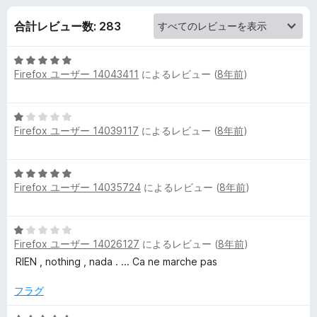
P
合計レビュー数: 283
D
5
F
Firefox ユーザー 14043411
によるレビュー (
8年前
)
段
階
の
中
5
5
Firefox ユーザー 14039117
によるレビュー (
8年前
)
段
レ
の
階
評
中
価
ビ
5
1
Firefox ユーザー 14035724
によるレビュー (
8年前
)
段
の
ュ
階
評
中
価
5
5
ー
Firefox ユーザー 14026127
によるレビュー (
8年前
)
段
の
階
RIEN , nothing , nada . ... Ca ne marche pas
評
中
価
1
フラグ
の