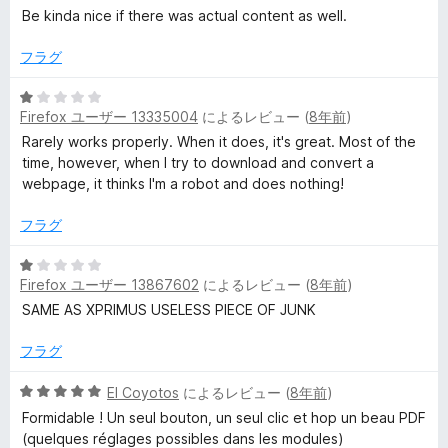
の
Be kinda nice if there was actual content as well.
評
価
フラグ
5
Firefox ユーザー 13335004
によるレビュー (
8年前
)
段
階
Rarely works properly. When it does, it's great. Most of the
中
time, however, when I try to download and convert a
1
webpage, it thinks I'm a robot and does nothing!
の
評
フラグ
価
5
Firefox ユーザー 13867602
によるレビュー (
8年前
)
段
階
SAME AS XPRIMUS USELESS PIECE OF JUNK
中
1
フラグ
の
評
5
El Coyotos
によるレビュー (
8年前
)
価
段
Formidable ! Un seul bouton, un seul clic et hop un beau PDF
階
(quelques réglages possibles dans les modules)