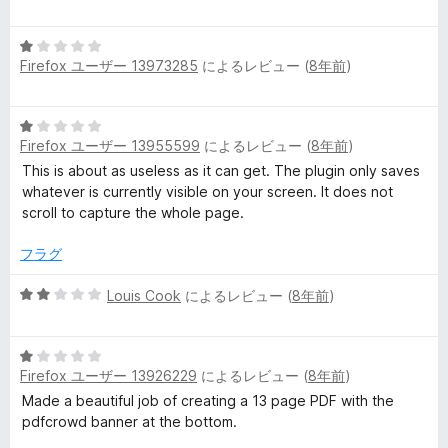
階
中
5
1
Firefox ユーザー 13973285
によるレビュー (
8年前
)
段
の
階
評
中
価
5
1
Firefox ユーザー 13955599
によるレビュー (
8年前
)
段
の
階
This is about as useless as it can get. The plugin only saves
評
中
whatever is currently visible on your screen. It does not
価
1
scroll to capture the whole page.
の
評
フラグ
価
5
Louis Cook
によるレビュー (
8年前
)
段
階
5
中
Firefox ユーザー 13926229
によるレビュー (
8年前
)
段
2
階
の
Made a beautiful job of creating a 13 page PDF with the
中
評
pdfcrowd banner at the bottom.
1
価