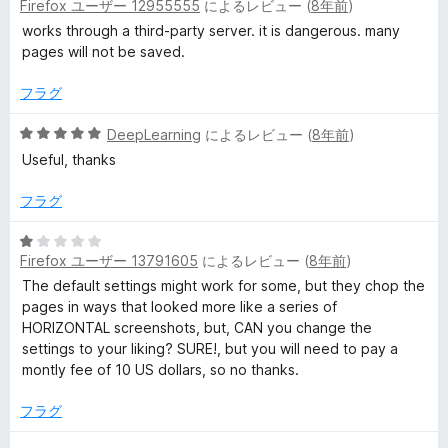
価
Firefox ユーザー 12955555
によるレビュー (
8年前
)
段
階
works through a third-party server. it is dangerous. many
中
pages will not be saved.
1
の
フラグ
評
価
5
DeepLearning
によるレビュー (
8年前
)
段
Useful, thanks
階
中
フラグ
5
の
5
評
Firefox ユーザー 13791605
によるレビュー (
8年前
)
段
価
階
The default settings might work for some, but they chop the
中
pages in ways that looked more like a series of
1
HORIZONTAL screenshots, but, CAN you change the
の
settings to your liking? SURE!, but you will need to pay a
評
montly fee of 10 US dollars, so no thanks.
価
フラグ