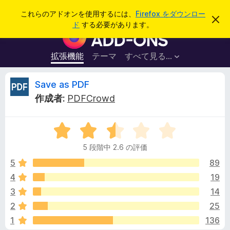
検
ログイン
これらのアドオンを使用するには、
Firefox をダウンロー
こ
索
ド
する必要があります。
の
F
お
i
知
ら
r
拡張機能
テーマ
すべて見る...
せ
e
を
閉
f
S
Save as PDF
じ
o
る
作成者:
PDFCrowd
x
a
ブ
5
ラ
v
段
ウ
5 段階中 2.6 の評価
階
ザ
e
中
5
89
ー
2
4
19
ア
a
.
ド
3
14
6
オ
の
s
2
25
評
ン
1
136
価