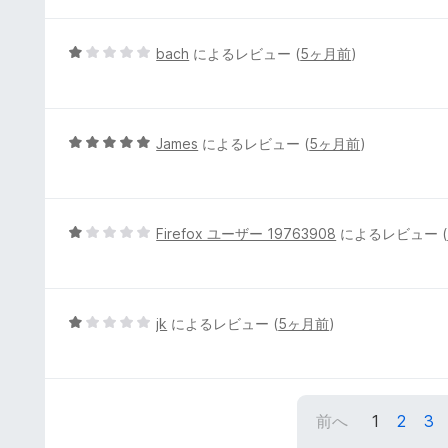
階
中
1
5
bach
によるレビュー (
5ヶ月前
)
の
段
評
階
価
中
1
5
James
によるレビュー (
5ヶ月前
)
の
段
評
階
価
中
5
5
Firefox ユーザー 19763908
によるレビュー (
の
段
評
階
価
中
1
5
jk
によるレビュー (
5ヶ月前
)
の
段
評
階
価
中
1
前へ
1
2
3
の