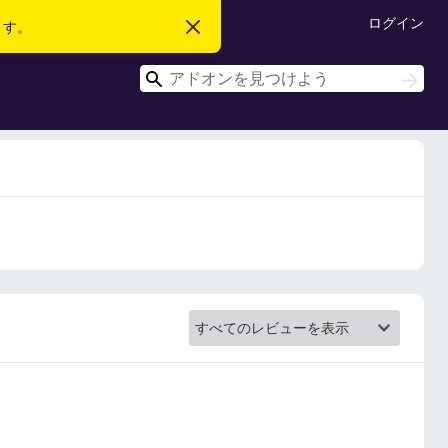
ログイン
ます。
こ
の
お
検
知
検
ら
索
索
せ
を
閉
じ
る