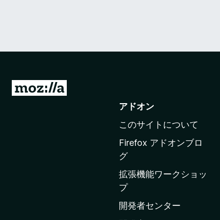
M
o
アドオン
z
このサイトについて
i
l
Firefox アドオンブロ
l
グ
a
拡張機能ワークショッ
の
プ
ホ
ー
開発者センター
ム