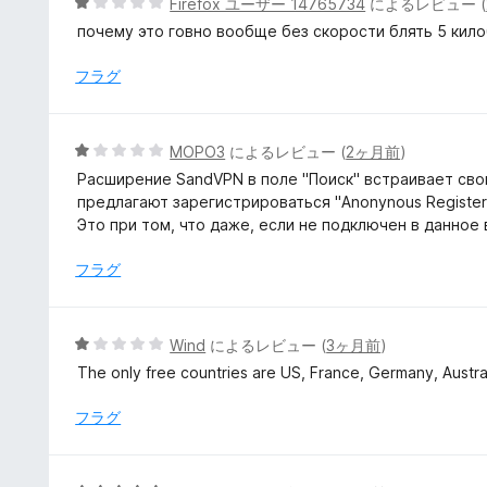
5
Firefox ユーザー 14765734
によるレビュー (
価
段
почему это говно вообще без скорости блять 5 кило
階
中
フラグ
1
の
評
5
MOPO3
によるレビュー (
2ヶ月前
)
価
段
Расширение SandVPN в поле "Поиск" встраивает свой
階
предлагают зарегистрироваться "Anonynous Register
中
Это при том, что даже, если не подключен в данное
1
の
フラグ
評
価
5
Wind
によるレビュー (
3ヶ月前
)
段
The only free countries are US, France, Germany, Austra
階
中
フラグ
1
の
評