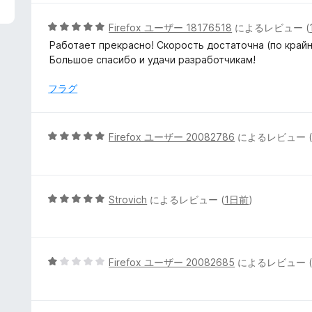
中
5
5
Firefox ユーザー 18176518
によるレビュー (
の
段
Работает прекрасно! Скорость достаточна (по крайн
評
階
Большое спасибо и удачи разработчикам!
価
中
5
フラグ
の
評
価
5
Firefox ユーザー 20082786
によるレビュー 
段
階
中
5
5
Strovich
によるレビュー (
1日前
)
の
段
評
階
価
中
5
5
Firefox ユーザー 20082685
によるレビュー 
の
段
評
階
価
中