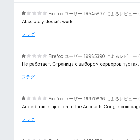
評
価
5
Firefox ユーザー 19545837
によるレビュー (
段
Absolutely doesn't work.
階
中
フラグ
1
の
評
5
Firefox ユーザー 19985390
によるレビュー (
価
段
Не работает. Страница с выбором серверов пустая.
階
中
フラグ
1
の
評
5
Firefox ユーザー 19979836
によるレビュー (
価
段
Added frame injection to the Accounts.Google.com page
階
中
フラグ
1
の
評