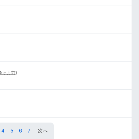
5ヶ月前
)
4
5
6
7
次へ