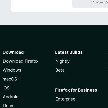
評
21 ページ
価
Download
Latest Builds
Download Firefox
Nightly
Windows
Beta
macOS
iOS
Firefox for Business
Android
Enterprise
Linux