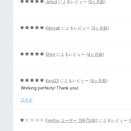
5
Jetod
によるレビュー (
3ヶ月前
)
価
段
階
中
5
5
Kibryak
によるレビュー (
3ヶ月前
)
の
段
評
階
価
中
5
5
Shint
によるレビュー (
4ヶ月前
)
の
段
評
階
価
中
5
5
King23
によるレビュー (
4ヶ月前
)
の
段
Working perfecly! Thank you!
評
階
価
中
フラグ
5
の
評
5
Firefox ユーザー 19675361
によるレビュー (
価
段