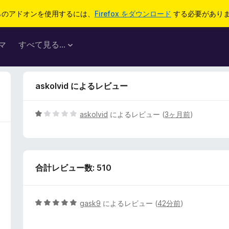
らのアドオンを使用するには、
Firefox をダウンロード
する必要があり
マ
すべて見る...
askolvid によるレビュー
5
askolvid
によるレビュー (
3ヶ月前
)
段
階
中
1
合計レビュー数: 510
の
評
価
5
gask9
によるレビュー (
42分前
)
段
階