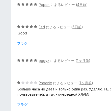
1
5
Pepon
によるレビュー (
4日前
)
の
段
評
階
価
中
5
5
Fad
によるレビュー (
5日前
)
の
段
Good
評
階
価
中
フラグ
5
の
評
5
eggyz
によるレビュー (
1ヶ月前
)
価
段
階
中
5
5
Phoenix
によるレビュー (
1ヶ月前
)
の
段
Больше часа не дает и только один раз. Удаляю. НЕ
評
階
пользователей, а так - очередной ХЛАМ!
価
中
1
フラグ
の