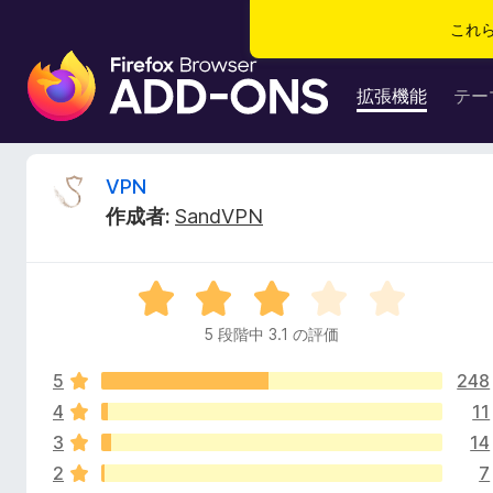
これ
F
i
拡張機能
テー
r
e
f
V
VPN
o
作成者:
SandVPN
x
P
ブ
ラ
N
5
ウ
段
ザ
5 段階中 3.1 の評価
の
階
ー
中
ア
5
248
3
レ
ド
.
4
11
1
オ
3
14
ビ
の
ン
2
7
評