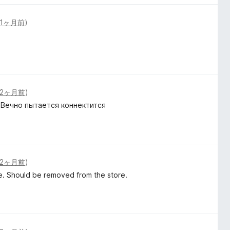
1ヶ月前
)
2ヶ月前
)
 Вечно пытается коннектится
2ヶ月前
)
. Should be removed from the store.