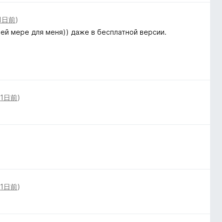
1日前
)
ей мере для меня)) даже в бесплатной версии.
(
1日前
)
(
1日前
)