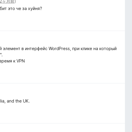
2ヶ月前
)
бит это че за хуйня?
 элемент в интерфейс WordPress, при клике на который
".
 время к VPN
lia, and the UK.