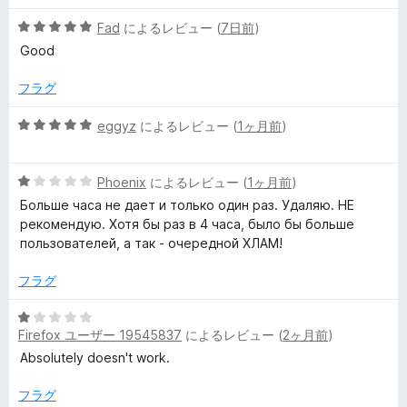
階
評
5
中
Fad
によるレビュー (
7日前
)
価
段
5
Good
階
の
中
評
フラグ
5
価
の
5
eggyz
によるレビュー (
1ヶ月前
)
評
段
価
階
5
中
Phoenix
によるレビュー (
1ヶ月前
)
段
5
Больше часа не дает и только один раз. Удаляю. НЕ
階
の
рекомендую. Хотя бы раз в 4 часа, было бы больше
中
評
пользователей, а так - очередной ХЛАМ!
1
価
の
フラグ
評
価
5
Firefox ユーザー 19545837
によるレビュー (
2ヶ月前
)
段
階
Absolutely doesn't work.
中
1
フラグ