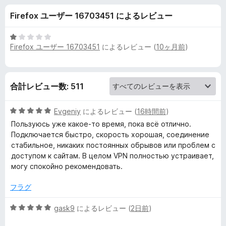
ュ
Firefox ユーザー 16703451 によるレビュー
ー
5
Firefox ユーザー 16703451
によるレビュー (
10ヶ月前
)
段
階
中
1
合計レビュー数: 511
の
評
5
価
Evgeniy
によるレビュー (
16時間前
)
段
Пользуюсь уже какое-то время, пока всё отлично.
階
Подключается быстро, скорость хорошая, соединение
中
стабильное, никаких постоянных обрывов или проблем с
5
доступом к сайтам. В целом VPN полностью устраивает,
の
могу спокойно рекомендовать.
評
価
フラグ
5
gask9
によるレビュー (
2日前
)
段