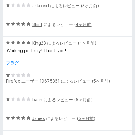
5
中
askolvid
によるレビュー (
3ヶ月前
)
評
段
5
価
階
の
5
中
Shint
によるレビュー (
4ヶ月前
)
評
段
1
価
階
の
5
中
King23
によるレビュー (
4ヶ月前
)
評
段
5
価
Working perfecly! Thank you!
階
の
中
評
フラグ
5
価
の
5
評
Firefox ユーザー 19675361
によるレビュー (
5ヶ月前
)
段
価
階
中
5
bach
によるレビュー (
5ヶ月前
)
1
段
の
階
評
5
中
James
によるレビュー (
5ヶ月前
)
価
段
1
階
の