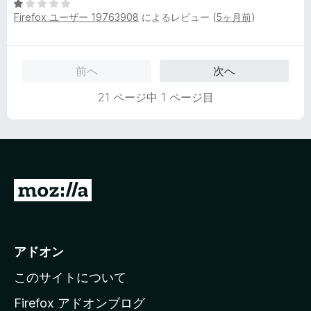
5
中
評
Firefox ユーザー 19763908
によるレビュー (
5ヶ月前
)
段
5
価
階
の
中
評
1
価
前へ
次へ
の
評
21 ページ中 1 ページ目
価
M
o
z
i
アドオン
l
このサイトについて
l
a
Firefox アドオンブログ