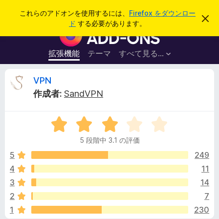
検
ログイン
これらのアドオンを使用するには、
Firefox をダウンロー
こ
索
ド
する必要があります。
の
F
お
i
知
ら
r
拡張機能
テーマ
すべて見る...
せ
e
を
閉
f
V
VPN
じ
o
る
作成者:
SandVPN
x
P
ブ
5
ラ
N
段
ウ
5 段階中 3.1 の評価
階
ザ
の
中
5
249
ー
3
4
11
ア
レ
.
ド
3
14
1
オ
の
ビ
2
7
評
ン
1
230
価