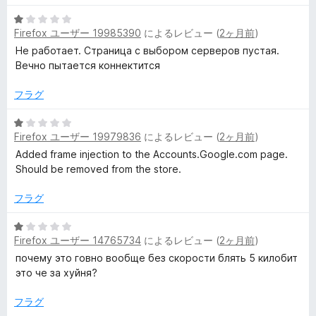
の
評
5
Firefox ユーザー 19985390
によるレビュー (
2ヶ月前
)
価
段
階
Не работает. Страница с выбором серверов пустая.
中
Вечно пытается коннектится
1
の
フラグ
評
価
5
Firefox ユーザー 19979836
によるレビュー (
2ヶ月前
)
段
階
Added frame injection to the Accounts.Google.com page.
中
Should be removed from the store.
1
の
フラグ
評
価
5
Firefox ユーザー 14765734
によるレビュー (
2ヶ月前
)
段
階
почему это говно вообще без скорости блять 5 килобит
中
это че за хуйня?
1
の
フラグ
評