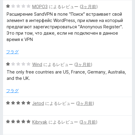
価
5
MOPO3
によるレビュー (
3ヶ月前
)
段
Расширение SandVPN в поле "Поиск" встраивает свой
階
элемент в интерфейс WordPress, при клике на который
中
предлагают зарегистрироваться "Anonynous Register".
1
Это при том, что даже, если не подключен в данное
の
время к VPN
評
価
フラグ
5
Wind
によるレビュー (
3ヶ月前
)
段
The only free countries are US, France, Germany, Australia,
階
and the UK.
中
1
フラグ
の
評
5
Jetod
によるレビュー (
3ヶ月前
)
価
段
階
5
中
Kibryak
によるレビュー (
3ヶ月前
)
段
5
階
の