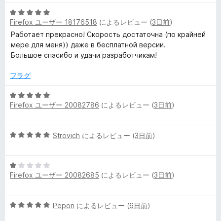
階
5
中
Firefox ユーザー 18176518
によるレビュー (
3日前
)
段
5
階
の
Работает прекрасно! Скорость достаточна (по крайней
中
評
мере для меня)) даже в бесплатной версии.
5
価
Большое спасибо и удачи разработчикам!
の
評
フラグ
価
5
Firefox ユーザー 20082786
によるレビュー (
3日前
)
段
階
中
5
Strovich
によるレビュー (
3日前
)
5
段
の
階
評
5
中
価
Firefox ユーザー 20082685
によるレビュー (
3日前
)
段
5
階
の
中
評
5
Pepon
によるレビュー (
6日前
)
1
価
段
の