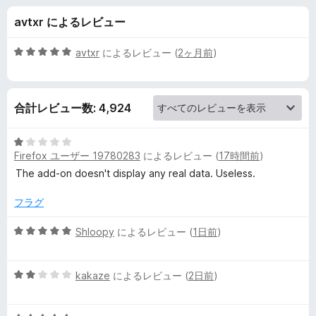
Y
avtxr によるレビュー
o
5
avtxr
によるレビュー (
2ヶ月前
)
u
段
階
中
T
合計レビュー数: 4,924
5
の
u
評
5
価
Firefox ユーザー 19780283
によるレビュー (
17時間前
)
段
b
階
The add-on doesn't display any real data. Useless.
中
1
e
フラグ
の
評
5
Shloopy
によるレビュー (
1日前
)
D
価
段
階
i
5
中
kakaze
によるレビュー (
2日前
)
段
5
s
階
の