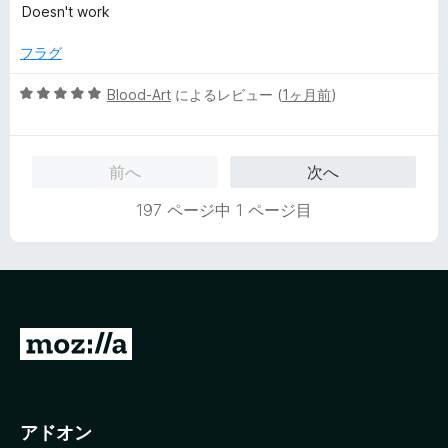
階
Doesn't work
中
1
フラグ
の
評
5
Blood-Art
によるレビュー (
1ヶ月前
)
価
段
階
中
前へ
次へ
5
の
197 ページ中 1 ページ目
評
価
M
o
z
i
アドオン