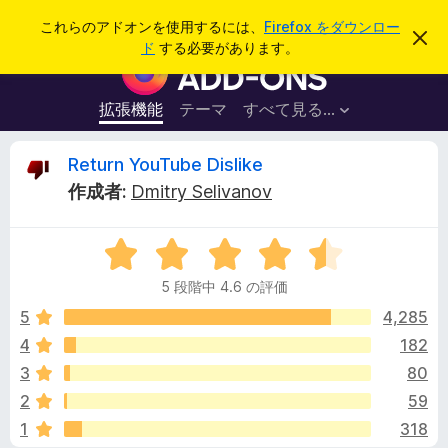
検
ログイン
これらのアドオンを使用するには、
Firefox をダウンロー
こ
索
ド
する必要があります。
の
F
お
i
知
ら
r
拡張機能
テーマ
すべて見る...
せ
e
を
閉
f
R
Return YouTube Dislike
じ
o
る
作成者:
Dmitry Selivanov
x
e
ブ
5
ラ
t
段
ウ
5 段階中 4.6 の評価
階
ザ
u
中
5
4,285
ー
4
4
182
ア
r
.
ド
3
80
6
オ
の
n
2
59
評
ン
1
318
価