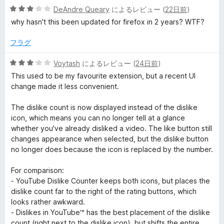
中
価
5
DeAndre Queary
によるレビュー (
22日前
)
5
段
の
why hasn't this been updated for firefox in 2 years? WTF?
階
評
中
価
フラグ
3
の
5
Voytash
によるレビュー (
24日前
)
評
段
This used to be my favourite extension, but a recent UI
価
階
change made it less convenient.
中
3
The dislike count is now displayed instead of the dislike
の
icon, which means you can no longer tell at a glance
評
whether you've already disliked a video. The like button still
価
changes appearance when selected, but the dislike button
no longer does because the icon is replaced by the number.
For comparison:
- YouTube Dislike Counter keeps both icons, but places the
dislike count far to the right of the rating buttons, which
looks rather awkward.
- Dislikes in YouTube™ has the best placement of the dislike
count (right next to the dislike icon), but shifts the entire