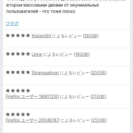
втором массовыми дизами от неуникальных
пользователей - что тоже плохо
フラグ
5
thisism3ht
によるレビュー (
19日前
)
段
階
5
中
Linne
によるレビュー (
19日前
)
段
5
階
の
5
中
Strangueloop
によるレビュー (
20日前
)
評
段
5
価
階
の
5
中
評
Firefox ユーザー 18901250
によるレビュー (
21日前
)
段
5
価
階
の
中
評
5
5
価
Firefox ユーザー 20048187
によるレビュー (
21日前
)
段
の
階
評