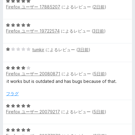
5
中
評
Firefox ユーザー 17885207
によるレビュー (
2日前
)
段
2
価
l
階
の
中
評
i
5
5
価
Firefox ユーザー 19722574
によるレビュー (
3日前
)
段
の
階
k
評
中
価
5
tumkir
によるレビュー (
3日前
)
5
e
段
の
階
評
の
5
中
価
Firefox ユーザー 20080871
によるレビュー (
5日前
)
段
1
階
の
it works but is outdated and has bugs because of that.
レ
中
評
4
価
フラグ
ビ
の
評
5
ュ
Firefox ユーザー 20079217
によるレビュー (
5日前
)
価
段
階
ー
中
5
5