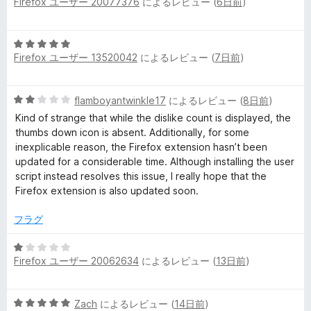
Firefox ユーザー 20077376
によるレビュー (
6日前
)
段
の
階
評
中
価
5
5
Firefox ユーザー 13520042
によるレビュー (
7日前
)
段
の
階
評
中
価
5
flamboyantwinkle17
によるレビュー (
8日前
)
5
段
の
Kind of strange that while the dislike count is displayed, the
階
評
thumbs down icon is absent. Additionally, for some
中
価
inexplicable reason, the Firefox extension hasn’t been
2
updated for a considerable time. Although installing the user
の
script instead resolves this issue, I really hope that the
評
Firefox extension is also updated soon.
価
フラグ
5
Firefox ユーザー 20062634
によるレビュー (
13日前
)
段
階
中
5
Zach
によるレビュー (
14日前
)
1