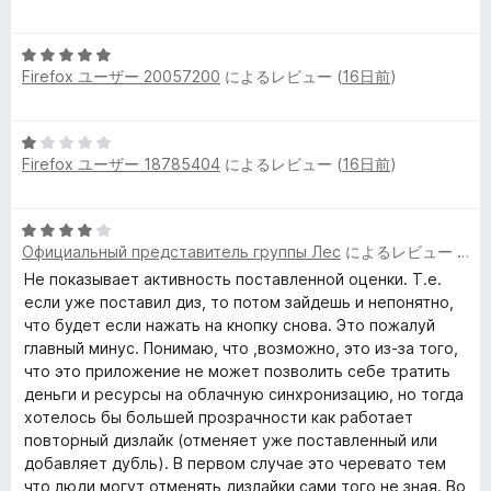
段
の
階
評
5
中
価
Firefox ユーザー 20057200
によるレビュー (
16日前
)
段
5
階
の
中
評
5
5
価
Firefox ユーザー 18785404
によるレビュー (
16日前
)
段
の
階
評
中
価
5
1
Официальный представитель группы Лес
によるレビュー (
17
段
の
階
Не показывает активность поставленной оценки. Т.е.
評
中
если уже поставил диз, то потом зайдешь и непонятно,
価
4
что будет если нажать на кнопку снова. Это пожалуй
の
главный минус. Понимаю, что ,возможно, это из-за того,
評
что это приложение не может позволить себе тратить
価
деньги и ресурсы на облачную синхронизацию, но тогда
хотелось бы большей прозрачности как работает
повторный дизлайк (отменяет уже поставленный или
добавляет дубль). В первом случае это черевато тем
что люди могут отменять дизлайки сами того не зная. Во