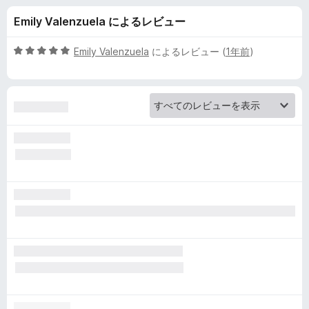
Y
Emily Valenzuela によるレビュー
o
5
Emily Valenzuela
によるレビュー (
1年前
)
u
段
階
中
T
5
の
u
評
価
b
e
D
i
s