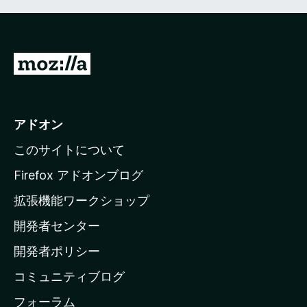
M
o
z
i
アドオン
l
このサイトについて
l
a
Firefox アドオンブログ
の
拡張機能ワークショップ
ホ
開発者センター
ー
ム
開発者ポリシー
ペ
コミュニティブログ
ー
ジ
フォーラム