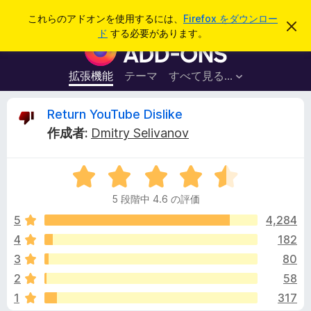
検
ログイン
これらのアドオンを使用するには、
Firefox をダウンロー
こ
索
ド
する必要があります。
の
F
お
i
知
ら
r
拡張機能
テーマ
すべて見る...
せ
e
を
閉
f
R
Return YouTube Dislike
じ
o
る
作成者:
Dmitry Selivanov
x
e
ブ
5
ラ
t
段
ウ
5 段階中 4.6 の評価
階
ザ
u
中
5
4,284
ー
4
4
182
ア
r
.
ド
3
80
6
オ
の
n
2
58
評
ン
1
317
価