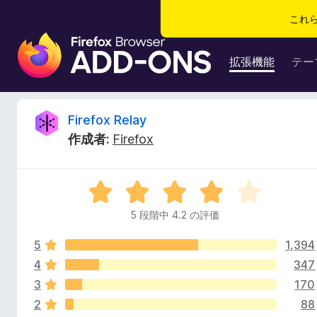
これ
F
i
拡張機能
テー
r
e
f
F
Firefox Relay
o
作成者:
Firefox
x
i
ブ
ラ
r
5
ウ
段
ザ
5 段階中 4.2 の評価
e
階
ー
中
ア
5
1,394
4
f
ド
.
4
347
2
オ
3
170
o
の
ン
2
88
評