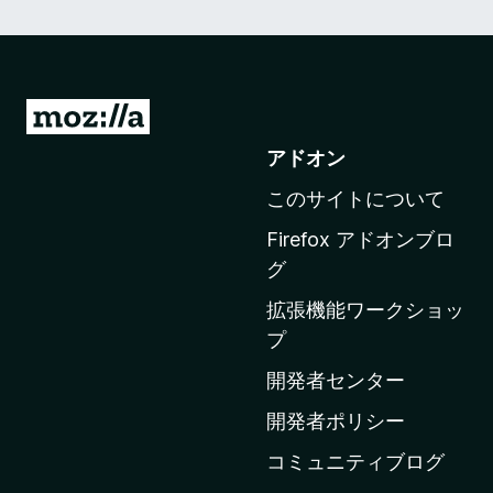
M
o
アドオン
z
このサイトについて
i
l
Firefox アドオンブロ
l
グ
a
拡張機能ワークショッ
の
プ
ホ
ー
開発者センター
ム
開発者ポリシー
ペ
コミュニティブログ
ー