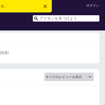
ログイン
ます。
こ
の
お
検
知
検
ら
索
索
せ
を
閉
じ
る
1年前
)