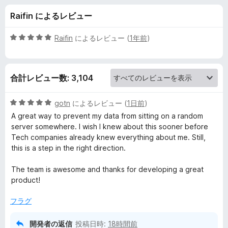
y
Raifin によるレビュー
B
5
Raifin
によるレビュー (
1年前
)
a
段
階
中
d
合計レビュー数: 3,104
5
の
g
評
5
gotn
によるレビュー (
1日前
)
価
段
A great way to prevent my data from sitting on a random
e
階
server somewhere. I wish I knew about this sooner before
中
Tech companies already knew everything about me. Still,
5
r
this is a step in the right direction.
の
評
The team is awesome and thanks for developing a great
の
価
product!
レ
フラグ
ビ
開発者の返信
投稿日時:
18時間前