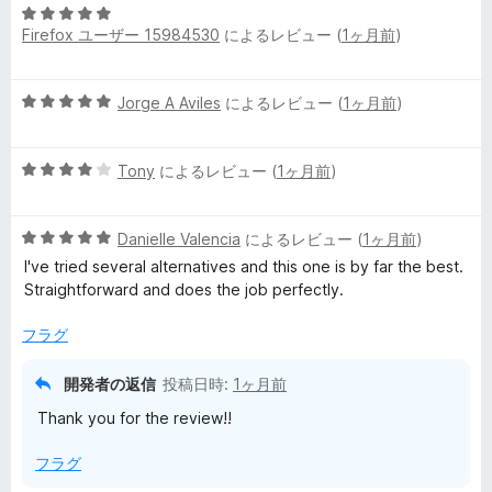
5
中
評
Firefox ユーザー 15984530
によるレビュー (
1ヶ月前
)
段
5
価
階
の
中
評
5
Jorge A Aviles
によるレビュー (
1ヶ月前
)
5
価
段
の
階
評
5
中
Tony
によるレビュー (
1ヶ月前
)
価
段
5
階
の
5
中
Danielle Valencia
によるレビュー (
1ヶ月前
)
評
段
4
価
I've tried several alternatives and this one is by far the best.
階
の
Straightforward and does the job perfectly.
中
評
5
価
フラグ
の
評
開発者の返信
投稿日時:
1ヶ月前
価
Thank you for the review!!
フラグ