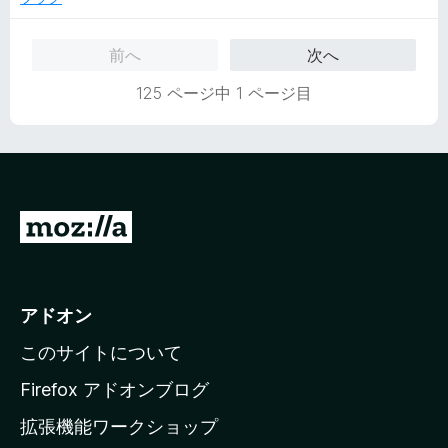
前へ
次へ
125 ページ中 1 ページ目
M
o
z
i
アドオン
l
このサイトについて
l
a
Firefox アドオンブログ
の
拡張機能ワークショップ
ホ