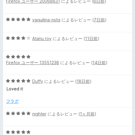
Firefox ユーザー 20068631
によるレビュー (
6日前
)
段
階
中
5
vaquilina-nstq
によるレビュー (
7日前
)
5
段
の
階
評
5
中
Atanu roy
によるレビュー (
11日前
)
価
段
5
階
の
5
中
評
Firefox ユーザー 13551238
によるレビュー (
14日前
)
段
4
価
階
の
中
評
5
Duffy
によるレビュー (
18日前
)
5
価
段
の
Loved it
階
評
中
価
フラグ
5
の
5
nighter
によるレビュー (
1ヶ月前
)
評
段
価
階
5
中