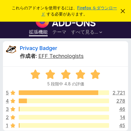
検
ログイン
これらのアドオンを使用するには、
Firefox をダウンロー
こ
索
ド
する必要があります。
の
F
お
i
知
ら
r
拡張機能
テーマ
すべて見る...
せ
e
を
閉
f
P
Privacy Badger
じ
o
る
作成者:
EFF Technologists
x
r
ブ
5
ラ
i
段
ウ
5 段階中 4.8 の評価
階
ザ
v
中
5
2,721
ー
4
4
278
ア
a
.
ド
3
46
8
オ
の
c
2
14
評
ン
1
45
価