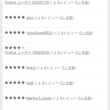
Firefox ユーザー 20026179
によるレビュー (
1ヶ月前
)
段
5
階
の
中
評
5
alex
によるレビュー (
1ヶ月前
)
5
価
段
の
階
評
5
中
YunusEmreEROL
によるレビュー (
1ヶ月前
)
価
段
5
階
の
5
中
評
Firefox ユーザー 19925659
によるレビュー (
1ヶ月前
)
段
5
価
階
の
中
評
5
Nykol
によるレビュー (
1ヶ月前
)
4
価
段
の
階
評
5
中
jsis8
によるレビュー (
1ヶ月前
)
価
段
5
階
の
5
中
Martha S Jones
によるレビュー (
1ヶ月前
)
評
段
5
価
階
の