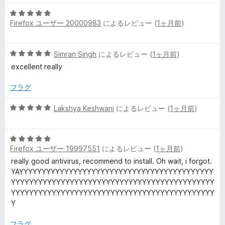
5
Firefox ユーザー 20000983
によるレビュー (
1ヶ月前
)
段
階
中
5
Simran Singh
によるレビュー (
1ヶ月前
)
5
段
の
excellent really
階
評
中
価
フラグ
5
の
5
Lakshya Keshwani
によるレビュー (
1ヶ月前
)
評
段
価
階
5
中
Firefox ユーザー 19997551
によるレビュー (
1ヶ月前
)
段
5
階
の
really good antivirus, recommend to install. Oh wait, i forgot.
中
評
YAYYYYYYYYYYYYYYYYYYYYYYYYYYYYYYYYYYYYYYYYYYY
5
価
YYYYYYYYYYYYYYYYYYYYYYYYYYYYYYYYYYYYYYYYYYYYY
の
YYYYYYYYYYYYYYYYYYYYYYYYYYYYYYYYYYYYYYYYYYYYY
評
Y
価
フラグ