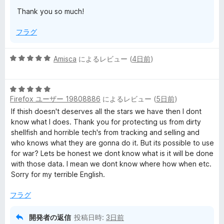
Thank you so much!
ュ
フラグ
ー
5
Amisca
によるレビュー (
4日前
)
段
階
5
中
Firefox ユーザー 19808886
によるレビュー (
5日前
)
段
5
階
の
If thish doesn't deserves all the stars we have then I dont
中
評
know what I does. Thank you for protecting us from dirty
5
価
shellfish and horrible tech's from tracking and selling and
の
who knows what they are gonna do it. But its possible to use
評
for war? Lets be honest we dont know what is it will be done
価
with those data. I mean we dont know where how when etc.
Sorry for my terrible English.
フラグ
開発者の返信
投稿日時:
3日前