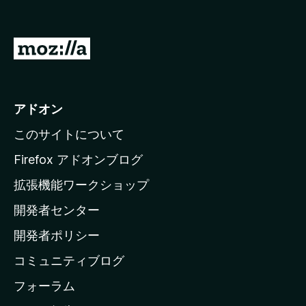
M
o
z
i
アドオン
l
このサイトについて
l
a
Firefox アドオンブログ
の
拡張機能ワークショップ
ホ
開発者センター
ー
ム
開発者ポリシー
ペ
コミュニティブログ
ー
ジ
フォーラム
へ