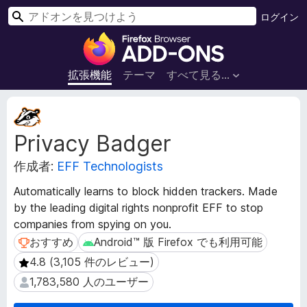
検
ログイン
索
F
i
r
拡張機能
テーマ
すべて見る...
e
f
拡
o
張
Privacy Badger
機
x
能
ブ
作成者:
EFF Technologists
メ
ラ
タ
ウ
Automatically learns to block hidden trackers. Made
デ
ザ
by the leading digital rights nonprofit EFF to stop
ー
ー
companies from spying on you.
タ
ア
おすすめ
Android™ 版 Firefox でも利用可能
おすすめ
Android™ 版 Firefox でも利用可能
ド
4.8 (3,105 件のレビュー)
4.8 (3,105 件のレビュー)
オ
1,783,580 人のユーザー
1,783,580 人のユーザー
ン