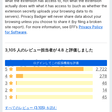
what the extension has access to, not what the extension
actually does with what it has access to (such as whether the
extension secretly uploads your browsing data to its
servers). Privacy Badger will never share data about your
browsing unless you choose to share it (by filing a broken
site report). For more information, see EFF’s
Privacy Policy
for Software
.
3,105 人のレビュー担当者が 4.8 と評価しました
ま
ログインしてこの拡張機能を評価
だ
5
2,722
評
4
278
価
さ
3
46
れ
2
14
て
1
45
い
ま
すべてのレビュー (3,105) を読む
せ