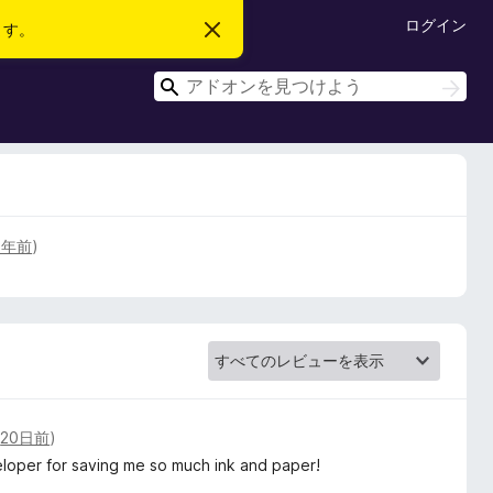
ログイン
ます。
こ
の
お
検
知
検
ら
索
索
せ
を
閉
じ
る
2年前
)
(
20日前
)
veloper for saving me so much ink and paper!