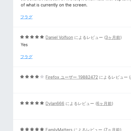
中
of what is currently on the screen.
3
の
フラグ
評
価
5
Daniel Volfson
によるレビュー (
3ヶ月前
)
段
Yes
階
中
フラグ
5
の
評
5
Firefox ユーザー 19882472
によるレビュー (
価
段
階
中
4
5
Dylan666
によるレビュー (
6ヶ月前
)
の
段
評
階
価
中
5
5
FamilyMatters
によるレビュー (
7ヶ月前
)