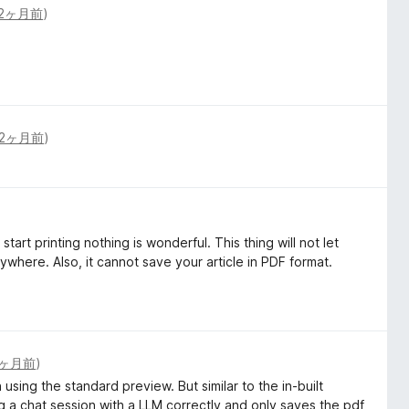
2ヶ月前
)
2ヶ月前
)
start printing nothing is wonderful. This thing will not let
ywhere. Also, it cannot save your article in PDF format.
2ヶ月前
)
h using the standard preview. But similar to the in-built
ing a chat session with a LLM correctly and only saves the pdf