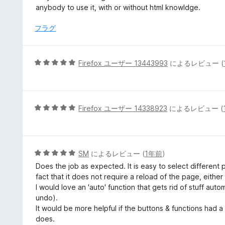
価
anybody to use it, with or without html knowldge.
フラグ
5
Firefox ユーザー 13443993
によるレビュー (
段
階
中
5
5
Firefox ユーザー 14338923
によるレビュー (
の
段
評
階
価
中
5
5
SM
によるレビュー (
1年前
)
の
段
Does the job as expected. It is easy to select different p
評
階
fact that it does not require a reload of the page, eithe
価
中
I would love an 'auto' function that gets rid of stuff aut
5
undo).
の
It would be more helpful if the buttons & functions had
評
does.