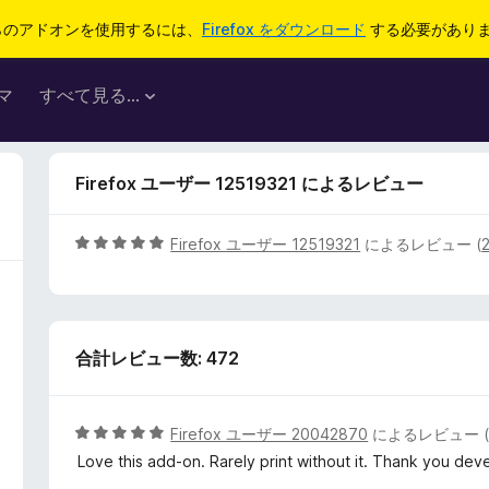
らのアドオンを使用するには、
Firefox をダウンロード
する必要があり
マ
すべて見る...
Firefox ユーザー 12519321 によるレビュー
5
Firefox ユーザー 12519321
によるレビュー (
段
階
中
5
合計レビュー数: 472
の
評
価
5
Firefox ユーザー 20042870
によるレビュー 
段
Love this add-on. Rarely print without it. Thank you de
階