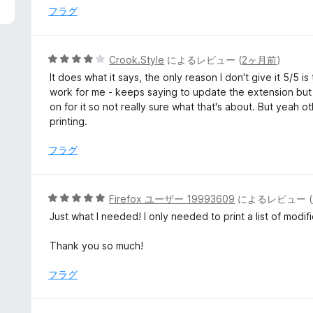
中
フラグ
5
の
評
5
Crook.Style
によるレビュー (
2ヶ月前
)
価
段
It does what it says, the only reason I don't give it 5/5 
階
work for me - keeps saying to update the extension but 
中
on for it so not really sure what that's about. But yeah 
4
printing.
の
評
フラグ
価
5
Firefox ユーザー 19993609
によるレビュー (
段
Just what I needed! I only needed to print a list of modif
階
中
Thank you so much!
5
の
フラグ
評
価