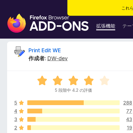
これ
F
i
拡張機能
テー
r
e
f
P
Print Edit WE
o
作成者:
DW-dev
x
r
ブ
ラ
i
5
ウ
段
ザ
5 段階中 4.2 の評価
n
階
ー
中
ア
5
288
4
t
ド
.
4
77
2
オ
3
43
E
の
ン
2
19
評