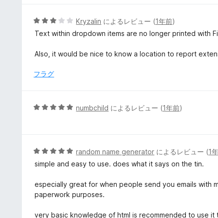
価
中
5
5
Kryzalin
によるレビュー (
1年前
)
の
段
Text within dropdown items are no longer printed with F
評
階
価
中
Also, it would be nice to know a location to report exten
3
の
フラグ
評
価
5
numbchild
によるレビュー (
1年前
)
段
階
中
5
5
random name generator
によるレビュー (
1
の
段
simple and easy to use. does what it says on the tin.
評
階
価
中
especially great for when people send you emails with m
5
paperwork purposes.
の
評
very basic knowledge of html is recommended to use it to