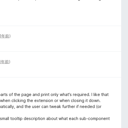
1年前
)
1年前
)
arts of the page and print only what's required. I like that
r when clicking the extension or when closing it down.
omatically, and the user can tweak further if needed (or
 a small tooltip description about what each sub-component