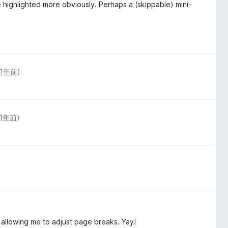
e highlighted more obviously. Perhaps a (skippable) mini-
1年前
)
1年前
)
 allowing me to adjust page breaks. Yay!