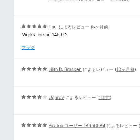
の
段
評
階
価
中
5
5
Paul
によるレビュー (
8ヶ月前
)
の
段
Works fine on 145.0.2
評
階
価
中
フラグ
5
の
評
5
Lilith D. Bracken
によるレビュー (
10ヶ月前
)
価
段
階
中
5
5
Ugarov
によるレビュー (
1年前
)
の
段
評
階
価
中
4
5
Firefox ユーザー 18956984
によるレビュー 
の
段
評
階