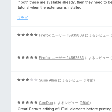
価
If both these are available already, then they need to b
tutorial when the extension is installed.
フラグ
5
Firefox ユーザー 18939808
によるレビュー (
段
階
中
5
5
Firefox ユーザー 14662583
によるレビュー (
の
段
評
階
価
中
5
5
Susie Allen
によるレビュー (
1年前
)
の
段
評
階
価
中
3
5
GeeDub
によるレビュー (
1年前
)
の
段
Great! Permits editing of HTML elements before printing
評