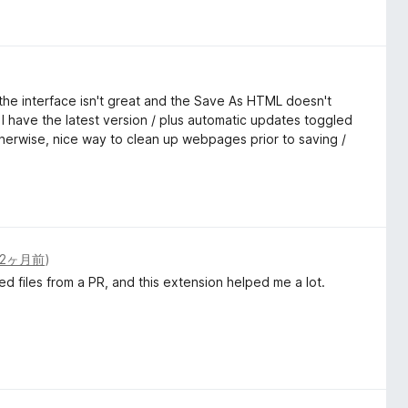
is the interface isn't great and the Save As HTML doesn't
I have the latest version / plus automatic updates toggled
otherwise, nice way to clean up webpages prior to saving /
2ヶ月前
)
ied files from a PR, and this extension helped me a lot.