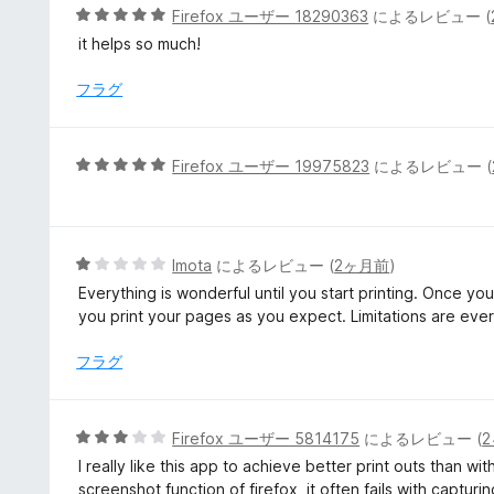
5
Firefox ユーザー 18290363
によるレビュー (
段
it helps so much!
階
中
フラグ
5
の
評
5
Firefox ユーザー 19975823
によるレビュー (
価
段
階
中
5
5
Imota
によるレビュー (
2ヶ月前
)
の
段
Everything is wonderful until you start printing. Once you 
評
階
you print your pages as you expect. Limitations are ever
価
中
1
フラグ
の
評
価
5
Firefox ユーザー 5814175
によるレビュー (
段
I really like this app to achieve better print outs than wit
階
screenshot function of firefox, it often fails with captur