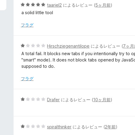
5
taariel2
によるレビュー (
5ヶ月前
)
段
a solid little tool
階
中
フラグ
5
の
評
5
Hirschziegenantilope
によるレビュー (
7ヶ月
価
段
A total fail. It blocks new tabs if you intentionally try t
階
"smart" mode). It does not block tabs opened by JavaScri
中
supposed to do.
1
の
フラグ
評
価
5
Drafer
によるレビュー (
10ヶ月前
)
段
階
中
1
5
spiralthinker
によるレビュー (
2年前
)
の
段