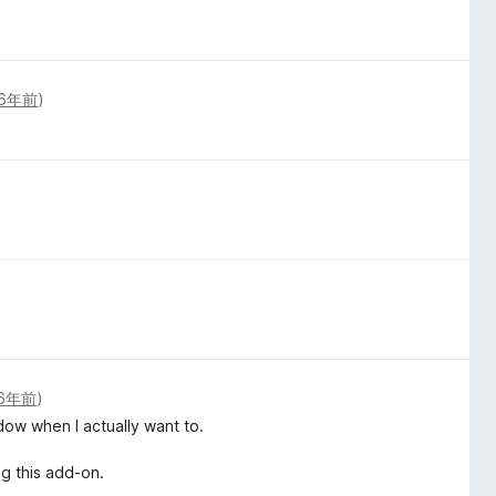
6年前
)
6年前
)
dow when I actually want to.
ng this add-on.