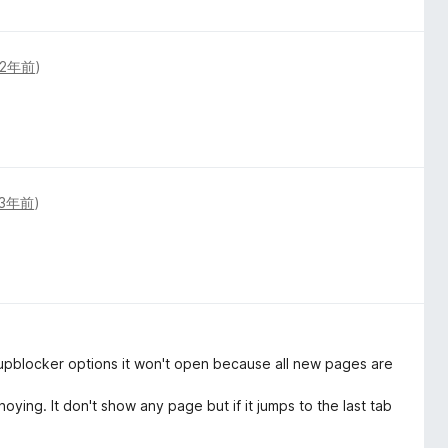
2年前
)
3年前
)
pupblocker options it won't open because all new pages are
nnoying. It don't show any page but if it jumps to the last tab