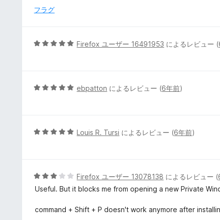
の
フラグ
評
価
5
Firefox ユーザー 16491953
によるレビュー (
段
階
中
5
5
ebpatton
によるレビュー (
6年前
)
の
段
評
階
価
中
5
5
Louis R. Tursi
によるレビュー (
6年前
)
の
段
評
階
価
中
5
5
Firefox ユーザー 13078138
によるレビュー (
の
段
Useful. But it blocks me from opening a new Private Win
評
階
価
中
command + Shift + P doesn't work anymore after installi
3