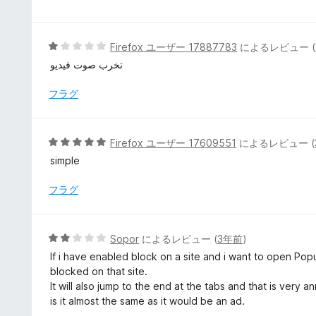
階
中
5
5
Firefox ユーザー 17887783
によるレビュー (
の
段
تخرب صوت فيديو
評
階
価
中
フラグ
1
の
評
5
Firefox ユーザー 17609551
によるレビュー (
価
段
simple
階
中
フラグ
5
の
評
5
Sopor
によるレビュー (
3年前
)
価
段
If i have enabled block on a site and i want to open Po
階
blocked on that site.
中
It will also jump to the end at the tabs and that is very a
2
is it almost the same as it would be an ad.
の