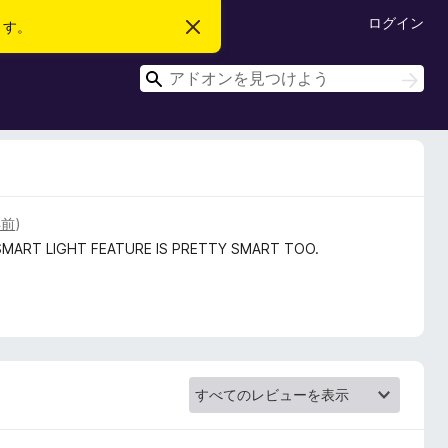
ログイン
ます。
こ
の
お
検
知
検
ら
索
索
せ
を
閉
じ
る
年前
)
SMART LIGHT FEATURE IS PRETTY SMART TOO.