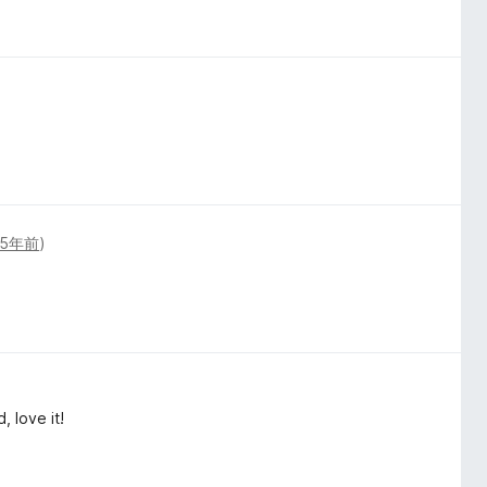
5年前
)
, love it!