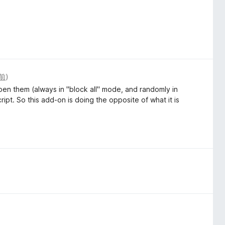
前
)
o open them (always in "block all" mode, and randomly in
pt. So this add-on is doing the opposite of what it is