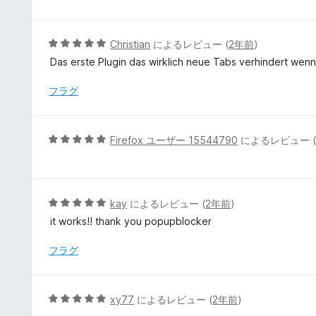
評
階
価
中
1
5
Christian
によるレビュー (
2年前
)
の
段
Das erste Plugin das wirklich neue Tabs verhindert wenn
評
階
価
中
フラグ
5
の
評
5
Firefox ユーザー 15544790
によるレビュー 
価
段
階
中
5
5
kay
によるレビュー (
2年前
)
の
段
it works!! thank you popupblocker
評
階
価
中
フラグ
5
の
評
5
xy77
によるレビュー (
2年前
)
価
段