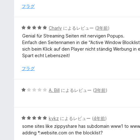
評
フラグ
価
5
Charly
によるレビュー (
3年前
)
段
Genial für Streaming Seiten mit nervigen Popups.
階
Einfach den Seitennamen in die "Active Window Blocklis
中
sich beim Klick auf den Player nicht ständig Werbung in
5
Spart echt Lebenszeit!
の
評
フラグ
価
5
A. Bill
によるレビュー (
3年前
)
段
階
中
1
5
kykz
によるレビュー (
4年前
)
の
段
some sites like zippyshare has subdomain www1 to www99
評
階
adding *.website.com on the blocklist?
価
中