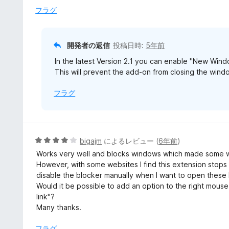
の
フラグ
評
価
開発者の返信
投稿日時:
5年前
In the latest Version 2.1 you can enable "New Windo
This will prevent the add-on from closing the wind
フラグ
5
bigajm
によるレビュー (
6年前
)
段
Works very well and blocks windows which made some w
階
However, with some websites I find this extension stops
中
disable the blocker manually when I want to open these l
4
Would it be possible to add an option to the right mous
の
link"?
評
Many thanks.
価
フラグ