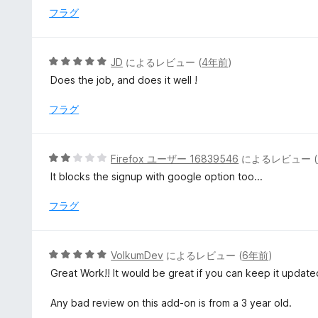
5
フラグ
の
評
価
5
JD
によるレビュー (
4年前
)
段
Does the job, and does it well !
階
中
フラグ
5
の
評
5
Firefox ユーザー 16839546
によるレビュー (
価
段
It blocks the signup with google option too...
階
中
フラグ
2
の
評
5
VolkumDev
によるレビュー (
6年前
)
価
段
Great Work!! It would be great if you can keep it updated
階
中
Any bad review on this add-on is from a 3 year old.
5