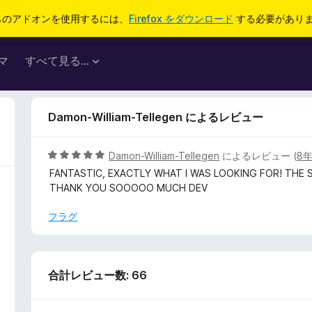
らのアドオンを使用するには、
Firefox をダウンロード
する必要があり
マ
すべて見る...
Damon-William-Tellegen によるレビュー
5
Damon-William-Tellegen
によるレビュー (
8
段
FANTASTIC, EXACTLY WHAT I WAS LOOKING FOR! THE 
階
THANK YOU SOOOOO MUCH DEV
中
5
フラグ
の
評
価
合計レビュー数: 66