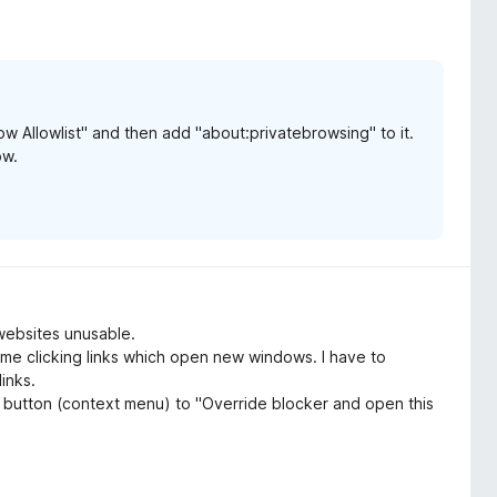
w Allowlist" and then add "about:privatebrowsing" to it.
ow.
ebsites unusable.
 me clicking links which open new windows. I have to
inks.
e button (context menu) to "Override blocker and open this