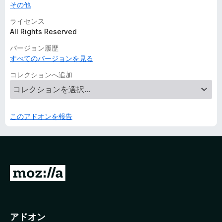
その他
ライセンス
All Rights Reserved
バージョン履歴
すべてのバージョンを見る
コレクションへ追加
このアドオンを報告
M
o
z
i
アドオン