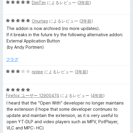
5
中
DimTim
によるレビュー (
3年前
)
価
段
4
階
の
5
中
Onurtag
によるレビュー (
3年前
)
評
段
5
価
The addon is now archived (no more updates).
階
の
If it breaks in the future try the following alternative addon:
中
評
External Application Button
5
価
(by Andy Portmen)
の
評
フラグ
価
5
nplee
によるレビュー (
3年前
)
段
階
5
中
Firefox ユーザー 12900474
によるレビュー (
4年前
)
段
3
階
の
I heard that the "Open With" developer no longer maintains
中
評
the extension (I hope that some developer continues to
5
価
update and maintain the extension, as it is very useful to
の
open YT-DLP and video players such as MPV, PotPlayer,
評
VLC and MPC- HC)