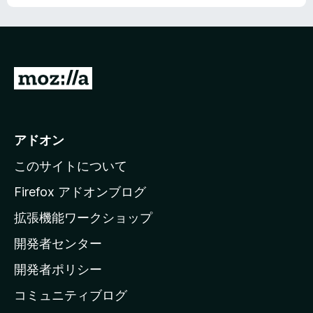
M
o
z
i
アドオン
l
このサイトについて
l
a
Firefox アドオンブログ
の
拡張機能ワークショップ
ホ
開発者センター
ー
ム
開発者ポリシー
ペ
コミュニティブログ
ー