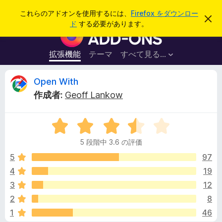
検
ログイン
これらのアドオンを使用するには、
Firefox をダウンロー
こ
索
ド
する必要があります。
の
F
お
i
知
ら
r
拡張機能
テーマ
すべて見る...
せ
e
を
閉
f
O
Open With
じ
o
る
作成者:
Geoff Lankow
x
p
ブ
5
ラ
e
段
ウ
5 段階中 3.6 の評価
階
ザ
n
中
5
97
ー
3
4
19
ア
W
.
ド
3
12
6
オ
の
i
2
8
評
ン
1
46
価