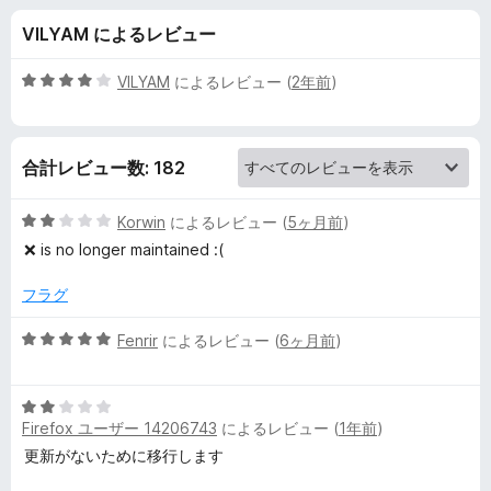
t
VILYAM によるレビュー
h
5
VILYAM
によるレビュー (
2年前
)
の
段
階
中
レ
合計レビュー数: 182
4
の
ビ
評
5
Korwin
によるレビュー (
5ヶ月前
)
価
段
❌ is no longer maintained :(
ュ
階
中
フラグ
2
ー
の
5
Fenrir
によるレビュー (
6ヶ月前
)
評
段
価
階
5
中
Firefox ユーザー 14206743
によるレビュー (
1年前
)
段
5
階
の
更新がないために移行します
中
評