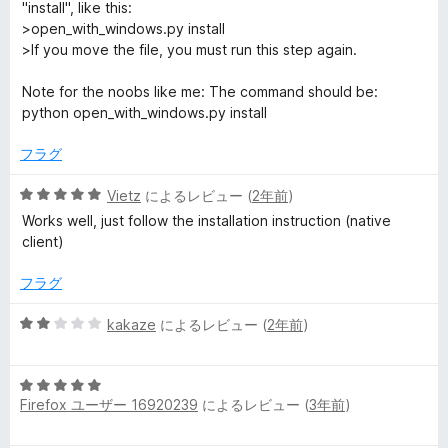
階
"install", like this:
中
>open_with_windows.py install
5
>If you move the file, you must run this step again.
の
評
Note for the noobs like me: The command should be:
価
python open_with_windows.py install
フラグ
5
Vietz
によるレビュー (
2年前
)
段
Works well, just follow the installation instruction (native
階
client)
中
5
フラグ
の
評
5
kakaze
によるレビュー (
2年前
)
価
段
階
5
中
Firefox ユーザー 16920239
によるレビュー (
3年前
)
段
2
階
の