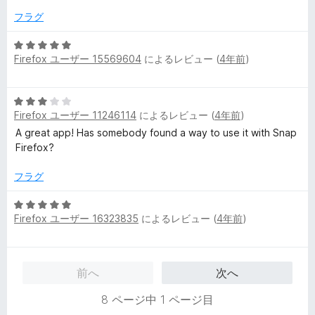
価
フラグ
5
Firefox ユーザー 15569604
によるレビュー (
4年前
)
段
階
中
5
5
Firefox ユーザー 11246114
によるレビュー (
4年前
)
段
の
階
A great app! Has somebody found a way to use it with Snap
評
中
Firefox?
価
3
の
フラグ
評
価
5
Firefox ユーザー 16323835
によるレビュー (
4年前
)
段
階
中
5
前へ
次へ
の
評
8 ページ中 1 ページ目
価