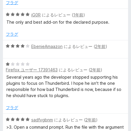
2
価
フラグ
の
評
5
iG0R
によるレビュー (
1年前
)
価
段
The only and best add-on for the declared purpose.
階
中
フラグ
5
の
5
EbenieAmaazon
によるレビュー (
2年前
)
評
段
価
階
5
中
Firefox ユーザー 17391463
によるレビュー (
2年前
)
段
4
階
の
Several years ago the developer stopped supporting his
中
評
plugins to focus on Thunderbird. I hope he isn't the one
1
価
responsible for how bad Thunderbird is now, because if so
の
he should have stuck to plugins.
評
価
フラグ
5
sadfvgbnm
によるレビュー (
2年前
)
段
>3. Open a command prompt. Run the file with the argument