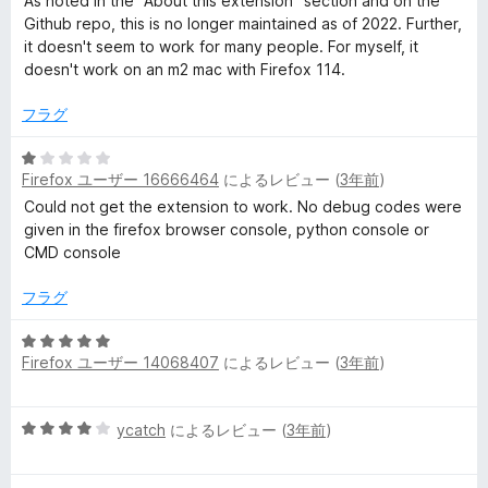
As noted in the "About this extension" section and on the
階
Github repo, this is no longer maintained as of 2022. Further,
中
it doesn't seem to work for many people. For myself, it
1
doesn't work on an m2 mac with Firefox 114.
の
評
フラグ
価
5
Firefox ユーザー 16666464
によるレビュー (
3年前
)
段
階
Could not get the extension to work. No debug codes were
中
given in the firefox browser console, python console or
1
CMD console
の
評
フラグ
価
5
Firefox ユーザー 14068407
によるレビュー (
3年前
)
段
階
中
5
ycatch
によるレビュー (
3年前
)
5
段
の
階
評