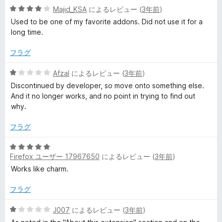
中
評
5
Majid_KSA
によるレビュー (
3年前
)
5
価
段
の
Used to be one of my favorite addons. Did not use it for a
階
評
long time.
中
価
4
フラグ
の
評
5
Afzal
によるレビュー (
3年前
)
価
段
Discontinued by developer, so move onto something else.
階
And it no longer works, and no point in trying to find out
中
why.
1
の
フラグ
評
価
5
Firefox ユーザー 17967650
によるレビュー (
3年前
)
段
階
Works like charm.
中
5
フラグ
の
評
5
J007
によるレビュー (
3年前
)
価
段