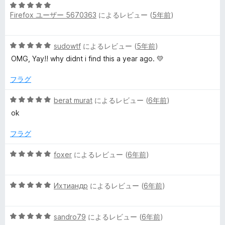
5
5
Firefox ユーザー 5670363
によるレビュー (
5年前
)
段
の
階
評
中
価
5
sudowtf
によるレビュー (
5年前
)
5
段
の
OMG, Yay!! why didnt i find this a year ago. 💛
階
評
中
価
フラグ
5
の
5
berat murat
によるレビュー (
6年前
)
評
段
ok
価
階
中
フラグ
5
の
5
foxer
によるレビュー (
6年前
)
評
段
価
階
5
中
Ихтиандр
によるレビュー (
6年前
)
段
5
階
の
5
中
sandro79
によるレビュー (
6年前
)
評