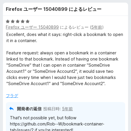
o
Firefox ユーザー 15040899 によるレビュー
k
5
Firefox ユーザー 15040899
によるレビュー (
5年前
)
m
段
階
Excellent, does what it says: right-click a bookmark to open
中
it in a container.
a
5
の
Feature request: always open a bookmark in a container
r
評
linked to that bookmark. Instead of having one bookmark
価
"SomeDrive" that I can open in container "SomeDrive
k
Account1" or "SomeDrive Account2", it would save two
clicks every time when I would have just two bookmarks
"SomeDrive Account1" and "SomeDrive Account2".
i
フラグ
n
開発者の返信
投稿日時:
5年前
C
That's not possible yet, but follow
https://github.com/Rob--W/bookmark-container-
o
tab/issues/2 if you're interested!