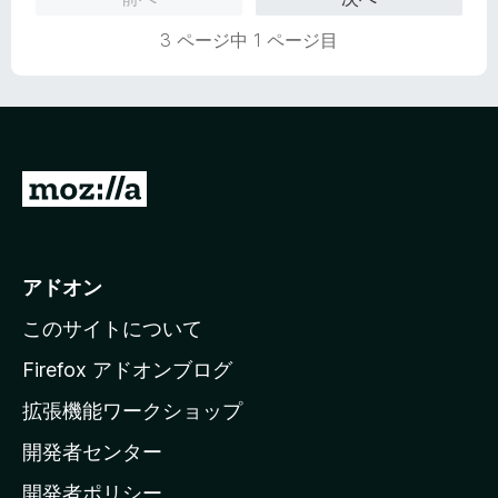
5
の
3 ページ中 1 ページ目
評
価
M
o
z
i
アドオン
l
このサイトについて
l
a
Firefox アドオンブログ
の
拡張機能ワークショップ
ホ
開発者センター
ー
ム
開発者ポリシー