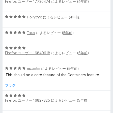
Firefox ユーザー 17730474
によるレビュー (
4年前
)
段
5
b
階
の
中
評
の
5
Hollytryx
によるレビュー (
4年前
)
5
価
段
の
階
レ
評
5
中
Txus
によるレビュー (
5年前
)
価
段
5
ビ
階
の
5
中
評
ュ
Firefox ユーザー 16840618
によるレビュー (
5年前
)
段
5
価
階
の
中
ー
評
5
noamtm
によるレビュー (
5年前
)
5
価
段
の
This should be a core feature of the Containers feature.
階
評
中
価
フラグ
5
の
5
評
Firefox ユーザー 16827325
によるレビュー (
5年前
)
段
価
階
中