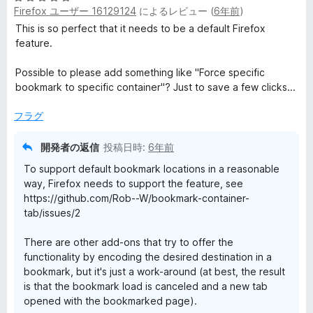
Firefox ユーザー 16129124
によるレビュー (
6年前
)
段
階
This is so perfect that it needs to be a default Firefox
中
feature.
5
の
Possible to please add something like "Force specific
評
bookmark to specific container"? Just to save a few clicks...
価
フラグ
開発者の返信
投稿日時:
6年前
To support default bookmark locations in a reasonable
way, Firefox needs to support the feature, see
https://github.com/Rob--W/bookmark-container-
tab/issues/2
There are other add-ons that try to offer the
functionality by encoding the desired destination in a
bookmark, but it's just a work-around (at best, the result
is that the bookmark load is canceled and a new tab
opened with the bookmarked page).