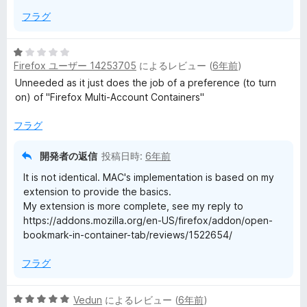
フラグ
5
Firefox ユーザー 14253705
によるレビュー (
6年前
)
段
階
Unneeded as it just does the job of a preference (to turn
中
on) of "Firefox Multi-Account Containers"
1
の
フラグ
評
価
開発者の返信
投稿日時:
6年前
It is not identical. MAC's implementation is based on my
extension to provide the basics.
My extension is more complete, see my reply to
https://addons.mozilla.org/en-US/firefox/addon/open-
bookmark-in-container-tab/reviews/1522654/
フラグ
5
Vedun
によるレビュー (
6年前
)