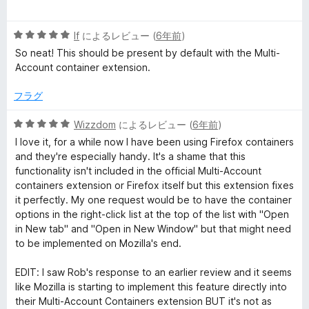
段
階
5
中
lf
によるレビュー (
6年前
)
段
5
So neat! This should be present by default with the Multi-
階
の
Account container extension.
中
評
5
価
フラグ
の
評
5
Wizzdom
によるレビュー (
6年前
)
価
段
I love it, for a while now I have been using Firefox containers
階
and they're especially handy. It's a shame that this
中
functionality isn't included in the official Multi-Account
5
containers extension or Firefox itself but this extension fixes
の
it perfectly. My one request would be to have the container
評
options in the right-click list at the top of the list with "Open
価
in New tab" and "Open in New Window" but that might need
to be implemented on Mozilla's end.
EDIT: I saw Rob's response to an earlier review and it seems
like Mozilla is starting to implement this feature directly into
their Multi-Account Containers extension BUT it's not as