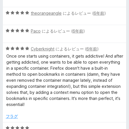
段
5
価
階
の
5
中
theorangeangle
によるレビュー (
6年前
)
評
段
5
価
階
の
5
中
Paco
によるレビュー (
6年前
)
評
段
5
価
階
の
5
中
Cyberknight
によるレビュー (
6年前
)
評
段
5
価
Once one starts using containers, it gets addictive! And after
階
の
getting addicted, one wants to be able to open everything
中
評
in a specific container. Firefox doesn't have a built-in
5
価
method to open bookmarks in containers (damn, they have
の
even removed the container manager lately, instead of
評
expanding container integration!), but this simple extension
価
solves that, by adding a context menu option to open the
bookmarks in specific containers. It's more than perfect, it's
essential!
フラグ
5