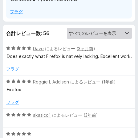
n
フラグ
t
合計レビュー数: 56
a
5
Dave
によるレビュー (
3ヶ月前
)
i
段
Does exactly what Firefox is natively lacking. Excellent work.
階
中
n
フラグ
5
の
5
Reggie L Addison
によるレビュー (
1年前
)
e
評
段
Firefox
価
階
r
中
フラグ
5
T
の
5
akasico1
によるレビュー (
3年前
)
評
段
価
a
階
5
中