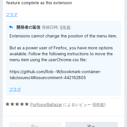
feature complete as this extension
フラグ
開発者の返信
投稿日時:
6年前
Extensions cannot change the position of the menu item.
But as a power user of Firefox, you have more options
available. Follow the following instructions to move the
menu item using the userChrome.css file:
https://github.com/Rob--W/bookmark-container-
tab/issues/4#issuecomment-442162805
フラグ
5
PorfosorBaltazar
によるレビュー (
6年前
)
段
階
中
前へ
次へ