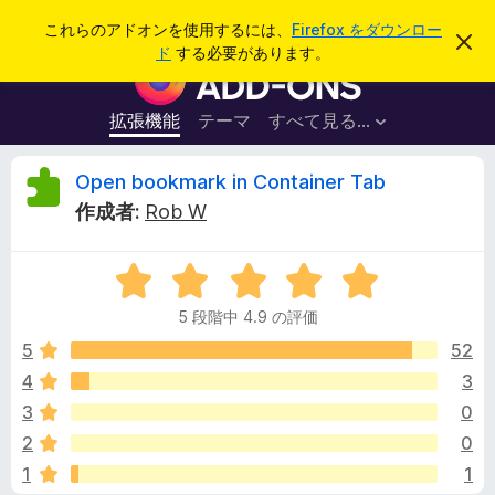
検
ログイン
これらのアドオンを使用するには、
Firefox をダウンロー
こ
索
ド
する必要があります。
の
F
お
i
知
ら
r
拡張機能
テーマ
すべて見る...
せ
e
を
閉
f
O
Open bookmark in Container Tab
じ
o
る
作成者:
Rob W
x
p
ブ
5
ラ
e
段
ウ
5 段階中 4.9 の評価
階
ザ
n
中
5
52
ー
4
4
3
ア
b
.
ド
3
0
9
オ
の
o
2
0
評
ン
1
1
価