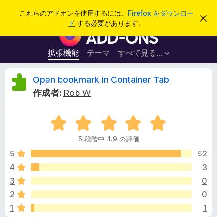
検
ログイン
これらのアドオンを使用するには、
Firefox をダウンロー
こ
索
ド
する必要があります。
の
F
お
i
知
ら
r
拡張機能
テーマ
すべて見る...
せ
e
を
閉
f
O
Open bookmark in Container Tab
じ
o
る
作成者:
Rob W
x
p
ブ
5
ラ
e
段
ウ
5 段階中 4.9 の評価
階
ザ
n
中
5
52
ー
4
4
3
ア
b
.
ド
3
0
9
オ
の
o
2
0
評
ン
1
1
価