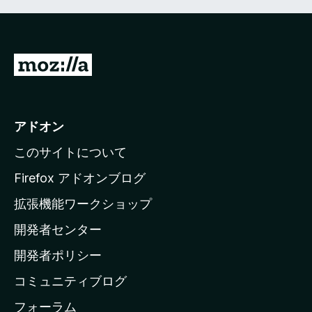
M
o
z
i
アドオン
l
このサイトについて
l
a
Firefox アドオンブログ
の
拡張機能ワークショップ
ホ
開発者センター
ー
ム
開発者ポリシー
ペ
コミュニティブログ
ー
ジ
フォーラム