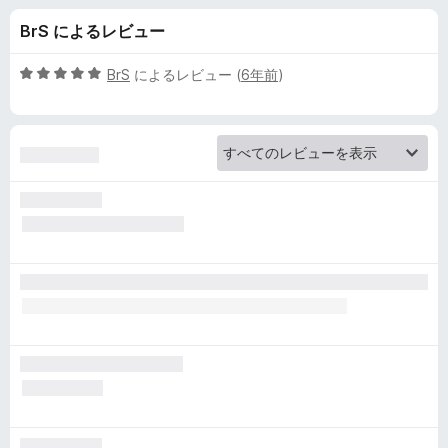
o
BrS によるレビュー
k
5
BrS
によるレビュー (
6年前
)
m
段
階
中
a
5
の
r
評
価
k
i
n
C
o