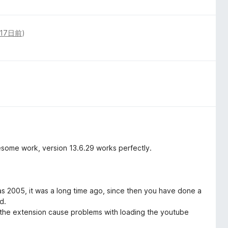
17日前
)
esome work, version 13.6.29 works perfectly.
as 2005, it was a long time ago, since then you have done a
d.
f the extension cause problems with loading the youtube