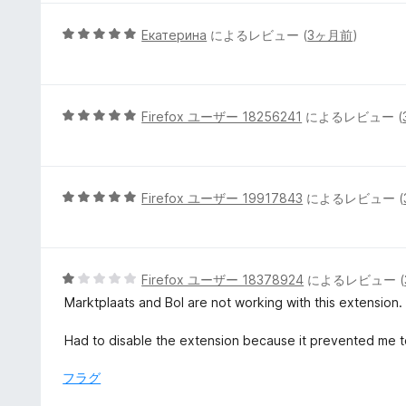
の
評
5
Екатерина
によるレビュー (
3ヶ月前
)
価
段
階
中
5
5
Firefox ユーザー 18256241
によるレビュー (
の
段
評
階
価
中
5
5
Firefox ユーザー 19917843
によるレビュー (
の
段
評
階
価
中
5
5
Firefox ユーザー 18378924
によるレビュー (
の
段
Marktplaats and Bol are not working with this extension.
評
階
価
中
Had to disable the extension because it prevented me t
1
の
フラグ
評