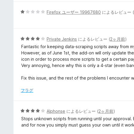
5
Firefox ユーザー 19967680
によるレビュー 
段
階
中
1
5
Private Jenkins
によるレビュー (
2ヶ月前
)
の
段
Fantastic for keeping data-scraping scripts away from my
評
階
However, as of June 1st, the add-on will only update the s
価
中
icon in order to process more scripts to get a certain p
4
Very annoying, hence why this is only a 4-star (even barel
の
評
Fix this issue, and the rest of the problems I encounter 
価
フラグ
5
Alphonse
によるレビュー (
2ヶ月前
)
段
Stops unknown scripts from running until your approval. Bu
階
and for now you simply must guess your own until it wor
中