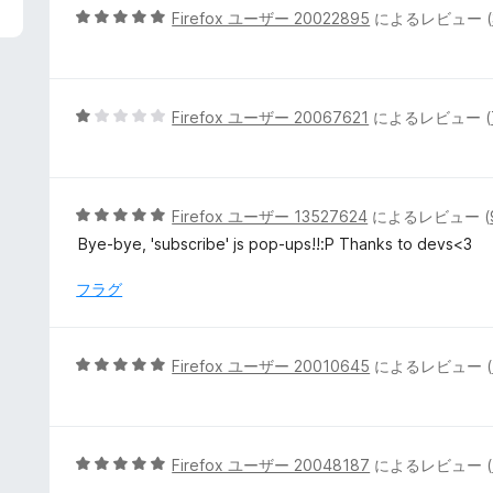
5
Firefox ユーザー 20022895
によるレビュー (
段
階
中
5
5
Firefox ユーザー 20067621
によるレビュー (
の
段
評
階
価
中
1
5
Firefox ユーザー 13527624
によるレビュー (
の
段
Bye-bye, 'subscribe' js pop-ups!!:P Thanks to devs<3
評
階
価
中
フラグ
5
の
評
5
Firefox ユーザー 20010645
によるレビュー (
価
段
階
中
5
5
Firefox ユーザー 20048187
によるレビュー (
の
段