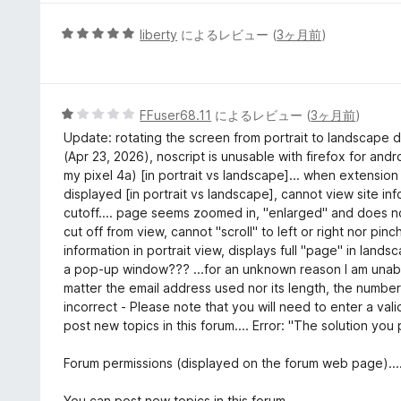
価
5
liberty
によるレビュー (
3ヶ月前
)
段
階
中
5
5
FFuser68.11
によるレビュー (
3ヶ月前
)
の
段
Update: rotating the screen from portrait to landscape d
評
階
(Apr 23, 2026), noscript is unusable with firefox for an
価
中
my pixel 4a) [in portrait vs landscape]... when extension 
1
displayed [in portrait vs landscape], cannot view site inf
の
cutoff.... page seems zoomed in, "enlarged" and does no
評
cut off from view, cannot "scroll" to left or right nor pin
価
information in portrait view, displays full "page" in lands
a pop-up window??? ...for an unknown reason I am unable
matter the email address used nor its length, the number
incorrect - Please note that you will need to enter a val
post new topics in this forum.... Error: "The solution you
Forum permissions (displayed on the forum web page)....
You can post new topics in this forum