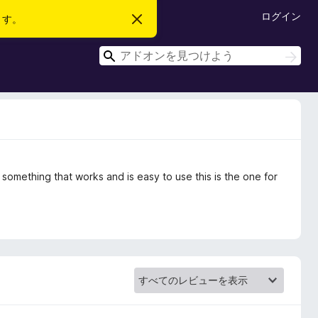
ログイン
ます。
こ
の
お
検
知
検
ら
索
索
せ
を
閉
じ
る
something that works and is easy to use this is the one for