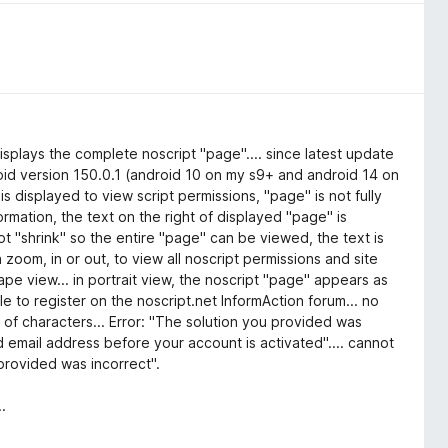
isplays the complete noscript "page".... since latest update
droid version 150.0.1 (android 10 on my s9+ and android 14 on
is displayed to view script permissions, "page" is not fully
ormation, the text on the right of displayed "page" is
t "shrink" so the entire "page" can be viewed, the text is
ch zoom, in or out, to view all noscript permissions and site
cape view... in portrait view, the noscript "page" appears as
 to register on the noscript.net InformAction forum... no
 of characters... Error: "The solution you provided was
id email address before your account is activated".... cannot
 provided was incorrect".
.