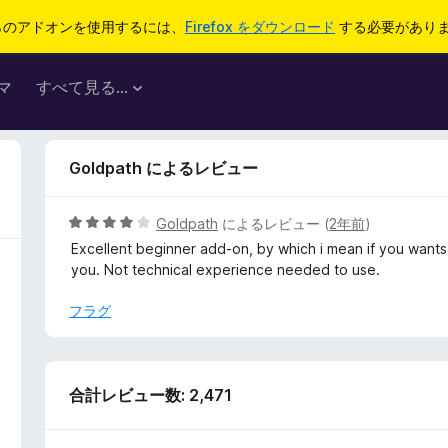
らのアドオンを使用するには、
Firefox をダウンロード
する必要があり
マ
すべて見る...
Goldpath によるレビュー
5
Goldpath
によるレビュー (
2年前
)
段
Excellent beginner add-on, by which i mean if you wants 
階
you. Not technical experience needed to use.
中
4
フラグ
の
評
価
合計レビュー数: 2,471