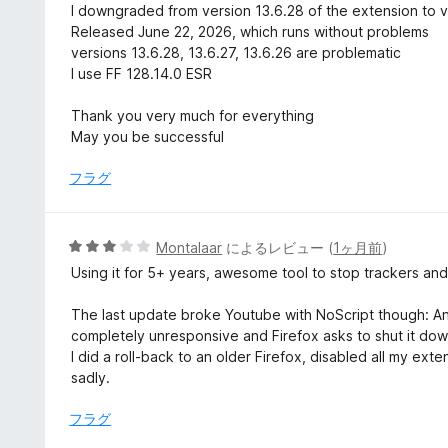
I downgraded from version 13.6.28 of the extension to v
Released June 22, 2026, which runs without problems
versions 13.6.28, 13.6.27, 13.6.26 are problematic
I use FF 128.14.0 ESR
Thank you very much for everything
May you be successful
フラグ
5
Montalaar
によるレビュー (
1ヶ月前
)
段
Using it for 5+ years, awesome tool to stop trackers and
階
中
The last update broke Youtube with NoScript though: Any v
3
completely unresponsive and Firefox asks to shut it do
の
I did a roll-back to an older Firefox, disabled all my ex
評
sadly.
価
フラグ