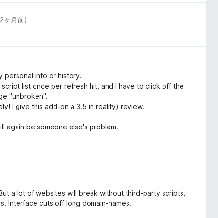
(
2ヶ月前
)
 personal info or history.
cript list once per refresh hit, and I have to click off the
age "unbroken".
y! I give this add-on a 3.5 in reality) review.
will again be someone else's problem.
t a lot of websites will break without third-party scripts,
ks. Interface cuts off long domain-names.