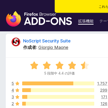
これ
F
i
拡張機能
テー
r
e
f
N
NoScript Security Suite
o
作成者:
Giorgio Maone
x
o
ブ
ラ
S
5
ウ
段
ザ
5 段階中 4.4 の評価
c
階
ー
中
ア
5
1,757
4
r
ド
.
4
299
4
オ
3
171
i
の
ン
2
126
評