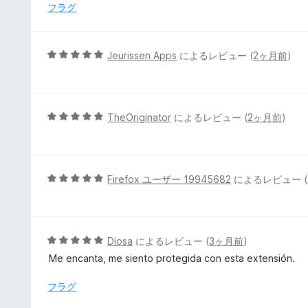
4
フラグ
の
評
価
5
Jeurissen Apps
によるレビュー (
2ヶ月前
)
段
階
中
5
5
TheOriginator
によるレビュー (
2ヶ月前
)
の
段
評
階
価
中
5
5
Firefox ユーザー 19945682
によるレビュー (
の
段
評
階
価
中
5
5
Diosa
によるレビュー (
3ヶ月前
)
の
段
Me encanta, me siento protegida con esta extensión.
評
階
価
中
フラグ
5