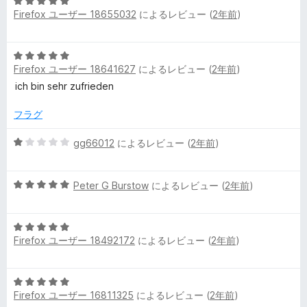
5
中
評
Firefox ユーザー 18655032
によるレビュー (
2年前
)
段
5
価
階
の
中
評
5
5
価
Firefox ユーザー 18641627
によるレビュー (
2年前
)
段
の
階
ich bin sehr zufrieden
評
中
価
5
フラグ
の
評
5
gg66012
によるレビュー (
2年前
)
価
段
階
5
中
Peter G Burstow
によるレビュー (
2年前
)
段
1
階
の
5
中
評
Firefox ユーザー 18492172
によるレビュー (
2年前
)
段
5
価
階
の
中
評
5
5
価
Firefox ユーザー 16811325
によるレビュー (
2年前
)
段
の