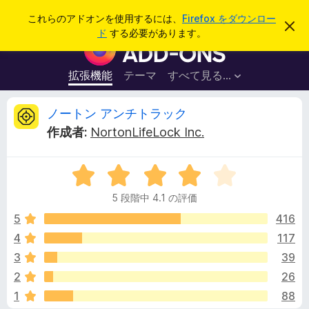
検
ログイン
これらのアドオンを使用するには、
Firefox をダウンロー
こ
索
ド
する必要があります。
の
F
お
i
知
ら
r
拡張機能
テーマ
すべて見る...
せ
e
を
閉
f
ノ
ノートン アンチトラック
じ
o
る
作成者:
NortonLifeLock Inc.
x
ー
ブ
5
ラ
ト
段
ウ
5 段階中 4.1 の評価
階
ザ
ン
中
5
416
ー
4
4
117
ア
ア
.
ド
3
39
1
オ
の
ン
2
26
評
ン
1
88
価