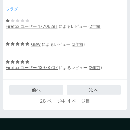
中
評
5
価
フラグ
の
評
5
Firefox ユーザー 17706281
によるレビュー (
2年前
)
価
段
階
中
5
GBW
によるレビュー (
2年前
)
1
段
の
階
評
5
中
価
Firefox ユーザー 13978737
によるレビュー (
2年前
)
段
5
階
の
中
評
5
価
前へ
次へ
の
評
28 ページ中 4 ページ目
価