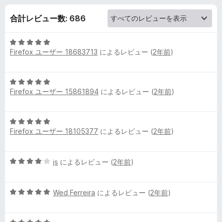
チ
合計レビュー数: 686
ト
5
ラ
Firefox ユーザー 18683713
によるレビュー (
2年前
)
段
階
ッ
中
5
5
Firefox ユーザー 15861894
によるレビュー (
2年前
)
段
ク
の
階
評
中
価
の
5
5
Firefox ユーザー 18105377
によるレビュー (
2年前
)
段
の
レ
階
評
中
価
5
js
によるレビュー (
2年前
)
5
ビ
段
の
階
評
ュ
5
中
Wed Ferreira
によるレビュー (
2年前
)
価
段
4
階
ー
の