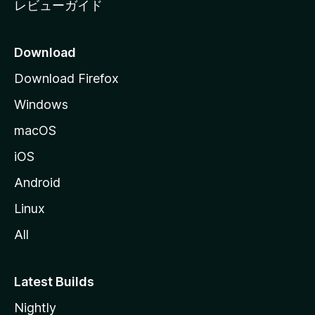
レビューガイド
Download
Download Firefox
Windows
macOS
iOS
Android
Linux
All
Latest Builds
Nightly