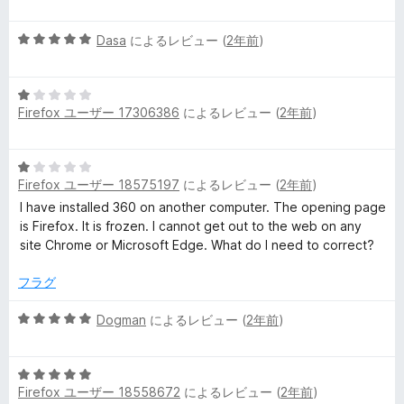
階
評
中
価
5
Dasa
によるレビュー (
2年前
)
5
段
の
階
評
5
中
価
Firefox ユーザー 17306386
によるレビュー (
2年前
)
段
5
階
の
中
評
5
1
価
Firefox ユーザー 18575197
によるレビュー (
2年前
)
段
の
階
I have installed 360 on another computer. The opening page
評
中
is Firefox. It is frozen. I cannot get out to the web on any
価
1
site Chrome or Microsoft Edge. What do I need to correct?
の
評
フラグ
価
5
Dogman
によるレビュー (
2年前
)
段
階
5
中
Firefox ユーザー 18558672
によるレビュー (
2年前
)
段
5