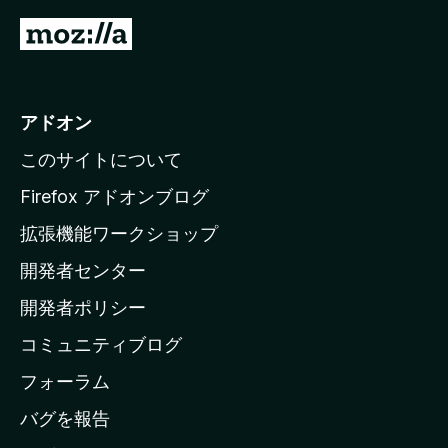
M
o
z
i
アドオン
l
このサイトについて
l
a
Firefox アドオンブログ
の
拡張機能ワークショップ
ホ
開発者センター
ー
ム
開発者ポリシー
ペ
コミュニティブログ
ー
ジ
フォーラム
へ
バグを報告