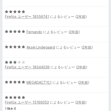
階
の
中
評
5
5
価
Firefox ユーザー 18556741
によるレビュー (
2年前
)
段
の
階
評
中
価
5
Fernando
によるレビュー (
2年前
)
5
段
の
階
評
5
中
Aksel Lindegaard
によるレビュー (
2年前
)
価
段
5
階
の
5
中
評
Firefox ユーザー 18544039
によるレビュー (
2年前
)
段
5
価
階
の
中
評
5
MEGADACTYL1
によるレビュー (
2年前
)
3
価
段
の
階
評
5
中
価
Firefox ユーザー 15169353
によるレビュー (
2年前
)
段
5
階
の
I like it