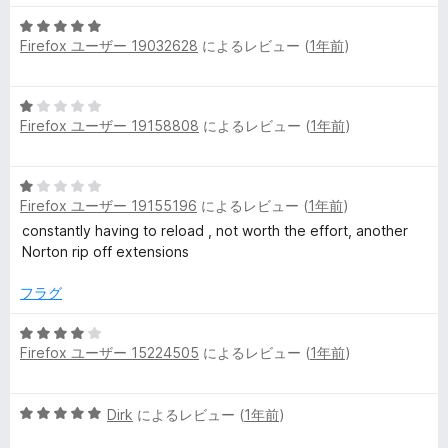
中
評
5
1
価
Firefox ユーザー 19032628
によるレビュー (
1年前
)
段
の
階
評
中
価
5
5
Firefox ユーザー 19158808
によるレビュー (
1年前
)
段
の
階
評
中
価
5
1
Firefox ユーザー 19155196
によるレビュー (
1年前
)
段
の
階
constantly having to reload , not worth the effort, another
評
中
Norton rip off extensions
価
1
の
フラグ
評
価
5
Firefox ユーザー 15224505
によるレビュー (
1年前
)
段
階
中
5
Dirk
によるレビュー (
1年前
)
4
段
の