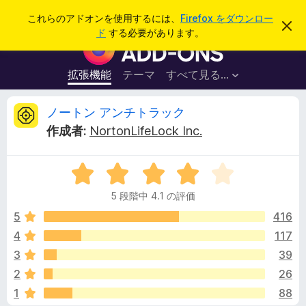
検
ログイン
これらのアドオンを使用するには、
Firefox をダウンロー
こ
索
ド
する必要があります。
の
F
お
i
知
ら
r
拡張機能
テーマ
すべて見る...
せ
e
を
閉
f
ノ
ノートン アンチトラック
じ
o
る
作成者:
NortonLifeLock Inc.
x
ー
ブ
5
ラ
ト
段
ウ
5 段階中 4.1 の評価
階
ザ
ン
中
5
416
ー
4
4
117
ア
ア
.
ド
3
39
1
オ
の
ン
2
26
評
ン
1
88
価