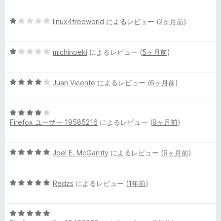
階
の
中
評
5
linux4freeworld
によるレビュー (
2ヶ月前
)
5
価
段
の
階
評
5
中
michinoeki
によるレビュー (
5ヶ月前
)
価
段
1
階
の
5
中
Juan Vicente
によるレビュー (
6ヶ月前
)
評
段
1
価
階
の
5
中
評
Firefox ユーザー 19585216
によるレビュー (
9ヶ月前
)
段
4
価
階
の
中
評
5
Joel E. McGarrity
によるレビュー (
9ヶ月前
)
4
価
段
の
階
評
5
中
Redzs
によるレビュー (
1年前
)
価
段
5
階
の
5
中
評