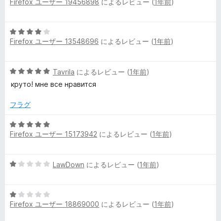
Firefox ユーザー 19456898
によるレビュー (
1年前
)
段
5
価
階
の
中
評
5
5
価
Firefox ユーザー 13548696
によるレビュー (
1年前
)
段
の
階
評
中
価
5
Tavrila
によるレビュー (
1年前
)
4
段
の
круто! мне все нравится
階
評
中
価
フラグ
5
の
5
評
Firefox ユーザー 15173942
によるレビュー (
1年前
)
段
価
階
中
5
LawDown
によるレビュー (
1年前
)
5
段
の
階
評
5
中
価
Firefox ユーザー 18869000
によるレビュー (
1年前
)
段
1
階
の