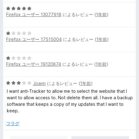
階
評
5
中
価
Firefox ユーザー 13077918
によるレビュー (
1年前
)
段
5
階
の
中
評
5
5
価
Firefox ユーザー 17515004
によるレビュー (
1年前
)
段
の
階
評
中
価
5
1
Firefox ユーザー 19120874
によるレビュー (
1年前
)
段
の
階
評
中
価
5
Joann
によるレビュー (
1年前
)
1
段
の
I want anti-Tracker to allow me to select the website that I
階
評
want to allow access to. Not delete them all. I have a backup
中
価
software that keeps a copy of my updates that I want to
3
keep.
の
評
フラグ
価