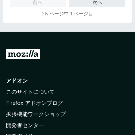
前へ
次へ
28 ページ中 1 ページ目
M
o
z
i
アドオン
l
このサイトについて
l
a
Firefox アドオンブログ
の
拡張機能ワークショップ
ホ
開発者センター
ー
ム