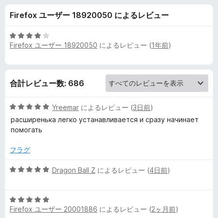
チ
Firefox ユーザー 18920050 によるレビュー
ト
5
Firefox ユーザー 18920050
によるレビュー (
1年前
)
ラ
段
階
中
ッ
4
合計レビュー数: 686
の
ク
評
5
価
Yreemar
によるレビュー (
3日前
)
の
段
расширенька легко устанавливается и сразу начинает
階
помогать
中
レ
5
フラグ
の
ビ
評
5
Dragon Ball Z
によるレビュー (
4日前
)
価
段
ュ
階
5
中
Firefox ユーザー 20001886
ー
によるレビュー (
2ヶ月前
)
段
5