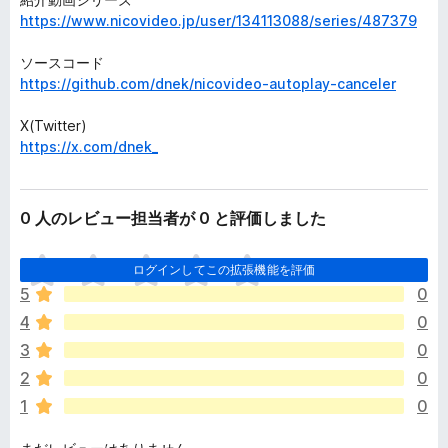
https://www.nicovideo.jp/user/134113088/series/487379
ソースコード
https://github.com/dnek/nicovideo-autoplay-canceler
X(Twitter)
https://x.com/dnek_
0 人のレビュー担当者が 0 と評価しました
ま
ログインしてこの拡張機能を評価
だ
5
0
評
4
0
価
さ
3
0
れ
2
0
て
1
0
い
ま