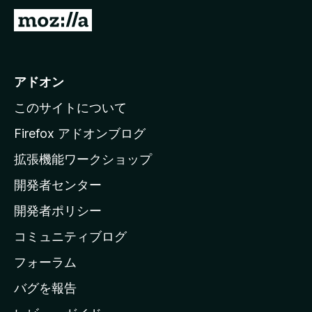
M
o
z
i
アドオン
l
このサイトについて
l
a
Firefox アドオンブログ
の
拡張機能ワークショップ
ホ
開発者センター
ー
ム
開発者ポリシー
ペ
コミュニティブログ
ー
ジ
フォーラム
へ
バグを報告