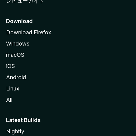
レビューガイド
Download
Download Firefox
Windows
macOS
iOS
Android
Linux
All
Latest Builds
Nightly