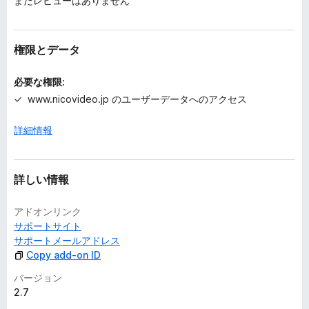
まだレビューはありません
せ
ん
権限とデータ
必要な権限:
www.nicovideo.jp のユーザーデータへのアクセス
詳細情報
詳しい情報
アドオンリンク
サポートサイト
サポートメールアドレス
Copy add-on ID
バージョン
2.7