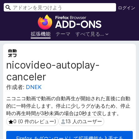
検
ログイン
索
F
i
r
拡張機能
テーマ
すべて見る...
e
f
拡
o
張
nicovideo-autoplay-
機
x
能
ブ
canceler
メ
ラ
タ
ウ
作成者:
DNEK
デ
ザ
ー
ニコニコ動画で動画の自動再生が開始された直後に自動
ー
タ
的に一時停止します。停止に少しラグがあるため、停止
ア
時の再生時間が3秒未満の場合は0秒まで戻します。
ド
0 (0 件のレビュー)
13 人のユーザー
0 (0 件のレビュー)
13 人のユーザー
オ
ン
Firefox をダウンロードして拡張機能を入手する