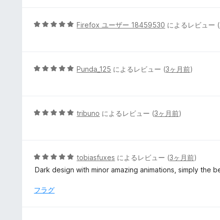
階
価
中
3
5
Firefox ユーザー 18459530
によるレビュー (
の
段
評
階
価
中
5
5
Punda_125
によるレビュー (
3ヶ月前
)
の
段
評
階
価
中
5
5
tribuno
によるレビュー (
3ヶ月前
)
の
段
評
階
価
中
5
5
tobiasfuxes
によるレビュー (
3ヶ月前
)
の
段
Dark design with minor amazing animations, simply the b
評
階
価
中
フラグ
5
の
評