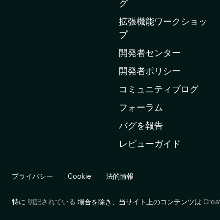
グ
a
拡張機能ワークショッ
の
プ
ホ
ー
開発者センター
ム
開発者ポリシー
ペ
コミュニティブログ
ー
ジ
フォーラム
へ
バグを報告
レビューガイド
プライバシー
Cookie
法的情報
特に
明記されている
場合を除き、当サイト上のコンテンツは
Cre