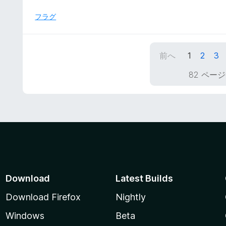
評
階
価
中
フラグ
5
の
評
前へ
1
2
3
価
82 ページ
Download
Latest Builds
Download Firefox
Nightly
Windows
Beta