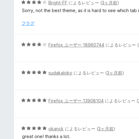
5
Bright-FF
によるレビュー (
3ヶ月前
)
価
段
Sorry, not the best theme, as it is hard to see which tab i
階
中
フラグ
4
の
評
5
Firefox ユーザー 18960744
によるレビュー (
価
段
階
中
4
5
sudakaloko
によるレビュー (
3ヶ月前
)
の
段
評
階
価
中
5
5
Firefox ユーザー 13908104
によるレビュー (
の
段
評
階
価
中
5
5
okanck
によるレビュー (
3ヶ月前
)
の
段
great one! thanks a lot.