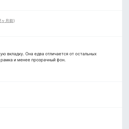
2ヶ月前
)
ую вкладку. Она едва отличается от остальных
 рамка и менее прозрачный фон.