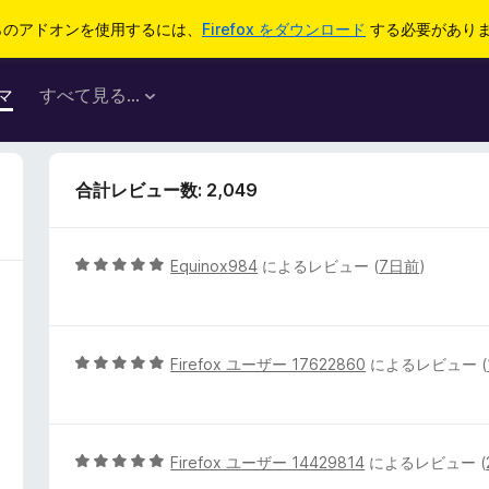
らのアドオンを使用するには、
Firefox をダウンロード
する必要があり
マ
すべて見る...
合計レビュー数: 2,049
5
Equinox984
によるレビュー (
7日前
)
段
階
中
5
5
Firefox ユーザー 17622860
によるレビュー (
の
段
評
階
価
中
5
5
Firefox ユーザー 14429814
によるレビュー (
の
段