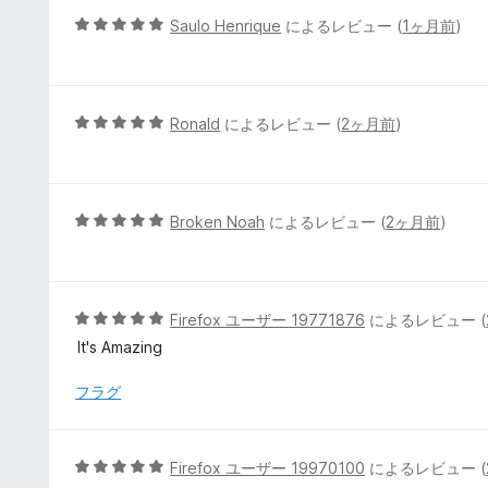
5
5
Saulo Henrique
によるレビュー (
1ヶ月前
)
の
段
評
階
価
中
5
5
Ronald
によるレビュー (
2ヶ月前
)
の
段
評
階
価
中
5
5
Broken Noah
によるレビュー (
2ヶ月前
)
の
段
評
階
価
中
5
5
Firefox ユーザー 19771876
によるレビュー (
の
段
It's Amazing
評
階
価
中
フラグ
5
の
評
5
Firefox ユーザー 19970100
によるレビュー (
価