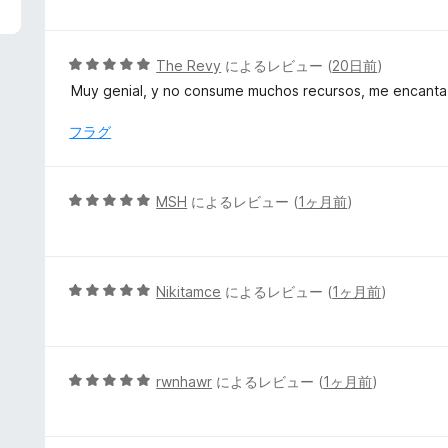
評
階
価
中
5
5
The Revy
によるレビュー (
20日前
)
の
段
Muy genial, y no consume muchos recursos, me encanta
評
階
価
中
フラグ
5
の
評
5
MSH
によるレビュー (
1ヶ月前
)
価
段
階
中
5
5
Nikitamce
によるレビュー (
1ヶ月前
)
の
段
評
階
価
中
5
5
rwnhawr
によるレビュー (
1ヶ月前
)
の
段
評
階
価
中