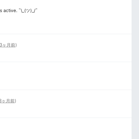
s active. ¯\_(ツ)_/¯
3ヶ月前
)
3ヶ月前
)