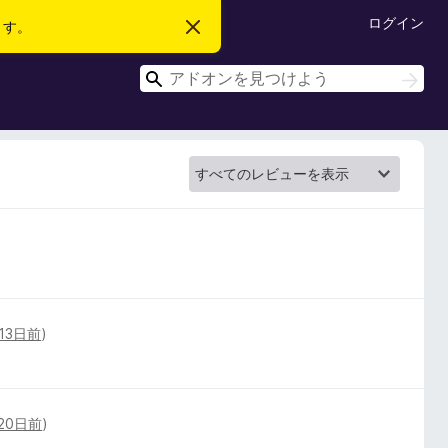
ログイン
ます。
こ
の
お
検
知
検
ら
索
索
せ
を
閉
じ
る
13日前
)
20日前
)