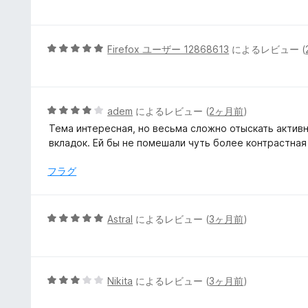
段
階
中
5
5
Firefox ユーザー 12868613
によるレビュー (
の
段
評
階
価
中
5
5
adem
によるレビュー (
2ヶ月前
)
の
段
Тема интересная, но весьма сложно отыскать активн
評
階
вкладок. Ей бы не помешали чуть более контрастная
価
中
4
フラグ
の
評
価
5
Astral
によるレビュー (
3ヶ月前
)
段
階
中
5
5
Nikita
によるレビュー (
3ヶ月前
)
の
段
評