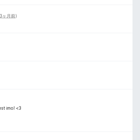
3ヶ月前
)
est imo! <3