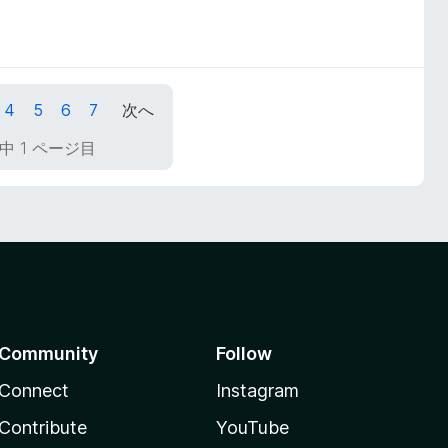
4
5
6
7
次へ
中 1 ページ目
Community
Follow
Connect
Instagram
Contribute
YouTube