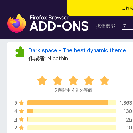
これ
F
i
拡張機能
テー
r
e
f
D
Dark space - The best dynamic theme
o
作成者:
Nicothin
x
a
ブ
ラ
r
5
ウ
段
ザ
5 段階中 4.9 の評価
k
階
ー
中
ア
5
1,863
4
s
ド
.
4
130
9
オ
3
26
p
の
ン
2
10
評