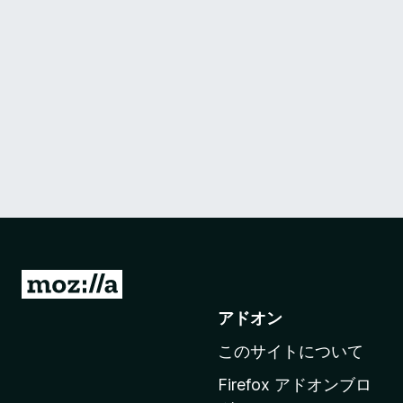
M
o
アドオン
z
このサイトについて
i
l
Firefox アドオンブロ
l