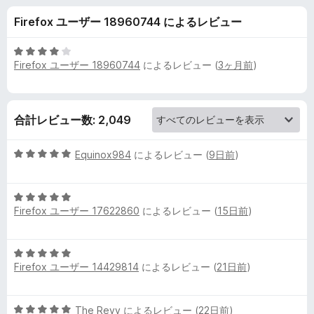
a
Firefox ユーザー 18960744 によるレビュー
c
5
Firefox ユーザー 18960744
によるレビュー (
3ヶ月前
)
e
段
階
中
-
4
合計レビュー数: 2,049
の
T
評
5
価
Equinox984
によるレビュー (
9日前
)
h
段
階
5
中
e
Firefox ユーザー 17622860
によるレビュー (
15日前
)
段
5
階
の
b
中
評
5
5
価
Firefox ユーザー 14429814
によるレビュー (
21日前
)
e
段
の
階
評
中
価
s
5
The Revy
によるレビュー (
22日前
)
5