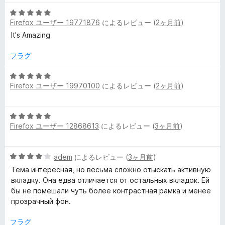
階
の
h
5
中
評
Firefox ユーザー 19771876
によるレビュー (
2ヶ月前
)
段
5
価
e
階
の
It's Amazing
中
評
5
m
価
フラグ
の
評
5
e
Firefox ユーザー 19970100
によるレビュー (
2ヶ月前
)
価
段
階
の
中
5
5
Firefox ユーザー 12868613
によるレビュー (
3ヶ月前
)
段
レ
の
階
評
中
価
ビ
5
adem
によるレビュー (
3ヶ月前
)
5
段
の
Тема интересная, но весьма сложно отыскать активную
ュ
階
評
вкладку. Она едва отличается от остальных вкладок. Ей
中
価
бы не помешали чуть более контрастная рамка и менее
4
ー
прозрачный фон.
の
評
フラグ