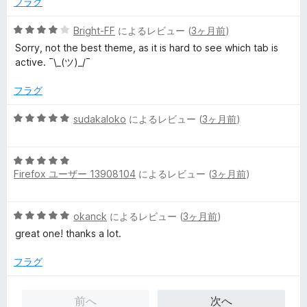
フラグ
の
評
5
Bright-FF
によるレビュー (
3ヶ月前
)
価
段
Sorry, not the best theme, as it is hard to see which tab is
階
active. ¯\_(ツ)_/¯
中
4
フラグ
の
評
5
sudakaloko
によるレビュー (
3ヶ月前
)
価
段
階
5
中
Firefox ユーザー 13908104
によるレビュー (
3ヶ月前
)
段
5
階
の
中
評
5
okanck
によるレビュー (
3ヶ月前
)
5
価
段
の
great one! thanks a lot.
階
評
中
価
フラグ
5
の
前へ
次へ
評