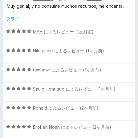
段
の
Muy genial, y no consume muchos recursos, me encanta.
t
階
評
中
価
フラグ
5
d
の
5
MSH
によるレビュー (
1ヶ月前
)
評
段
y
価
階
5
中
Nikitamce
によるレビュー (
1ヶ月前
)
n
段
5
階
の
a
5
中
rwnhawr
によるレビュー (
1ヶ月前
)
評
段
5
価
階
の
m
5
中
Saulo Henrique
によるレビュー (
1ヶ月前
)
評
段
5
価
i
階
の
5
中
Ronald
によるレビュー (
2ヶ月前
)
評
c
段
5
価
階
の
5
中
Broken Noah
によるレビュー (
2ヶ月前
)
評
t
段
5
価