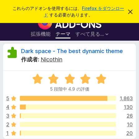
検
ログイン
これらのアドオンを使用するには、
Firefox をダウンロー
こ
索
ド
する必要があります。
の
F
お
i
知
ら
r
拡張機能
テーマ
すべて見る...
せ
e
を
閉
f
D
Dark space - The best dynamic theme
じ
o
る
作成者:
Nicothin
x
a
ブ
5
ラ
r
段
ウ
5 段階中 4.9 の評価
階
ザ
k
中
5
1,863
ー
4
4
130
ア
s
.
ド
3
26
9
オ
の
p
2
10
評
ン
1
20
価