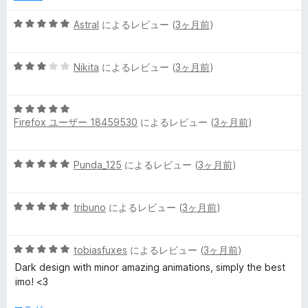
価
5
Astral
によるレビュー (
3ヶ月前
)
段
階
5
中
Nikita
によるレビュー (
3ヶ月前
)
段
5
階
の
5
中
評
Firefox ユーザー 18459530
によるレビュー (
3ヶ月前
)
段
3
価
階
の
中
評
5
Punda_125
によるレビュー (
3ヶ月前
)
5
価
段
の
階
評
5
中
tribuno
によるレビュー (
3ヶ月前
)
価
段
5
階
の
5
中
tobiasfuxes
によるレビュー (
3ヶ月前
)
評
段
5
価
Dark design with minor amazing animations, simply the best
階
の
imo! <3
中
評
5
価