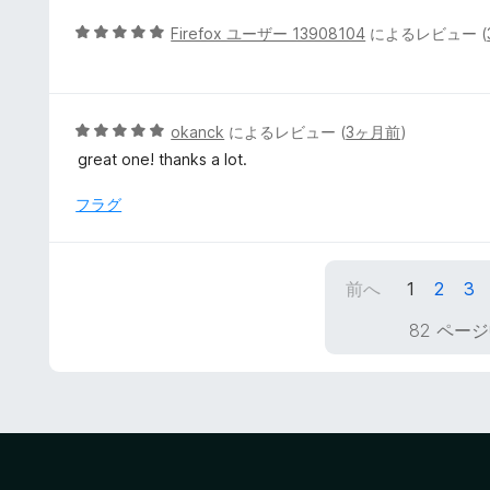
中
5
5
Firefox ユーザー 13908104
によるレビュー (
の
段
評
階
価
中
5
5
okanck
によるレビュー (
3ヶ月前
)
の
段
great one! thanks a lot.
評
階
価
中
フラグ
5
の
評
前へ
1
2
3
価
82 ページ