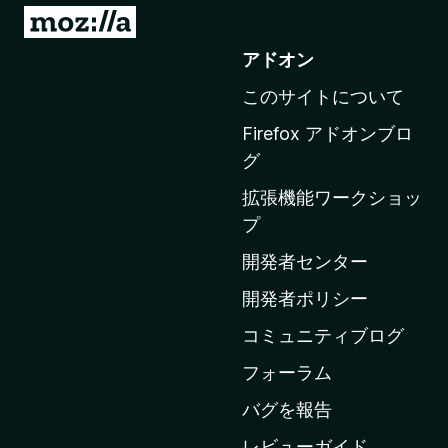
M
o
アドオン
z
このサイトについて
i
l
Firefox アドオンブロ
l
グ
a
拡張機能ワークショッ
の
プ
ホ
ー
開発者センター
ム
開発者ポリシー
ペ
コミュニティブログ
ー
ジ
フォーラム
へ
バグを報告
レビューガイド