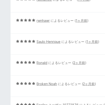
の
段
評
階
価
中
5
5
rwnhawr
によるレビュー (
1ヶ月前
)
の
段
評
階
価
中
5
5
Saulo Henrique
によるレビュー (
1ヶ月前
)
の
段
評
階
価
中
5
5
Ronald
によるレビュー (
2ヶ月前
)
の
段
評
階
価
中
5
5
Broken Noah
によるレビュー (
2ヶ月前
)
の
段
評
階
価
中
5
5
Firefox ユーザー 19771876
によるレビュー (