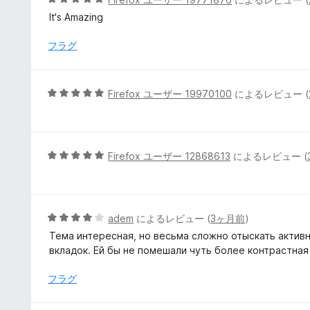
の
段
It's Amazing
評
階
価
中
フラグ
5
の
評
5
Firefox ユーザー 19970100
によるレビュー (
価
段
階
中
5
5
Firefox ユーザー 12868613
によるレビュー (
の
段
評
階
価
中
5
5
adem
によるレビュー (
3ヶ月前
)
の
段
Тема интересная, но весьма сложно отыскать активн
評
階
вкладок. Ей бы не помешали чуть более контрастная
価
中
4
フラグ
の
評