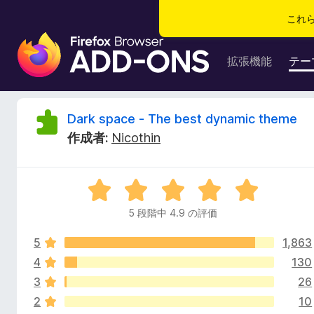
これ
F
i
拡張機能
テー
r
e
f
D
Dark space - The best dynamic theme
o
作成者:
Nicothin
x
a
ブ
ラ
r
5
ウ
段
ザ
5 段階中 4.9 の評価
k
階
ー
中
ア
5
1,863
4
s
ド
.
4
130
9
オ
3
26
p
の
ン
2
10
評