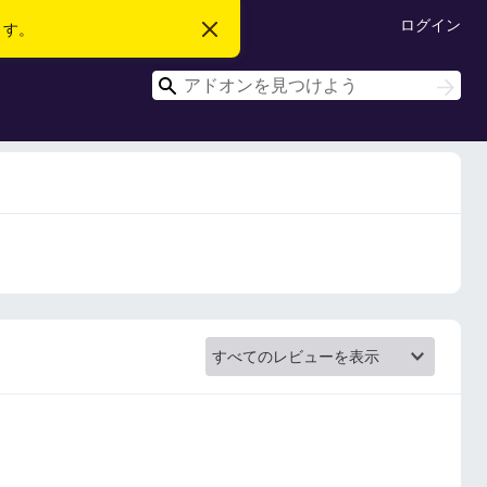
ログイン
ます。
こ
の
お
検
知
検
ら
索
索
せ
を
閉
じ
る