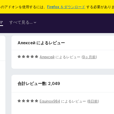
らのアドオンを使用するには、
Firefox をダウンロード
する必要があり
マ
すべて見る...
Алексей によるレビュー
5
Алексей
によるレビュー (
9ヶ月前
)
段
階
中
5
合計レビュー数: 2,049
の
評
価
5
Equinox984
によるレビュー (
8日前
)
段
階