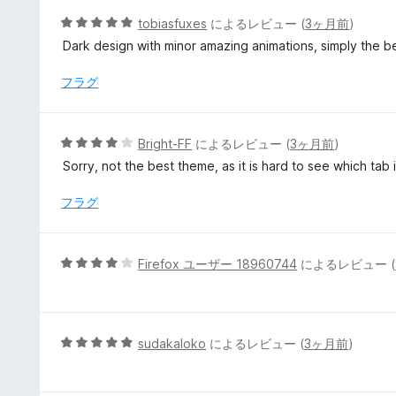
5
5
tobiasfuxes
によるレビュー (
3ヶ月前
)
の
段
Dark design with minor amazing animations, simply the b
評
階
価
中
フラグ
5
の
評
5
Bright-FF
によるレビュー (
3ヶ月前
)
価
段
Sorry, not the best theme, as it is hard to see which tab i
階
中
フラグ
4
の
評
5
Firefox ユーザー 18960744
によるレビュー (
価
段
階
中
4
5
sudakaloko
によるレビュー (
3ヶ月前
)
の
段
評
階
価