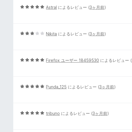
価
5
Astral
によるレビュー (
3ヶ月前
)
段
階
中
5
5
Nikita
によるレビュー (
3ヶ月前
)
の
段
評
階
価
中
3
5
Firefox ユーザー 18459530
によるレビュー (
の
段
評
階
価
中
5
5
Punda_125
によるレビュー (
3ヶ月前
)
の
段
評
階
価
中
5
5
tribuno
によるレビュー (
3ヶ月前
)
の
段
評
階
価
中