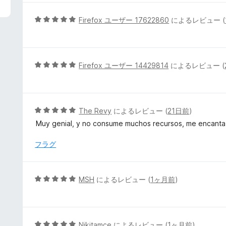
中
5
5
Firefox ユーザー 17622860
によるレビュー (
の
段
評
階
価
中
5
5
Firefox ユーザー 14429814
によるレビュー (
の
段
評
階
価
中
5
5
The Revy
によるレビュー (
21日前
)
の
段
Muy genial, y no consume muchos recursos, me encanta
評
階
価
中
フラグ
5
の
評
5
MSH
によるレビュー (
1ヶ月前
)
価
段
階
中
5
5
Nikitamce
によるレビュー (
1ヶ月前
)