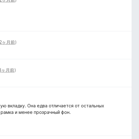
2ヶ月前
)
3ヶ月前
)
ую вкладку. Она едва отличается от остальных
 рамка и менее прозрачный фон.