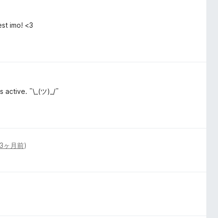
est imo! <3
s active. ¯\_(ツ)_/¯
3ヶ月前
)