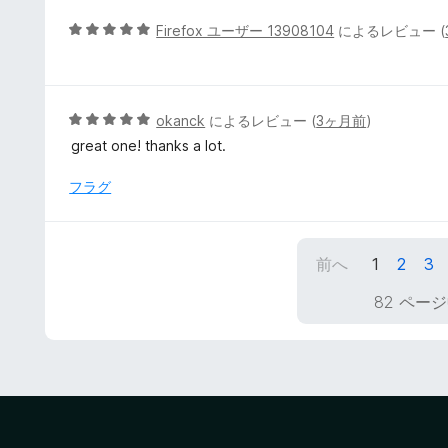
中
5
5
Firefox ユーザー 13908104
によるレビュー (
の
段
評
階
価
中
5
5
okanck
によるレビュー (
3ヶ月前
)
の
段
great one! thanks a lot.
評
階
価
中
フラグ
5
の
評
前へ
1
2
3
価
82 ページ