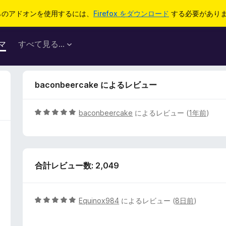
らのアドオンを使用するには、
Firefox をダウンロード
する必要があり
マ
すべて見る...
baconbeercake によるレビュー
5
baconbeercake
によるレビュー (
1年前
)
段
階
中
5
合計レビュー数: 2,049
の
評
価
5
Equinox984
によるレビュー (
8日前
)
段
階