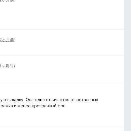
2ヶ月前
)
3ヶ月前
)
ую вкладку. Она едва отличается от остальных
 рамка и менее прозрачный фон.