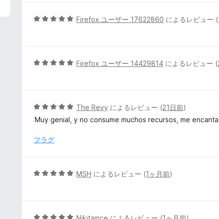
中
5
5
Firefox ユーザー 17622860
によるレビュー (
の
段
評
階
価
中
5
5
Firefox ユーザー 14429814
によるレビュー (
の
段
評
階
価
中
5
5
The Revy
によるレビュー (
21日前
)
の
段
Muy genial, y no consume muchos recursos, me encanta
評
階
価
中
フラグ
5
の
評
5
MSH
によるレビュー (
1ヶ月前
)
価
段
階
中
5
5
Nikitamce
によるレビュー (
1ヶ月前
)