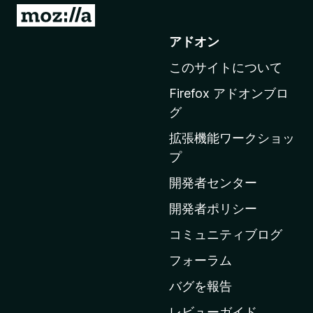
M
o
アドオン
z
このサイトについて
i
l
Firefox アドオンブロ
l
グ
a
拡張機能ワークショッ
の
プ
ホ
ー
開発者センター
ム
開発者ポリシー
ペ
コミュニティブログ
ー
ジ
フォーラム
へ
バグを報告
レビューガイド