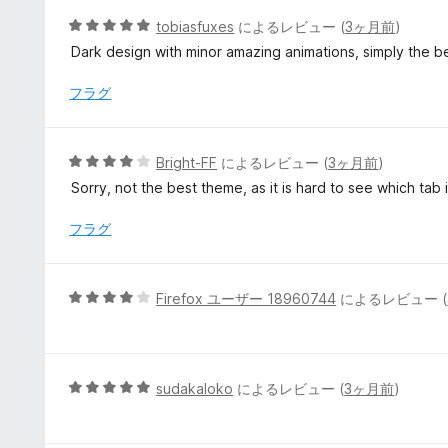
5
5
tobiasfuxes
によるレビュー (
3ヶ月前
)
の
段
Dark design with minor amazing animations, simply the b
評
階
価
中
フラグ
5
の
評
5
Bright-FF
によるレビュー (
3ヶ月前
)
価
段
Sorry, not the best theme, as it is hard to see which tab i
階
中
フラグ
4
の
評
5
Firefox ユーザー 18960744
によるレビュー (
価
段
階
中
4
5
sudakaloko
によるレビュー (
3ヶ月前
)
の
段
評
階
価