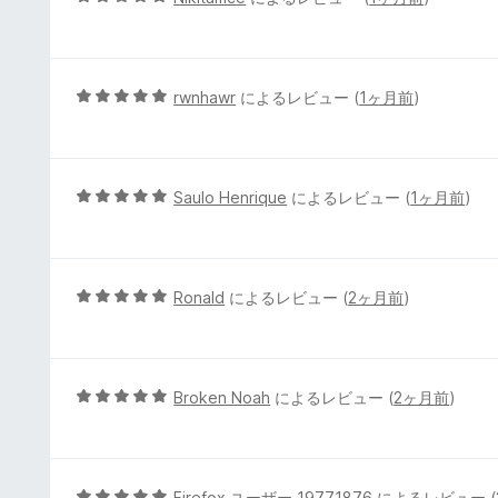
の
段
評
階
価
中
5
5
rwnhawr
によるレビュー (
1ヶ月前
)
の
段
評
階
価
中
5
5
Saulo Henrique
によるレビュー (
1ヶ月前
)
の
段
評
階
価
中
5
5
Ronald
によるレビュー (
2ヶ月前
)
の
段
評
階
価
中
5
5
Broken Noah
によるレビュー (
2ヶ月前
)
の
段
評
階
価
中
5
5
Firefox ユーザー 19771876
によるレビュー (