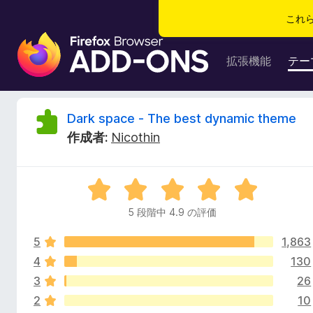
これ
F
i
拡張機能
テー
r
e
f
D
Dark space - The best dynamic theme
o
作成者:
Nicothin
x
a
ブ
ラ
r
5
ウ
段
ザ
5 段階中 4.9 の評価
k
階
ー
中
ア
5
1,863
4
s
ド
.
4
130
9
オ
3
26
p
の
ン
2
10
評