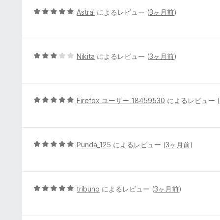
価
5
Astral
によるレビュー (
3ヶ月前
)
段
階
中
5
5
Nikita
によるレビュー (
3ヶ月前
)
の
段
評
階
価
中
3
5
Firefox ユーザー 18459530
によるレビュー (
の
段
評
階
価
中
5
5
Punda_125
によるレビュー (
3ヶ月前
)
の
段
評
階
価
中
5
5
tribuno
によるレビュー (
3ヶ月前
)
の
段
評
階
価
中