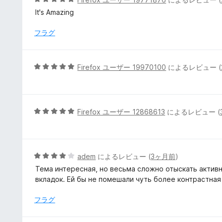
の
段
It's Amazing
評
階
価
中
フラグ
5
の
評
5
Firefox ユーザー 19970100
によるレビュー (
価
段
階
中
5
5
Firefox ユーザー 12868613
によるレビュー (
の
段
評
階
価
中
5
5
adem
によるレビュー (
3ヶ月前
)
の
段
Тема интересная, но весьма сложно отыскать активн
評
階
вкладок. Ей бы не помешали чуть более контрастная
価
中
4
フラグ
の
評