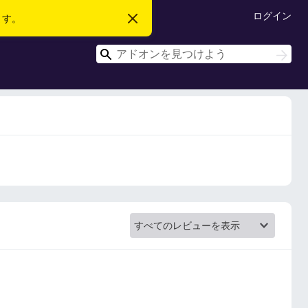
ログイン
ます。
こ
の
お
検
知
検
ら
索
索
せ
を
閉
じ
る