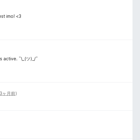
est imo! <3
s active. ¯\_(ツ)_/¯
3ヶ月前
)