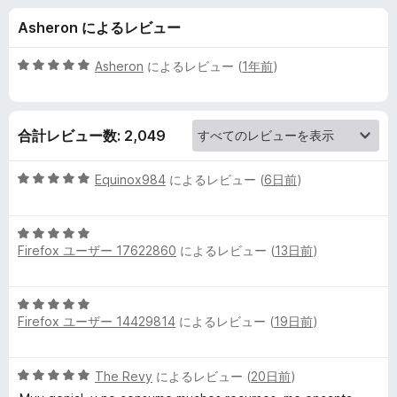
a
Asheron によるレビュー
c
5
Asheron
によるレビュー (
1年前
)
e
段
階
中
-
合計レビュー数: 2,049
5
の
T
評
5
Equinox984
によるレビュー (
6日前
)
価
段
h
階
5
中
Firefox ユーザー 17622860
によるレビュー (
13日前
)
段
5
e
階
の
中
評
b
5
5
価
Firefox ユーザー 14429814
によるレビュー (
19日前
)
段
の
e
階
評
中
価
5
The Revy
によるレビュー (
20日前
)
5
s
段