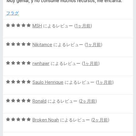
の
Muy genial, y no consume muchos recursos, me encanta.
階
評
t
中
価
フラグ
5
d
の
5
MSH
によるレビュー (
1ヶ月前
)
評
段
価
階
y
5
中
Nikitamce
によるレビュー (
1ヶ月前
)
段
5
n
階
の
5
中
rwnhawr
によるレビュー (
1ヶ月前
)
評
a
段
5
価
階
の
5
m
中
Saulo Henrique
によるレビュー (
1ヶ月前
)
評
段
5
価
階
の
i
5
中
Ronald
によるレビュー (
2ヶ月前
)
評
段
5
価
c
階
の
5
中
Broken Noah
によるレビュー (
2ヶ月前
)
評
t
段
5
価
階
の