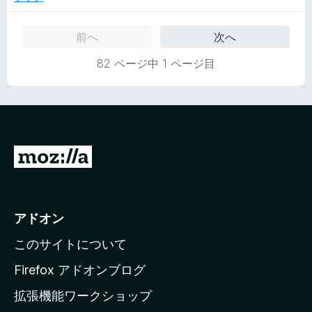
5
の
前へ
次へ
評
価
82 ページ中 1 ページ目
M
o
z
i
アドオン
l
このサイトについて
l
a
Firefox アドオンブログ
の
拡張機能ワークショップ
ホ