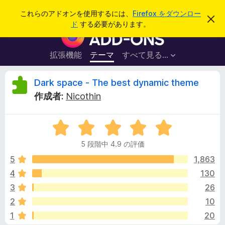
検
ログイン
これらのアドオンを使用するには、
Firefox をダウンロー
こ
索
ド
する必要があります。
の
F
お
i
知
ら
r
拡張機能
テーマ
すべて見る...
せ
e
を
閉
f
D
Dark space - The best dynamic theme
じ
o
る
作成者:
Nicothin
x
a
ブ
5
ラ
r
段
ウ
5 段階中 4.9 の評価
階
ザ
k
中
5
1,863
ー
4
4
130
ア
s
.
ド
3
26
9
オ
の
p
2
10
評
ン
1
20
価