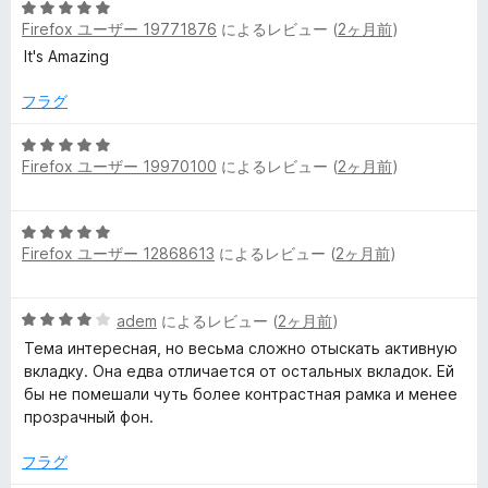
5
中
評
h
Firefox ユーザー 19771876
によるレビュー (
2ヶ月前
)
段
5
価
階
の
It's Amazing
e
中
評
5
価
フラグ
m
の
評
5
Firefox ユーザー 19970100
によるレビュー (
2ヶ月前
)
価
段
e
階
中
の
5
5
Firefox ユーザー 12868613
によるレビュー (
2ヶ月前
)
段
の
レ
階
評
中
価
5
adem
によるレビュー (
2ヶ月前
)
5
ビ
段
の
Тема интересная, но весьма сложно отыскать активную
階
評
вкладку. Она едва отличается от остальных вкладок. Ей
ュ
中
価
бы не помешали чуть более контрастная рамка и менее
4
прозрачный фон.
ー
の
評
フラグ
価