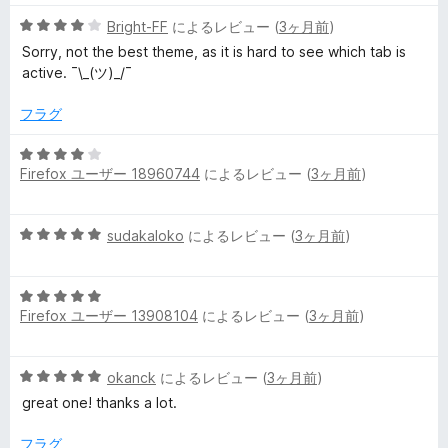
の
評
5
Bright-FF
によるレビュー (
3ヶ月前
)
価
段
Sorry, not the best theme, as it is hard to see which tab is
階
active. ¯\_(ツ)_/¯
中
4
フラグ
の
評
5
価
Firefox ユーザー 18960744
によるレビュー (
3ヶ月前
)
段
階
中
5
sudakaloko
によるレビュー (
3ヶ月前
)
4
段
の
階
評
5
中
価
Firefox ユーザー 13908104
によるレビュー (
3ヶ月前
)
段
5
階
の
中
評
5
okanck
によるレビュー (
3ヶ月前
)
5
価
段
の
great one! thanks a lot.
階
評
中
価
フラグ