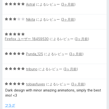
5
Astral
によるレビュー (
3ヶ月前
)
段
階
5
中
Nikita
によるレビュー (
3ヶ月前
)
段
5
階
の
5
中
評
Firefox ユーザー 18459530
によるレビュー (
3ヶ月前
)
段
3
価
階
の
中
評
5
Punda_125
によるレビュー (
3ヶ月前
)
5
価
段
の
階
評
5
中
tribuno
によるレビュー (
3ヶ月前
)
価
段
5
階
の
5
中
tobiasfuxes
によるレビュー (
3ヶ月前
)
評
段
5
価
Dark design with minor amazing animations, simply the best
階
の
imo! <3
中
評
5
価
フラグ