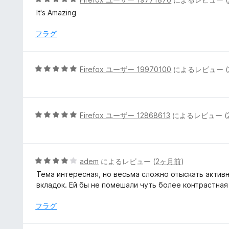
の
段
It's Amazing
評
階
価
中
フラグ
5
の
評
5
Firefox ユーザー 19970100
によるレビュー (
価
段
階
中
5
5
Firefox ユーザー 12868613
によるレビュー (
の
段
評
階
価
中
5
5
adem
によるレビュー (
2ヶ月前
)
の
段
Тема интересная, но весьма сложно отыскать активн
評
階
вкладок. Ей бы не помешали чуть более контрастная
価
中
4
フラグ
の
評