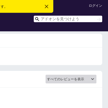
ログイン
ます。
こ
の
お
検
知
検
ら
索
索
せ
を
閉
じ
る