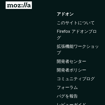
M
o
アドオン
z
このサイトについて
i
l
Firefox アドオンブロ
l
グ
a
拡張機能ワークショッ
の
プ
ホ
ー
開発者センター
ム
開発者ポリシー
ペ
コミュニティブログ
ー
ジ
フォーラム
へ
バグを報告
レビューガイド