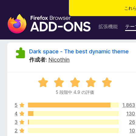
これ
F
i
拡張機能
テー
r
e
f
D
Dark space - The best dynamic theme
o
作成者:
Nicothin
x
a
ブ
ラ
r
5
ウ
段
ザ
5 段階中 4.9 の評価
k
階
ー
中
ア
5
1,863
4
s
ド
.
4
130
9
オ
3
26
p
の
ン
2
10
評