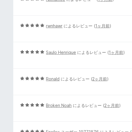
の
段
評
階
価
中
5
5
rwnhawr
によるレビュー (
1ヶ月前
)
の
段
評
階
価
中
5
5
Saulo Henrique
によるレビュー (
1ヶ月前
)
の
段
評
階
価
中
5
5
Ronald
によるレビュー (
2ヶ月前
)
の
段
評
階
価
中
5
5
Broken Noah
によるレビュー (
2ヶ月前
)
の
段
評
階
価
中
5
5
Firefox ユーザー 19771876
によるレビュー (