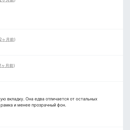
2ヶ月前
)
2ヶ月前
)
ую вкладку. Она едва отличается от остальных
 рамка и менее прозрачный фон.