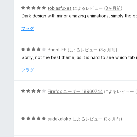
5
5
tobiasfuxes
によるレビュー (
3ヶ月前
)
の
段
Dark design with minor amazing animations, simply the b
評
階
価
中
フラグ
5
の
評
5
Bright-FF
によるレビュー (
3ヶ月前
)
価
段
Sorry, not the best theme, as it is hard to see which tab i
階
中
フラグ
4
の
評
5
Firefox ユーザー 18960744
によるレビュー (
価
段
階
中
4
5
sudakaloko
によるレビュー (
3ヶ月前
)
の
段
評
階
価