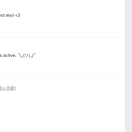
est imo! <3
s active. ¯\_(ツ)_/¯
3ヶ月前
)