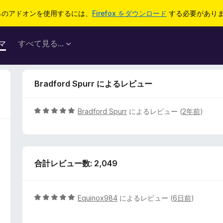
らのアドオンを使用するには、
Firefox をダウンロード
する必要があり
マ
すべて見る...
Bradford Spurr によるレビュー
5
Bradford Spurr
によるレビュー (
2年前
)
段
階
中
5
合計レビュー数: 2,049
の
評
価
5
Equinox984
によるレビュー (
6日前
)
段
階