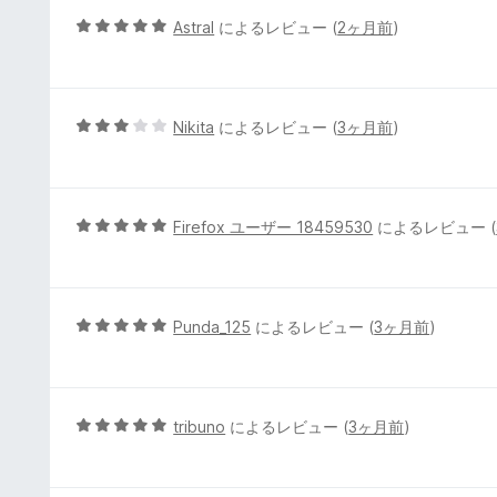
価
5
Astral
によるレビュー (
2ヶ月前
)
段
階
中
5
5
Nikita
によるレビュー (
3ヶ月前
)
の
段
評
階
価
中
3
5
Firefox ユーザー 18459530
によるレビュー (
の
段
評
階
価
中
5
5
Punda_125
によるレビュー (
3ヶ月前
)
の
段
評
階
価
中
5
5
tribuno
によるレビュー (
3ヶ月前
)
の
段
評
階
価
中