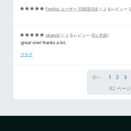
中
5
5
Firefox ユーザー 13908104
によるレビュー (
の
段
評
階
価
中
5
5
okanck
によるレビュー (
3ヶ月前
)
の
段
great one! thanks a lot.
評
階
価
中
フラグ
5
の
評
前へ
1
2
3
価
82 ページ