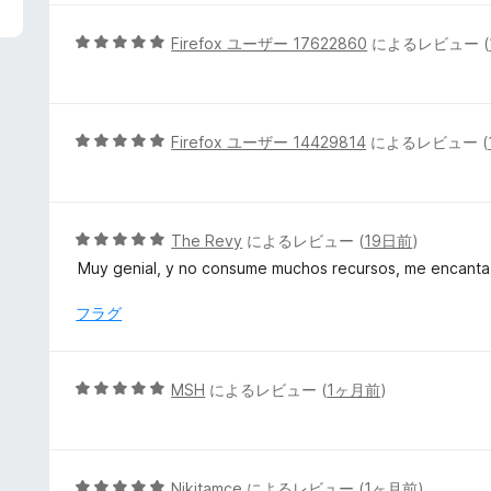
中
5
5
Firefox ユーザー 17622860
によるレビュー (
の
段
評
階
価
中
5
5
Firefox ユーザー 14429814
によるレビュー (
の
段
評
階
価
中
5
5
The Revy
によるレビュー (
19日前
)
の
段
Muy genial, y no consume muchos recursos, me encanta
評
階
価
中
フラグ
5
の
評
5
MSH
によるレビュー (
1ヶ月前
)
価
段
階
中
5
5
Nikitamce
によるレビュー (
1ヶ月前
)