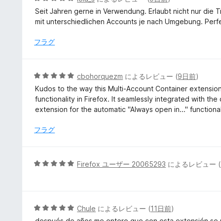
の
段
Seit Jahren gerne in Verwendung. Erlaubt nicht nur di
評
階
mit unterschiedlichen Accounts je nach Umgebung. Perf
価
中
5
フラグ
の
評
価
5
cbohorquezm
によるレビュー (
9日前
)
段
Kudos to the way this Multi-Account Container extensio
階
functionality in Firefox. It seamlessly integrated with the 
中
extension for the automatic "Always open in..." functional
5
の
フラグ
評
価
5
Firefox ユーザー 20065293
によるレビュー (
段
階
中
5
5
Chule
によるレビュー (
11日前
)
の
段
después de años me entero que con esta extensión se 