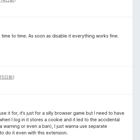
time to time. As soon as disable it everything works fine.
15日前
)
e it for, it's just for a silly browser game but I need to have
en I log in it stores a cookie and it led to the accidental
 a warning or even a ban), I just wanna use separate
o do it even with this extension.