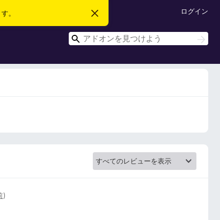
ログイン
ます。
こ
の
お
検
知
検
ら
索
索
せ
を
閉
じ
る
前
)