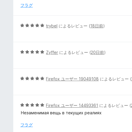
評
フラグ
価
5
trybel
によるレビュー (
18日前
)
段
階
中
5
5
Zyffer
によるレビュー (
20日前
)
の
段
評
階
価
中
5
5
Firefox ユーザー 19049108
によるレビュー (
の
段
評
階
価
中
5
5
Firefox ユーザー 14493361
によるレビュー (
の
段
Незаменимая вещь в текущих реалиях
評
階
価
中
フラグ
5