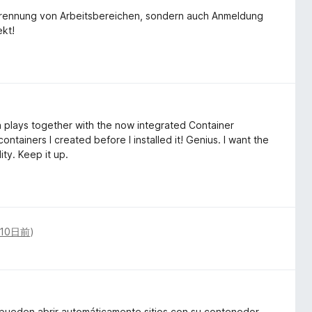
e Trennung von Arbeitsbereichen, sondern auch Anmeldung
ekt!
n plays together with the now integrated Container
containers I created before I installed it! Genius. I want the
ity. Keep it up.
10日前
)
pueden abrir automáticamente sitios con su contenedor