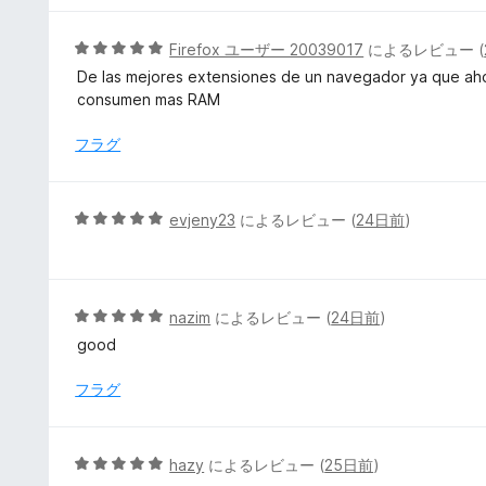
の
評
5
Firefox ユーザー 20039017
によるレビュー (
価
段
De las mejores extensiones de un navegador ya que ahorr
階
consumen mas RAM
中
5
フラグ
の
評
価
5
evjeny23
によるレビュー (
24日前
)
段
階
中
5
5
nazim
によるレビュー (
24日前
)
の
段
good
評
階
価
中
フラグ
5
の
評
5
hazy
によるレビュー (
25日前
)
価