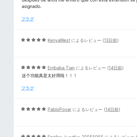
評
階
asignado.
価
中
5
フラグ
の
評
価
5
KenyaWest
によるレビュー (
13日前
)
段
階
中
5
5
Erribaba Tian
によるレビュー (
14日前
)
の
段
这个功能真是太好用啦！！！
評
階
価
中
フラグ
5
の
評
5
PabloPovar
によるレビュー (
14日前
)
価
段
階
中
5
5
Firefox ユーザー 20055955
によるレビュー 