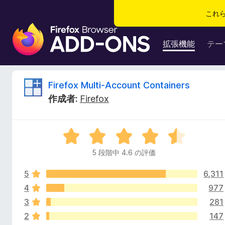
これ
F
i
拡張機能
テー
r
e
f
F
Firefox Multi-Account Containers
o
作成者:
Firefox
x
i
ブ
ラ
r
5
ウ
段
ザ
5 段階中 4.6 の評価
e
階
ー
中
ア
5
6,311
4
f
ド
.
4
977
6
オ
3
281
o
の
ン
2
147
評