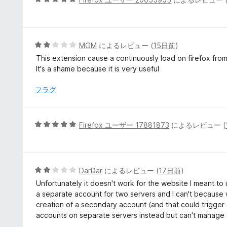
の
段
評
階
価
中
5
5
MGM
によるレビュー (
15日前
)
の
段
This extension cause a continuously load on firefox from 
評
階
It's a shame because it is very useful
価
中
2
フラグ
の
評
価
5
Firefox ユーザー 17881873
によるレビュー (
段
階
中
5
5
DarDar
によるレビュー (
17日前
)
の
段
Unfortunately it doesn't work for the website I meant to us
評
階
a separate account for two servers and I can't because wh
価
中
creation of a secondary account (and that could trigger
2
accounts on separate servers instead but can't manage t
の