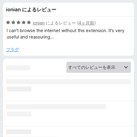
x
ionian によるレビュー
M
5
ionian
によるレビュー (
4ヶ月前
)
u
段
I can't browse the internet without this extension. It's very
階
useful and reassuring...
中
l
5
フラグ
の
t
評
価
i
-
A
c
c