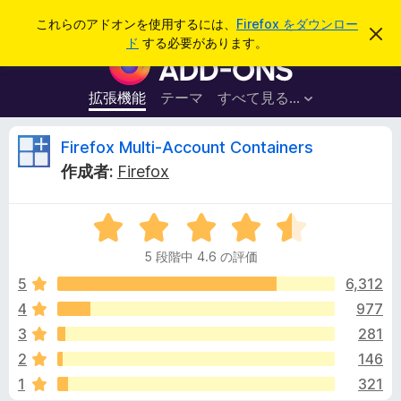
検
ログイン
これらのアドオンを使用するには、
Firefox をダウンロー
こ
索
ド
する必要があります。
の
F
お
i
知
ら
r
拡張機能
テーマ
すべて見る...
せ
e
を
閉
f
F
Firefox Multi-Account Containers
じ
o
る
作成者:
Firefox
x
i
ブ
5
ラ
r
段
ウ
5 段階中 4.6 の評価
階
ザ
e
中
5
6,312
ー
4
4
977
ア
f
.
ド
3
281
6
オ
の
o
2
146
評
ン
1
321
価