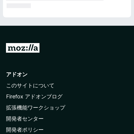
M
o
z
i
アドオン
l
このサイトについて
l
a
Firefox アドオンブログ
の
拡張機能ワークショップ
ホ
開発者センター
ー
ム
開発者ポリシー