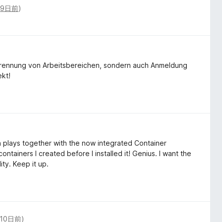
(
9日前
)
e Trennung von Arbeitsbereichen, sondern auch Anmeldung
ekt!
n plays together with the now integrated Container
containers I created before I installed it! Genius. I want the
ity. Keep it up.
10日前
)