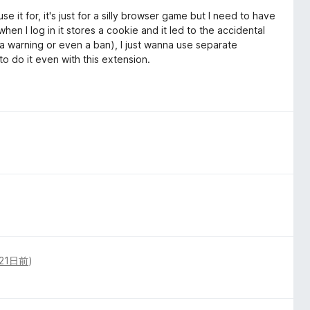
e it for, it's just for a silly browser game but I need to have
en I log in it stores a cookie and it led to the accidental
 a warning or even a ban), I just wanna use separate
o do it even with this extension.
21日前
)