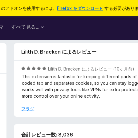
らのアドオンを使用するには、
Firefox をダウンロード
する必要があり
マ
すべて見る...
Lilith D. Bracken によるレビュー
5
Lilith D. Bracken
によるレビュー (
10ヶ月前
)
段
This extension is fantastic for keeping different parts of
階
coded tab and separates cookies, so you can stay logged 
中
works well with privacy tools like VPNs for extra protec
5
more control over your online activity.
の
評
フラグ
価
合計レビュー数: 8,036