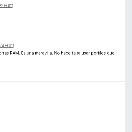
22日前
)
24日前
)
as RAM. Es una maravilla. No hace falta usar perfiles que