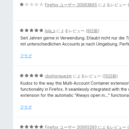
5
5
Firefox ユーザー 20063895
によるレビュー 
の
段
評
階
価
中
1
5
lola_s
によるレビュー (
9日前
)
の
段
Seit Jahren gerne in Verwendung. Erlaubt nicht nur di
評
階
mit unterschiedlichen Accounts je nach Umgebung. Perf
価
中
5
フラグ
の
評
価
5
cbohorquezm
によるレビュー (
10日前
)
段
Kudos to the way this Multi-Account Container extensio
階
functionality in Firefox. It seamlessly integrated with the 
中
extension for the automatic "Always open in..." functional
5
の
フラグ
評
価
5
Firefox ユーザー 20065293
によるレビュー (