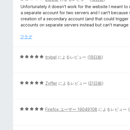
の
段
Unfortunately it doesn't work for the website I meant to us
評
階
a separate account for two servers and I can't because wh
価
中
creation of a secondary account (and that could trigger
2
accounts on separate servers instead but can't manage t
の
評
フラグ
価
5
trybel
によるレビュー (
19日前
)
段
階
中
5
5
Zyffer
によるレビュー (
21日前
)
の
段
評
階
価
中
5
5
Firefox ユーザー 19049108
によるレビュー (
の
段
評
階
価
中