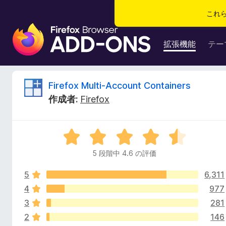
これ
F
i
拡張機能
テー
r
e
f
F
Firefox Multi-Account Containers
o
作成者:
Firefox
x
i
ブ
ラ
r
5
ウ
段
ザ
5 段階中 4.6 の評価
e
階
ー
中
ア
5
6,311
4
f
ド
.
4
977
6
オ
3
281
o
の
ン
2
146
評