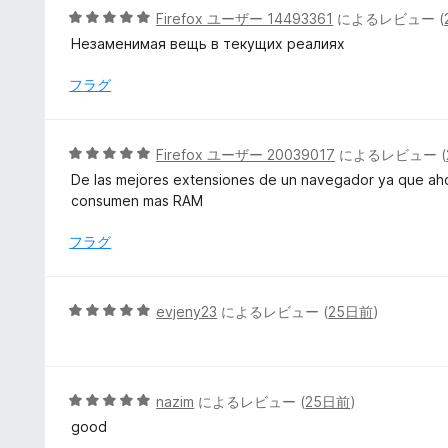
5
5
Firefox ユーザー 14493361
によるレビュー (
の
段
Незаменимая вещь в текущих реалиях
評
階
価
中
フラグ
5
の
評
5
Firefox ユーザー 20039017
によるレビュー (
価
段
De las mejores extensiones de un navegador ya que ahorr
階
consumen mas RAM
中
5
フラグ
の
評
価
5
evjeny23
によるレビュー (
25日前
)
段
階
中
5
5
nazim
によるレビュー (
25日前
)
の
段
good
評
階