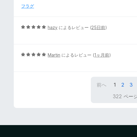
価
中
フラグ
5
の
評
5
hazy
によるレビュー (
25日前
)
価
段
階
中
5
5
Martin
によるレビュー (
1ヶ月前
)
の
段
評
階
価
中
5
前へ
1
2
3
の
評
322 ペー
価