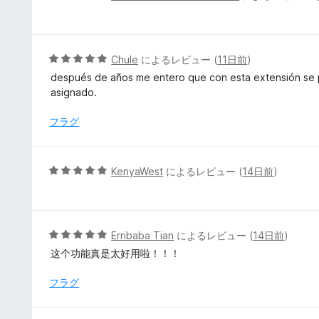
段
階
中
5
5
Chule
によるレビュー (
11日前
)
の
段
después de años me entero que con esta extensión se 
評
階
asignado.
価
中
5
フラグ
の
評
価
5
KenyaWest
によるレビュー (
14日前
)
段
階
中
5
5
Erribaba Tian
によるレビュー (
14日前
)
の
段
这个功能真是太好用啦！！！
評
階
価
中
フラグ
5
の