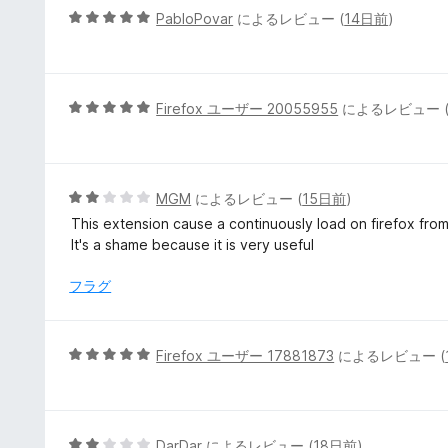
評
5
PabloPovar
によるレビュー (
14日前
)
価
段
階
中
5
5
Firefox ユーザー 20055955
によるレビュー 
の
段
評
階
価
中
5
5
MGM
によるレビュー (
15日前
)
の
段
This extension cause a continuously load on firefox from 
評
階
It's a shame because it is very useful
価
中
2
フラグ
の
評
価
5
Firefox ユーザー 17881873
によるレビュー (
段
階
中
5
5
DarDar
によるレビュー (
18日前
)