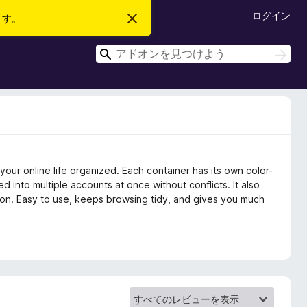
ログイン
ます。
こ
の
お
検
知
検
ら
索
索
せ
を
閉
じ
る
 your online life organized. Each container has its own color-
into multiple accounts at once without conflicts. It also
tion. Easy to use, keeps browsing tidy, and gives you much