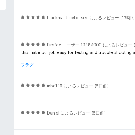
5
blackmask.cybersec
によるレビュー (
13時
段
階
中
5
5
Firefox ユーザー 19484000
によるレビュー 
の
段
this make our job easy for testing and trouble shooting a
評
階
価
中
フラグ
5
の
評
5
inba126
によるレビュー (
8日前
)
価
段
階
中
5
5
Daniel
によるレビュー (
8日前
)
の
段
評
階
価
中