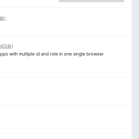
間前
)
(
4日前
)
pps with multiple id and role in one single browser