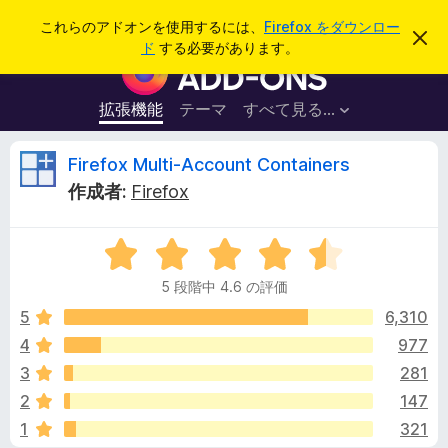
検
ログイン
これらのアドオンを使用するには、
Firefox をダウンロー
こ
索
ド
する必要があります。
の
F
お
i
知
ら
r
拡張機能
テーマ
すべて見る...
せ
e
を
閉
f
F
Firefox Multi-Account Containers
じ
o
る
作成者:
Firefox
x
i
ブ
5
ラ
r
段
ウ
5 段階中 4.6 の評価
階
ザ
e
中
5
6,310
ー
4
4
977
ア
f
.
ド
3
281
6
オ
の
o
2
147
評
ン
1
321
価