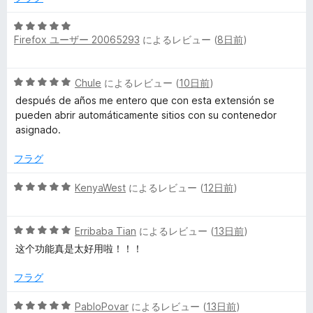
i
5
Firefox ユーザー 20065293
によるレビュー (
8日前
)
段
n
階
中
e
5
Chule
によるレビュー (
10日前
)
5
段
の
después de años me entero que con esta extensión se
r
階
評
pueden abrir automáticamente sitios con su contenedor
中
価
asignado.
5
s
の
フラグ
評
の
価
5
KenyaWest
によるレビュー (
12日前
)
段
レ
階
5
中
Erribaba Tian
によるレビュー (
13日前
)
ビ
段
5
这个功能真是太好用啦！！！
階
の
中
評
フラグ
ュ
5
価
の
5
PabloPovar
によるレビュー (
13日前
)