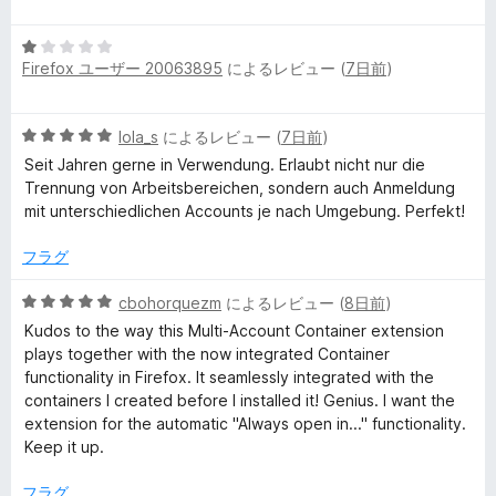
段
5
階
の
o
5
中
評
Firefox ユーザー 20063895
によるレビュー (
7日前
)
段
5
価
u
階
の
中
評
5
lola_s
によるレビュー (
7日前
)
n
1
価
段
の
Seit Jahren gerne in Verwendung. Erlaubt nicht nur die
階
評
Trennung von Arbeitsbereichen, sondern auch Anmeldung
t
中
価
mit unterschiedlichen Accounts je nach Umgebung. Perfekt!
5
C
の
フラグ
評
価
o
5
cbohorquezm
によるレビュー (
8日前
)
段
Kudos to the way this Multi-Account Container extension
階
n
plays together with the now integrated Container
中
functionality in Firefox. It seamlessly integrated with the
5
containers I created before I installed it! Genius. I want the
t
の
extension for the automatic "Always open in..." functionality.
評
Keep it up.
a
価
フラグ