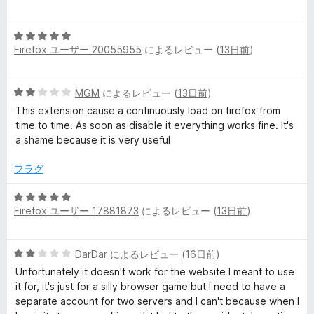
ー
評
段
価
階
5
中
Firefox ユーザー 20055955
によるレビュー (
13日前
)
段
5
階
の
中
評
5
MGM
によるレビュー (
13日前
)
5
価
段
の
This extension cause a continuously load on firefox from
階
評
time to time. As soon as disable it everything works fine. It's
中
価
a shame because it is very useful
2
の
フラグ
評
価
5
Firefox ユーザー 17881873
によるレビュー (
13日前
)
段
階
中
5
DarDar
によるレビュー (
16日前
)
5
段
の
Unfortunately it doesn't work for the website I meant to use
階
評
it for, it's just for a silly browser game but I need to have a
中
価
separate account for two servers and I can't because when I
2