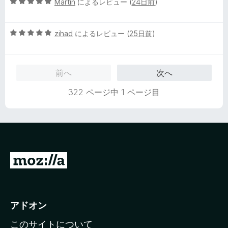
5
中
Martin
によるレビュー (
24日前
)
段
5
階
の
5
中
zihad
によるレビュー (
25日前
)
評
段
5
価
階
の
中
評
前へ
次へ
5
価
の
322 ページ中 1 ページ目
評
価
M
o
z
i
アドオン
l
このサイトについて
l