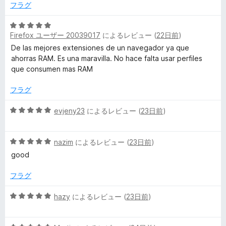
5
フラグ
の
評
5
Firefox ユーザー 20039017
によるレビュー (
22日前
)
価
段
階
De las mejores extensiones de un navegador ya que
中
ahorras RAM. Es una maravilla. No hace falta usar perfiles
5
que consumen mas RAM
の
評
フラグ
価
5
evjeny23
によるレビュー (
23日前
)
段
階
5
中
nazim
によるレビュー (
23日前
)
段
5
good
階
の
中
評
フラグ
5
価
の
5
hazy
によるレビュー (
23日前
)
評
段
価
階