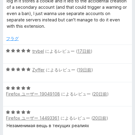
log in it stores a cookie and it led to the accidental creation
の
of a secondary account (and that could trigger a warning or
評
even a ban), I just wanna use separate accounts on
価
separate servers instead but can't manage to do it even
with this extension.
フラグ
5
trybel
によるレビュー (
17日前
)
段
階
5
中
Zyffer
によるレビュー (
19日前
)
段
5
階
の
5
中
評
Firefox ユーザー 19049108
によるレビュー (
20日前
)
段
5
価
階
の
中
評
5
5
価
Firefox ユーザー 14493361
によるレビュー (
20日前
)
段
の
階
Незаменимая вещь в текущих реалиях
評
中
価