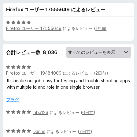
x
Firefox ユーザー 17555649 によるレビュー
M
5
Firefox ユーザー 17555649
によるレビュー (
1年前
)
u
段
階
中
l
5
合計レビュー数: 8,036
の
t
評
5
価
i
Firefox ユーザー 19484000
によるレビュー (
2日前
)
段
階
this make our job easy for testing and trouble shooting apps
中
with multiple id and role in one single browser
-
5
の
フラグ
A
評
価
5
inba126
によるレビュー (
6日前
)
c
段
階
5
中
c
Daniel
によるレビュー (
7日前
)