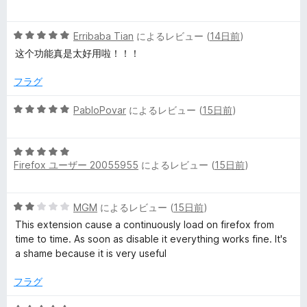
ー
段
階
5
中
Erribaba Tian
によるレビュー (
14日前
)
段
5
这个功能真是太好用啦！！！
階
の
中
評
フラグ
5
価
の
5
PabloPovar
によるレビュー (
15日前
)
評
段
価
階
5
中
Firefox ユーザー 20055955
によるレビュー (
15日前
)
段
5
階
の
中
評
5
MGM
によるレビュー (
15日前
)
5
価
段
の
This extension cause a continuously load on firefox from
階
評
time to time. As soon as disable it everything works fine. It's
中
価
a shame because it is very useful
2
の
フラグ
評