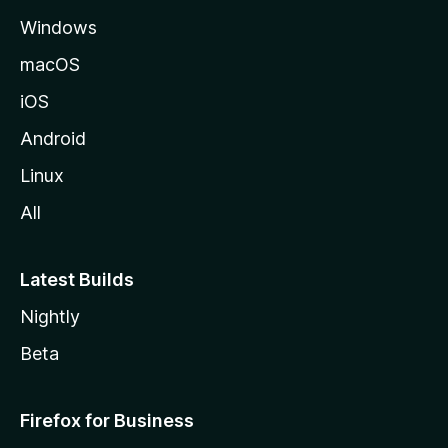
Windows
macOS
iOS
Android
Linux
All
Latest Builds
Nightly
Beta
Firefox for Business