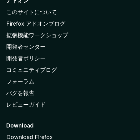
アドオン
l
このサイトについて
l
a
Firefox アドオンブログ
の
拡張機能ワークショップ
ホ
開発者センター
ー
ム
開発者ポリシー
ペ
コミュニティブログ
ー
ジ
フォーラム
へ
バグを報告
レビューガイド
Download
Download Firefox