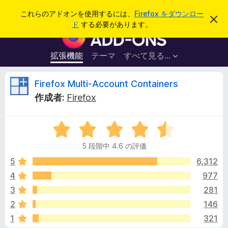
検
ログイン
これらのアドオンを使用するには、
Firefox をダウンロー
こ
索
ド
する必要があります。
の
F
お
i
知
ら
r
拡張機能
テーマ
すべて見る...
せ
e
を
閉
f
F
Firefox Multi-Account Containers
じ
o
る
作成者:
Firefox
x
i
ブ
5
ラ
r
段
ウ
5 段階中 4.6 の評価
階
ザ
e
中
5
6,312
ー
4
4
977
ア
f
.
ド
3
281
6
オ
の
o
2
146
評
ン
1
321
価