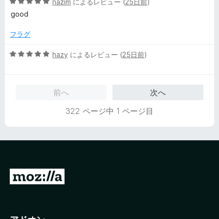
5
中
nazim
によるレビュー (
25日前
)
段
5
good
階
の
中
評
フラグ
5
価
の
5
hazy
によるレビュー (
25日前
)
評
段
価
階
中
前へ
次へ
5
の
322 ページ中 1 ページ目
評
価
M
o
z
i