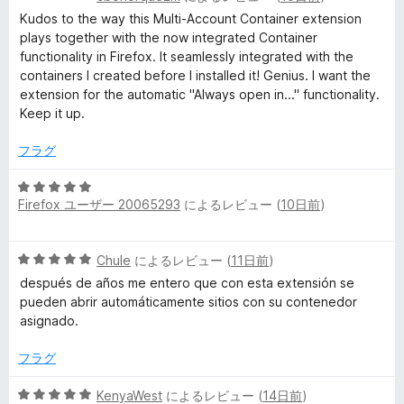
i
段
Kudos to the way this Multi-Account Container extension
階
plays together with the now integrated Container
中
n
functionality in Firefox. It seamlessly integrated with the
5
containers I created before I installed it! Genius. I want the
の
extension for the automatic "Always open in..." functionality.
e
評
Keep it up.
価
r
フラグ
s
5
Firefox ユーザー 20065293
によるレビュー (
10日前
)
段
階
の
中
5
Chule
によるレビュー (
11日前
)
5
レ
段
の
después de años me entero que con esta extensión se
階
評
pueden abrir automáticamente sitios con su contenedor
ビ
中
価
asignado.
5
の
フラグ
ュ
評
価
5
KenyaWest
によるレビュー (
14日前
)