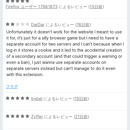
価
5
Firefox ユーザー 17881873
によるレビュー (
15日前
)
段
階
中
5
DarDar
によるレビュー (
18日前
)
5
段
の
Unfortunately it doesn't work for the website I meant to use
階
評
it for, it's just for a silly browser game but I need to have a
中
価
separate account for two servers and I can't because when I
2
log in it stores a cookie and it led to the accidental creation
の
of a secondary account (and that could trigger a warning or
評
even a ban), I just wanna use separate accounts on
価
separate servers instead but can't manage to do it even
with this extension.
フラグ
5
trybel
によるレビュー (
19日前
)
段
階
5
中
Zyffer
によるレビュー (
21日前
)
段
5
階
の