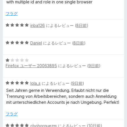
中
評
with multiple id and role in one single browser
5
価
o
の
フラグ
評
u
価
5
inba126
によるレビュー (
8日前
)
段
n
階
5
中
Daniel
によるレビュー (
8日前
)
段
5
t
階
の
5
中
評
C
Firefox ユーザー 20063895
によるレビュー (
9日前
)
段
5
価
階
の
o
中
評
5
lola_s
によるレビュー (
9日前
)
1
価
段
の
n
Seit Jahren gerne in Verwendung. Erlaubt nicht nur die
階
評
Trennung von Arbeitsbereichen, sondern auch Anmeldung
中
価
mit unterschiedlichen Accounts je nach Umgebung. Perfekt!
t
5
の
フラグ
a
評
価
5
cbohorquezm
によるレビュー (
10日前
)