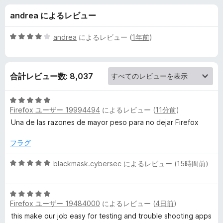
x
andrea によるレビュー
M
5
andrea
によるレビュー (
1年前
)
u
段
階
中
l
合計レビュー数: 8,037
4
の
t
評
5
価
Firefox ユーザー 19994494
によるレビュー (
11分前
)
段
i
階
Una de las razones de mayor peso para no dejar Firefox
中
5
-
フラグ
の
評
5
blackmask.cybersec
によるレビュー (
15時間前
)
A
価
段
階
c
5
中
Firefox ユーザー 19484000
によるレビュー (
4日前
)
段
5
c
階
の
this make our job easy for testing and trouble shooting apps