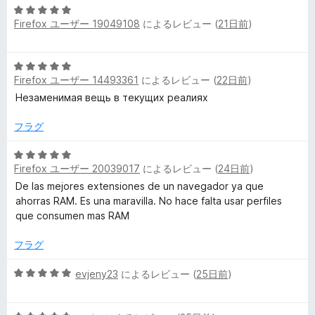
5
中
評
Firefox ユーザー 19049108
によるレビュー (
21日前
)
段
5
価
階
の
中
評
5
5
価
Firefox ユーザー 14493361
によるレビュー (
22日前
)
段
の
階
Незаменимая вещь в текущих реалиях
評
中
価
5
フラグ
の
評
5
Firefox ユーザー 20039017
によるレビュー (
24日前
)
価
段
階
De las mejores extensiones de un navegador ya que
中
ahorras RAM. Es una maravilla. No hace falta usar perfiles
5
que consumen mas RAM
の
評
フラグ
価
5
evjeny23
によるレビュー (
25日前
)
段
階