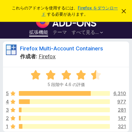
検
ログイン
これらのアドオンを使用するには、
Firefox をダウンロー
こ
索
ド
する必要があります。
の
F
お
i
知
ら
r
拡張機能
テーマ
すべて見る...
せ
e
を
閉
f
F
Firefox Multi-Account Containers
じ
o
る
作成者:
Firefox
x
i
ブ
5
ラ
r
段
ウ
5 段階中 4.6 の評価
階
ザ
e
中
5
6,310
ー
4
4
977
ア
f
.
ド
3
281
6
オ
の
o
2
147
評
ン
1
321
価