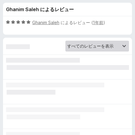
x
Ghanim Saleh によるレビュー
M
5
Ghanim Saleh
によるレビュー (
1年前
)
u
段
階
中
l
5
の
t
評
価
i
-
A
c
c