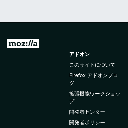
M
o
アドオン
z
このサイトについて
i
l
Firefox アドオンブロ
l
グ
a
拡張機能ワークショッ
の
プ
ホ
ー
開発者センター
ム
開発者ポリシー
ペ