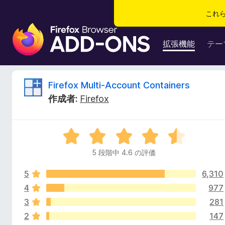
これ
F
i
拡張機能
テー
r
e
f
F
Firefox Multi-Account Containers
o
作成者:
Firefox
x
i
ブ
ラ
r
5
ウ
段
ザ
5 段階中 4.6 の評価
e
階
ー
中
ア
5
6,310
4
f
ド
.
4
977
6
オ
3
281
o
の
ン
2
147
評