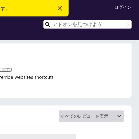
ログイン
ます。
こ
の
お
検
知
検
ら
索
索
せ
を
閉
じ
る
1年前
)
erride websites shortcuts