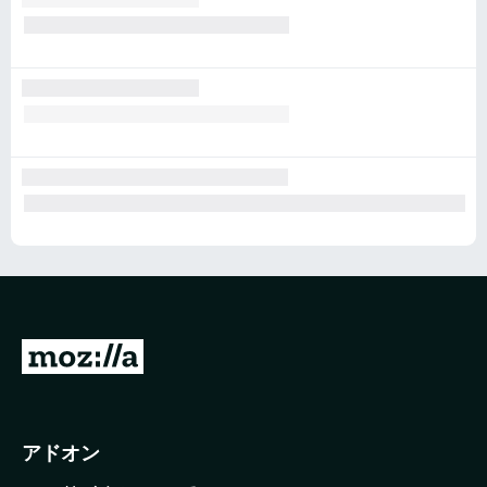
M
o
z
i
アドオン
l