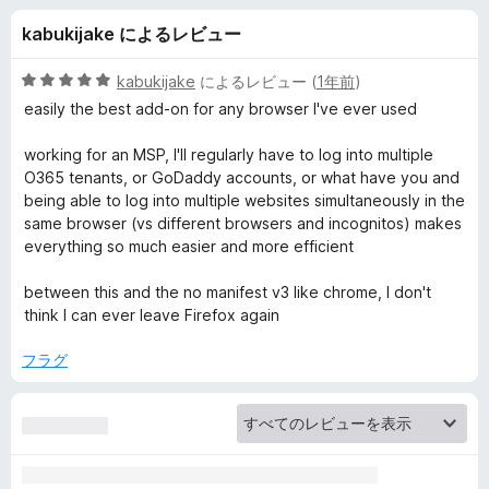
x
kabukijake によるレビュー
M
5
kabukijake
によるレビュー (
1年前
)
u
段
easily the best add-on for any browser I've ever used
階
中
working for an MSP, I'll regularly have to log into multiple
l
5
O365 tenants, or GoDaddy accounts, or what have you and
の
being able to log into multiple websites simultaneously in the
t
評
same browser (vs different browsers and incognitos) makes
価
everything so much easier and more efficient
i
between this and the no manifest v3 like chrome, I don't
-
think I can ever leave Firefox again
フラグ
A
c
c