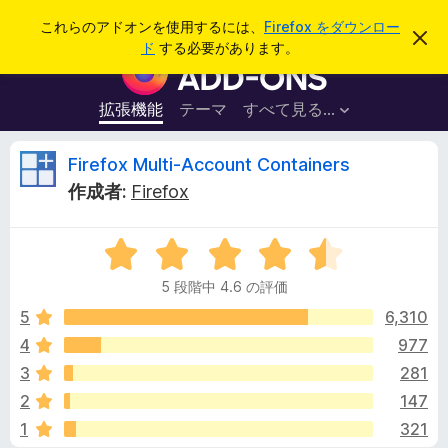
検
ログイン
これらのアドオンを使用するには、
Firefox をダウンロー
こ
索
ド
する必要があります。
の
F
お
i
知
ら
r
拡張機能
テーマ
すべて見る...
せ
e
を
閉
f
F
Firefox Multi-Account Containers
じ
o
る
作成者:
Firefox
x
i
ブ
5
ラ
r
段
ウ
5 段階中 4.6 の評価
階
ザ
e
中
5
6,310
ー
4
4
977
ア
f
.
ド
3
281
6
オ
の
o
2
147
評
ン
1
321
価