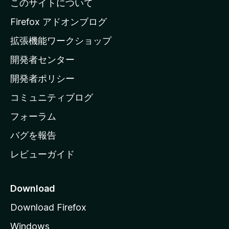
このサイトについて
l
a
Firefox アドオンブログ
の
拡張機能ワークショップ
ホ
開発者センター
ー
ム
開発者ポリシー
ペ
コミュニティブログ
ー
ジ
フォーラム
へ
バグを報告
レビューガイド
Download
Download Firefox
Windows