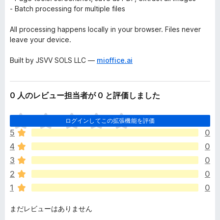
- Batch processing for multiple files
All processing happens locally in your browser. Files never
leave your device.
Built by JSVV SOLS LLC —
mioffice.ai
0 人のレビュー担当者が 0 と評価しました
ま
ログインしてこの拡張機能を評価
だ
5
0
評
4
0
価
さ
3
0
れ
2
0
て
1
0
い
ま
まだレビューはありません
せ