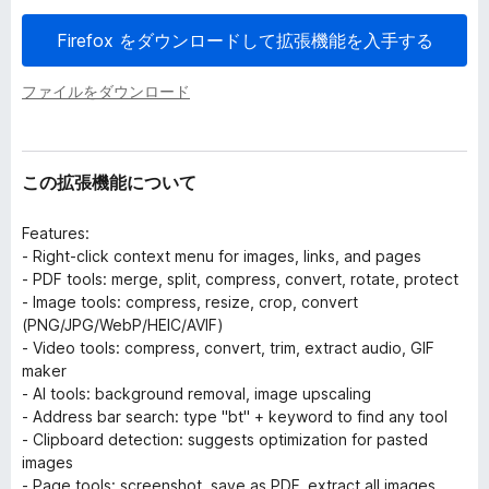
Firefox をダウンロードして拡張機能を入手する
ファイルをダウンロード
この拡張機能について
Features:
- Right-click context menu for images, links, and pages
- PDF tools: merge, split, compress, convert, rotate, protect
- Image tools: compress, resize, crop, convert
(PNG/JPG/WebP/HEIC/AVIF)
- Video tools: compress, convert, trim, extract audio, GIF
maker
- AI tools: background removal, image upscaling
- Address bar search: type "bt" + keyword to find any tool
- Clipboard detection: suggests optimization for pasted
images
- Page tools: screenshot, save as PDF, extract all images