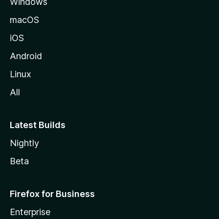
Windows
macOS
iOS
Android
Linux
All
Latest Builds
Nightly
Beta
Firefox for Business
Enterprise