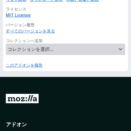
ライセンス
MIT License
バージョン履歴
すべてのバージョンを見る
コレクションへ追加
このアドオンを報告
M
o
z
i
アドオン
l