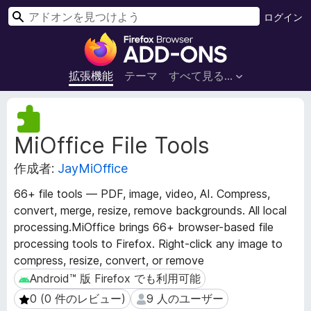
検
ログイン
索
F
i
r
拡張機能
テーマ
すべて見る...
e
f
拡
o
張
MiOffice File Tools
機
x
能
ブ
作成者:
JayMiOffice
メ
ラ
タ
ウ
66+ file tools — PDF, image, video, AI. Compress,
デ
ザ
convert, merge, resize, remove backgrounds. All local
ー
ー
processing.MiOffice brings 66+ browser-based file
タ
ア
processing tools to Firefox. Right-click any image to
ド
compress, resize, convert, or remove
オ
Android™ 版 Firefox でも利用可能
Android™ 版 Firefox でも利用可能
ン
0 (0 件のレビュー)
9 人のユーザー
0 (0 件のレビュー)
9 人のユーザー